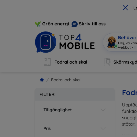
×
L
Grön energi
Skriv till oss
Behöver 
Hej, välkom
webbutik.
|
Fodral och skal
Skärmsky
Fodral och skal
Fodr
FILTER
Upptäc
Tillgänglighet
funktio
snyggt 
stötar,
Pris
Välj bl