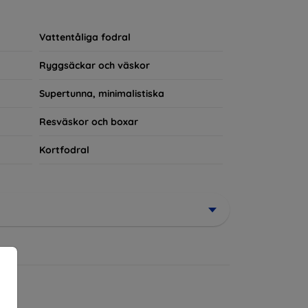
rerad del av din vardagsoutfit. För teknikälskare
Vattentåliga fodral
Ryggsäckar och väskor
Supertunna, minimalistiska
Resväskor och boxar
Kortfodral