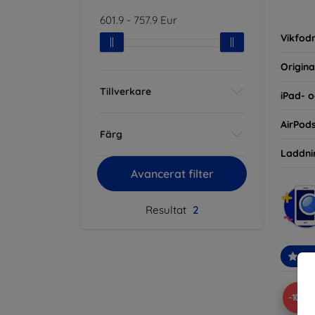
inte ba
601.9
-
757.9
Eur
eller d
Vikfodr
Origina
Tillverkare
iPad- o
AirPod
Färg
Laddni
Avancerat filter
Resultat
2
Re
-10%