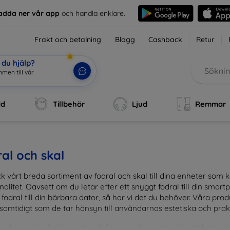
adda ner vår app
och handla enklare.
Frakt och betalning
Blogg
Cashback
Retur
du hjälp?
men till vår
dd
Tillbehör
Ljud
Remmar
al och skal
k vårt breda sortiment av fodral och skal till dina enheter so
nalitet. Oavsett om du letar efter ett snyggt fodral till din smartpho
fodral till din bärbara dator, så har vi det du behöver. Våra pr
 samtidigt som de tar hänsyn till användarnas estetiska och prak
and en mängd olika material, färger och mönster för att hitta rätt 