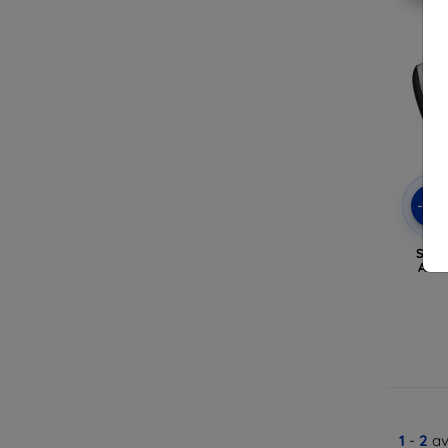
-10
Spige
AirP
1
-
2
av