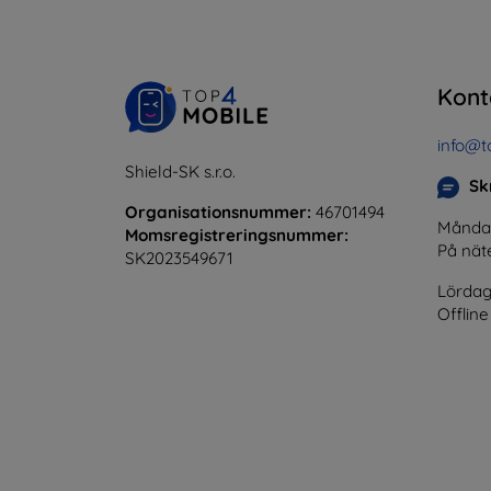
Kont
info@t
Shield-SK s.r.o.
Skr
Organisationsnummer:
46701494
Måndag 
Momsregistreringsnummer:
På nät
SK2023549671
Lördag
Offline