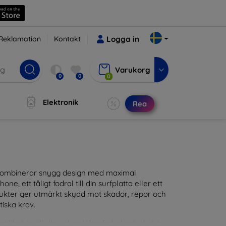
Reklamation
Kontakt
Logga in
Varukorg
0
0
0
Elektronik
Rea
m kombinerar snygg design med maximal
ne, ett tåligt fodral till din surfplatta eller ett
odukter ger utmärkt skydd mot skador, repor och
tiska krav.
tillbehör till din enhet. Våra fodral och skal är