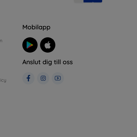
n
Mobilapp
n
Anslut dig till oss
icy