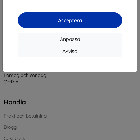
Kontakt
Acceptera
info@top4mobile.eu
Anpassa
Skriv till oss
Avvisa
Måndag till fredag:
På nätet
8:00 - 16:00
Lördag och söndag:
Offline
Handla
Frakt och betalning
Blogg
Cashback