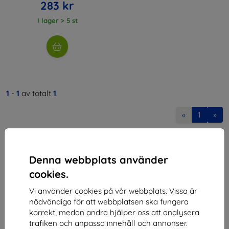
283 kr
I lager > 5 st
1
-
1
av totalt
1
.
«
1
»
Denna webbplats använder
cookies.
Vi använder cookies på vår webbplats. Vissa är
Shield-SK s.r.o.
nödvändiga för att webbplatsen ska fungera
korrekt, medan andra hjälper oss att analysera
Organisationsnummer:
46701494
trafiken och anpassa innehåll och annonser.
Momsregistreringsnummer:
SK2023549671