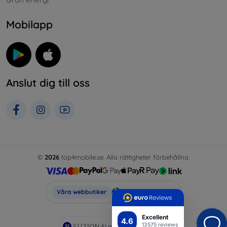
Mobilapp
Anslut dig till oss
©
2026
top4mobile.se. Alla rättigheter förbehållna.
Top4Mobile.se
Våra webbutiker
Excellent
4.6
13575 reviews
AI powered by
Eurion