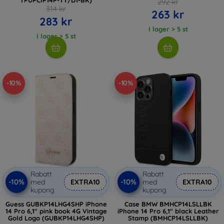
292 kr
314 kr
263 kr
283 kr
I lager > 5 st
I lager > 5 st
-10%
-10%
Rabatt
Rabatt
-10%
-10%
med
EXTRA10
med
EXTRA10
kupong
kupong
Guess GUBKP14LHG4SHP iPhone
Case BMW BMHCP14LSLLBK
14 Pro 6,1" pink book 4G Vintage
iPhone 14 Pro 6,1" black Leather
Gold Logo (GUBKP14LHG4SHP)
Stamp (BMHCP14LSLLBK)