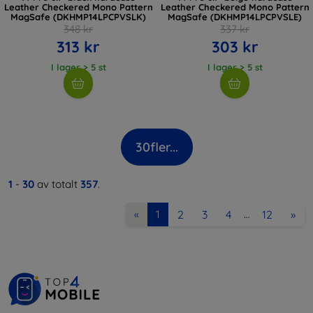
Leather Checkered Mono Pattern
Leather Checkered Mono Pattern
MagSafe (DKHMP14LPCPVSLK)
MagSafe (DKHMP14LPCPVSLE)
348 kr
337 kr
313 kr
303 kr
I lager > 5 st
I lager > 5 st
30
fler...
1
-
30
av totalt
357
.
2
3
4
12
»
«
1
…