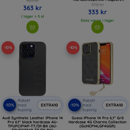
403 kr
(KLHMP14LHMRSKCK)
370 kr
363 kr
333 kr
I lager > 5 st
Sista varan i lager
-10%
-10%
Rabatt
Rabatt
-10%
-10%
med
EXTRA10
med
EXTRA10
kupong
kupong
Audi Synthetic Leather iPhone 14
Guess iPhone 14 Pro 6,1" Grå
Pro 6.1" black hardcase AU-
Hardcase 4G Charms Collection
TPUPCIP14P-TT/D1-BK (AU-
(GUHCP14LGF4GGR)
TPUPCIP14P-TT/D1-BK)