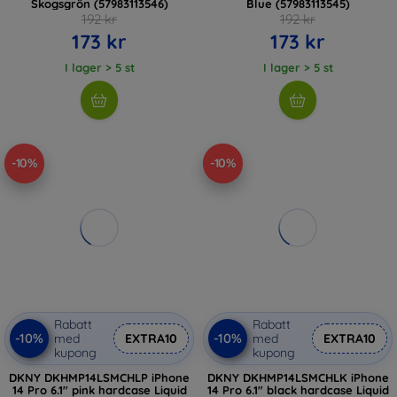
Skogsgrön (57983113546)
Blue (57983113545)
192 kr
192 kr
173 kr
173 kr
I lager > 5 st
I lager > 5 st
-10%
-10%
Rabatt
Rabatt
-10%
-10%
med
EXTRA10
med
EXTRA10
kupong
kupong
DKNY DKHMP14LSMCHLP iPhone
DKNY DKHMP14LSMCHLK iPhone
14 Pro 6.1" pink hardcase Liquid
14 Pro 6.1" black hardcase Liquid