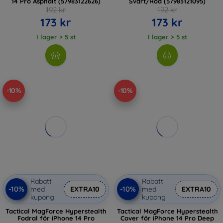
14 Pro Asphalt (57983122626)
Svart/Röd (57983121095)
192 kr
192 kr
173 kr
173 kr
I lager > 5 st
I lager > 5 st
-10%
-10%
Rabatt
Rabatt
-10%
-10%
med
EXTRA10
med
EXTRA10
kupong
kupong
Tactical MagForce Hyperstealth
Tactical MagForce Hyperstealth
Fodral för iPhone 14 Pro
Cover för iPhone 14 Pro Deep