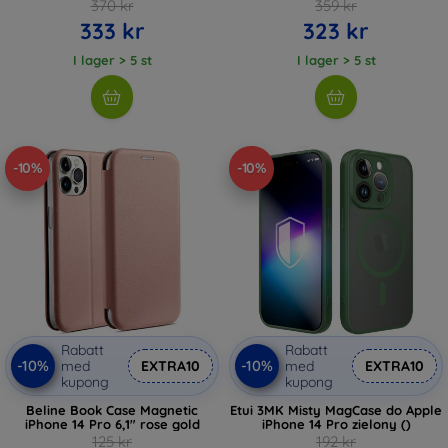
370 kr
359 kr
333 kr
323 kr
I lager > 5 st
I lager > 5 st
-10%
-10%
Rabatt
Rabatt
-10%
-10%
med
EXTRA10
med
EXTRA10
kupong
kupong
Beline Book Case Magnetic
Etui 3MK Misty MagCase do Apple
iPhone 14 Pro 6,1" rose gold
iPhone 14 Pro zielony ()
125 kr
192 kr