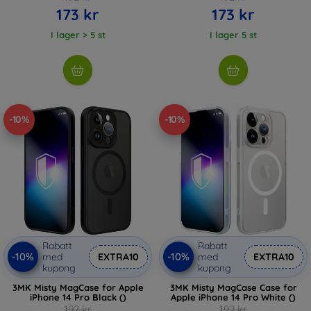
173 kr
173 kr
I lager > 5 st
I lager 5 st
-10%
-10%
Rabatt
Rabatt
-10%
-10%
med
EXTRA10
med
EXTRA10
kupong
kupong
3MK Misty MagCase for Apple
3MK Misty MagCase Case for
iPhone 14 Pro Black ()
Apple iPhone 14 Pro White ()
192 kr
192 kr