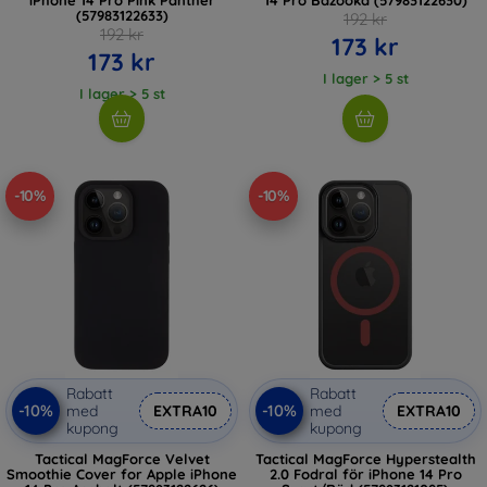
(57983122633)
192 kr
192 kr
173 kr
173 kr
I lager > 5 st
I lager > 5 st
-10%
-10%
Rabatt
Rabatt
-10%
-10%
med
EXTRA10
med
EXTRA10
kupong
kupong
Tactical MagForce Velvet
Tactical MagForce Hyperstealth
Smoothie Cover for Apple iPhone
2.0 Fodral för iPhone 14 Pro