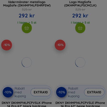
lädermönster metallogo
Logo MagSafe
MagSafe (DKHMP14LPSHRPSW)
(DKHMP14LPSCMCLK)
325 kr
325 kr
292 kr
292 kr
I lager > 5 st
I lager > 5 st
-10%
-10%
Rabatt
Rabatt
-10%
-10%
med
EXTRA10
med
EXTRA10
kupong
kupong
DKNY DKHMP14LPCPVSLK iPhone
DKNY DKHMP14LPCPVSLE iPhone
14 Pro 6.1" black hardcase
14 Pro 6.1" beige hardcase