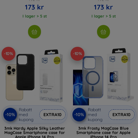
173 kr
173 kr
I lager > 5 st
I lager > 5 st
-10%
-10%
Rabatt
Rabatt
-10%
-10%
med
EXTRA10
med
EXTRA10
kupong
kupong
3mk Hardy Apple Silky Leather
3mk Frosty MagCase Blue
MagCase Smartphone case for
Smartphone case for Apple
Apple iPhone 14 Pro
iPhone 14 Pro