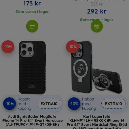
173 kr
325 kr
292 kr
Sista varan i lager
Sista varan i lager
-10%
-10%
Rabatt
Rabatt
-10%
-10%
med
EXTRA10
med
EXTRA10
kupong
kupong
Audi Syntetläder MagSafe
Karl Lagerfeld
iPhone 14 Pro 6.1" Svart Hardcase
KLHMP14LHMRSKCK iPhone 14
(AU-TPUPCMIP14P-GT/D3-BK)
Pro 6.1" Svart Hårdskal Ring Stöd
Karl&Choupettte MagSafe