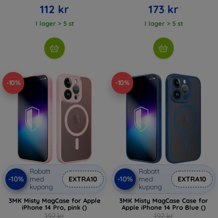
112 kr
173 kr
I lager > 5 st
I lager > 5 st
-10%
-10%
Rabatt
Rabatt
-10%
-10%
med
EXTRA10
med
EXTRA10
kupong
kupong
3MK Misty MagCase for Apple
3MK Misty MagCase Case for
iPhone 14 Pro, pink ()
Apple iPhone 14 Pro Blue ()
192 kr
192 kr