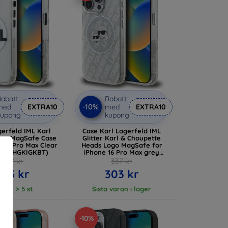
abatt
Rabatt
-10%
med
EXTRA10
med
EXTRA10
kupong
kupong
gerfeld IML Karl
Case Karl Lagerfeld IML
ogo MagSafe Case
Glitter Karl & Choupette
e 16 Pro Max Clear
Heads Logo MagSafe for
P16XHGKIGKBT)
iPhone 16 Pro Max grey
(KLHMP16XHMKBKCHG)
337 kr
337 kr
303 kr
303 kr
lager > 5 st
Sista varan i lager
-10%