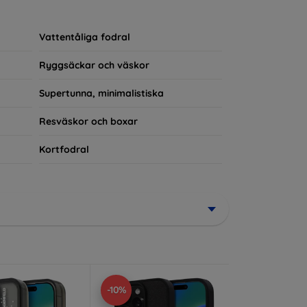
rerad del av din vardagsoutfit. För teknikälskare
Vattentåliga fodral
Ryggsäckar och väskor
Supertunna, minimalistiska
Resväskor och boxar
Kortfodral
-10%