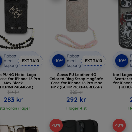
Rabatt
Rabatt
R
%
-10%
-10%
med
EXTRA10
med
EXTRA10
kupong
kupong
s PU 4G Metal Logo
Guess PU Leather 4G
Karl Lager
ase for iPhone 16 Pro
Colored Ring Strap MagSafe
Scattere
Max Black
Case for iPhone 16 Pro Max
for iPhon
UHCP16XP4GMGSK)
Pink (GUHMP16XP4GREGSP)
(KLHC
314 kr
325 kr
283 kr
292 kr
sta varan i lager
I lager 4 st
I 
-10%
-10%