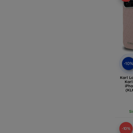
-10
Karl L
Kar
iPho
(KL
Si
-10%