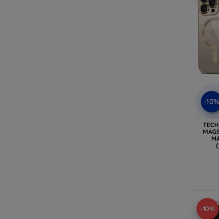
-10
TECH
MAGS
MA
-10%