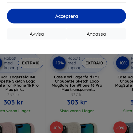
Acceptera
Avvisa
Anpassa
Rabatt
Rabatt
R
%
-10%
-10%
med
EXTRA10
med
EXTRA10
kupong
kupong
 Karl Lagerfeld IML
Case Karl Lagerfeld IML
Case Ka
pette Sketch Logo
Choupette Sketch Logo
Choupet
fe for iPhone 16 Pro
MagSafe for iPhone 16 Pro
MagSafe 
Max pink
Max transparent
HMP16XHGCHGKBP)
(KLHMP16XHGCHGKBT)
(KLHM
337 kr
337 kr
303 kr
303 kr
sta varan i lager
Sista varan i lager
Sista
-10%
-10%