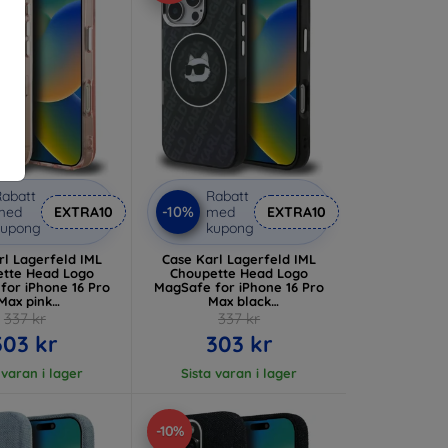
abatt
Rabatt
-10%
med
EXTRA10
med
EXTRA10
kupong
kupong
rl Lagerfeld IML
Case Karl Lagerfeld IML
te Head Logo
Choupette Head Logo
for iPhone 16 Pro
MagSafe for iPhone 16 Pro
Max pink
Max black
P16XHMKBCHP)
(KLHMP16XHMKBCHK)
337 kr
337 kr
303 kr
303 kr
 varan i lager
Sista varan i lager
-10%