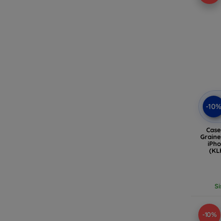
-10
Case
Graine
iPho
(KL
Si
-10%