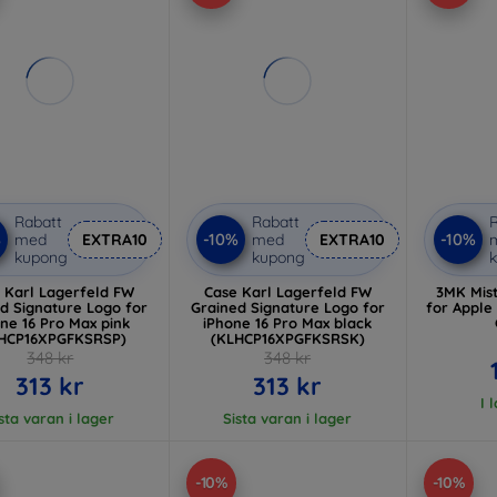
Rabatt
Rabatt
R
%
-10%
-10%
med
EXTRA10
med
EXTRA10
kupong
kupong
 Karl Lagerfeld FW
Case Karl Lagerfeld FW
3MK Mis
d Signature Logo for
Grained Signature Logo for
for Apple
ne 16 Pro Max pink
iPhone 16 Pro Max black
HCP16XPGFKSRSP)
(KLHCP16XPGFKSRSK)
348 kr
348 kr
313 kr
313 kr
I 
sta varan i lager
Sista varan i lager
-10%
-10%