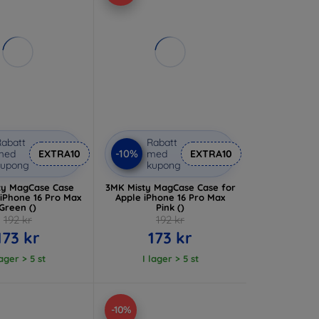
abatt
Rabatt
-10%
med
EXTRA10
med
EXTRA10
kupong
kupong
ty MagCase Case
3MK Misty MagCase Case for
 iPhone 16 Pro Max
Apple iPhone 16 Pro Max
Green ()
Pink ()
192 kr
192 kr
173 kr
173 kr
lager > 5 st
I lager > 5 st
-10%