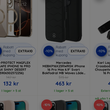
Rabatt
Rabatt
R
%
-10%
-10%
med
EXTRA10
med
EXTRA10
kupong
kupong
-PROTECT MAGFLEX
Mercedes
Karl La
AFE IPHONE 16 PRO
MEBKP16X23RWRSK iPhone
Crossbod
X SHINY DESERT
16 Pro Max 6.9" Svart
Choupett
(5906302372256)
Bokfodral MB Waves Läder
16 P
(MEBKP16X23RWRSK)
(5
147 kr
515 kr
132 kr
463 kr
I lager > 5 st
I lager > 5 st
Extern
på väg 1 s
-10%
-10%