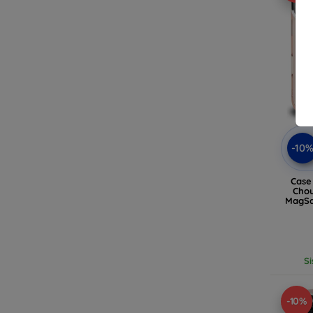
-10
Case
Chou
MagSa
(KL
Si
-10%