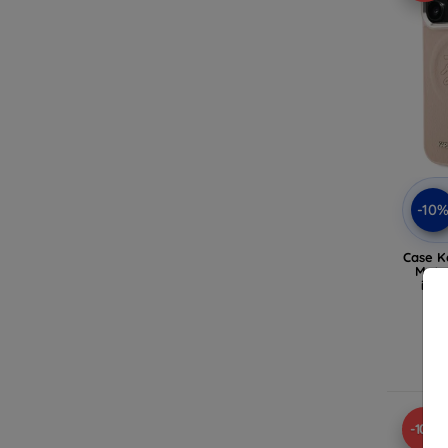
-10
Case Ka
Meta
iPho
(KL
-10%