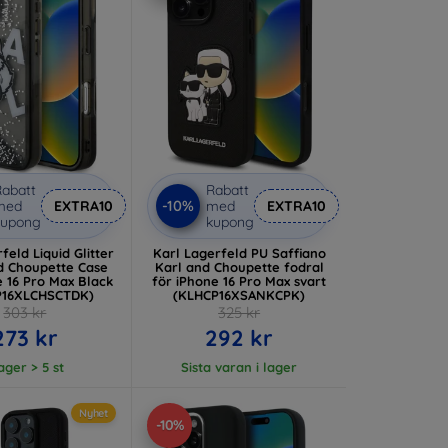
abatt
Rabatt
-10%
med
EXTRA10
med
EXTRA10
kupong
kupong
feld Liquid Glitter
Karl Lagerfeld PU Saffiano
d Choupette Case
Karl and Choupette fodral
e 16 Pro Max Black
för iPhone 16 Pro Max svart
P16XLCHSCTDK)
(KLHCP16XSANKCPK)
303 kr
325 kr
273 kr
292 kr
lager > 5 st
Sista varan i lager
Nyhet
-10%