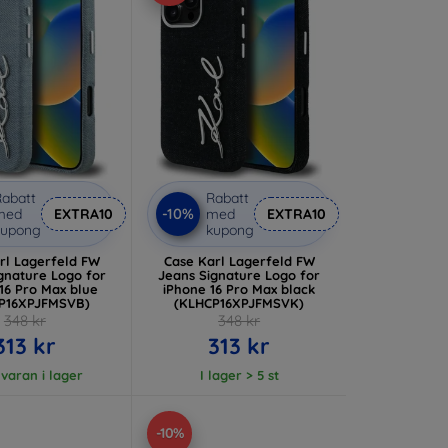
abatt
Rabatt
-10%
med
EXTRA10
med
EXTRA10
kupong
kupong
rl Lagerfeld FW
Case Karl Lagerfeld FW
ure Logo for
Jeans Signature Logo for
16 Pro Max blue
iPhone 16 Pro Max black
P16XPJFMSVB)
(KLHCP16XPJFMSVK)
348 kr
348 kr
313 kr
313 kr
 varan i lager
I lager > 5 st
-10%