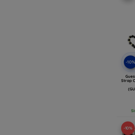
-10
Gues
Strap C
(G
Si
-10%