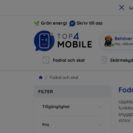
×
L
Grön energi
Skriv till oss
Behöver 
Jag är Mob
Fodral och skal
Skärmsky
Fodral och skal
Fodr
FILTER
Upptäc
Tillgänglighet
funktio
snyggt 
stötar,
Pris
Välj bl