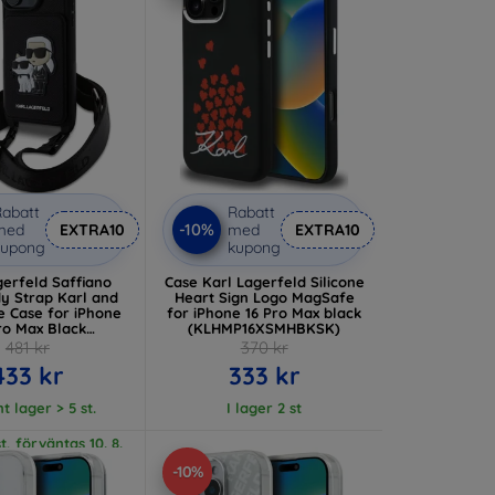
abatt
Rabatt
-10%
med
EXTRA10
med
EXTRA10
kupong
kupong
gerfeld Saffiano
Case Karl Lagerfeld Silicone
y Strap Karl and
Heart Sign Logo MagSafe
e Case for iPhone
for iPhone 16 Pro Max black
ro Max Black
(KLHMP16XSMHBKSK)
7983122779)
481 kr
370 kr
433 kr
333 kr
t lager > 5 st.
I lager 2 st
t, förväntas 10. 8.
2026
-10%