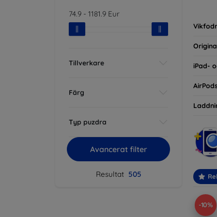
inte ba
74.9
-
1181.9
Eur
eller d
Vikfodr
Origina
Tillverkare
iPad- o
AirPod
Färg
Laddni
Typ puzdra
Avancerat filter
Resultat
505
Re
-10%