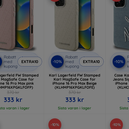
Rabatt
Rabatt
R
%
-10%
-10%
med
EXTRA10
med
EXTRA10
kupong
kupong
agerfeld FW Stamped
Karl Lagerfeld FW Stamped
Case Ka
l MagSafe Case for
Karl MagSafe Case for
Jeans Signat
ne 16 Pro Max pink
iPhone 16 Pro Max Beige
iPhone 
HMP16XPGKLFOFP)
(KLHMP16XPGKLFOFE)
(KLHC
370 kr
370 kr
333 kr
333 kr
sta varan i lager
Sista varan i lager
Sista
-10%
-10%