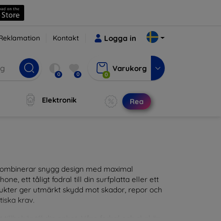
Reklamation
Kontakt
Logga in
Varukorg
0
0
0
Elektronik
Rea
m kombinerar snygg design med maximal
ne, ett tåligt fodral till din surfplatta eller ett
odukter ger utmärkt skydd mot skador, repor och
tiska krav.
tillbehör till din enhet. Våra fodral och skal är