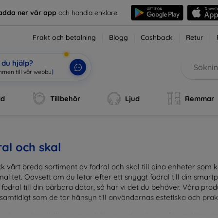
adda ner vår app
och handla enklare.
Frakt och betalning
Blogg
Cashback
Retur
du hjälp?
i
|
dd
Tillbehör
Ljud
Remmar
al och skal
k vårt breda sortiment av fodral och skal till dina enheter so
nalitet. Oavsett om du letar efter ett snyggt fodral till din smartpho
fodral till din bärbara dator, så har vi det du behöver. Våra pr
 samtidigt som de tar hänsyn till användarnas estetiska och prak
and en mängd olika material, färger och mönster för att hitta rätt 