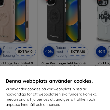
Rabatt
Rabatt
R
%
-10%
-10%
med
EXTRA10
med
EXTRA10
kupong
kupong
rl Lagerfeld Initial &
Case Karl Lagerfeld Initial &
Karl La
l Logo MagSafe for
Metal Logo MagSafe for
Sketch L
ne 16 Pro Max pink
iPhone 16 Pro Max black
for iPhon
HMP16XPGFKLRDP)
(KLHMP16XPGFKLRDK)
(KLHM
348 kr
348 kr
Denna webbplats använder cookies.
313 kr
313 kr
Vi använder cookies på vår webbplats. Vissa är
I lager > 5 st
I lager > 5 st
I 
nödvändiga för att webbplatsen ska fungera korrekt,
medan andra hjälper oss att analysera trafiken och
anpassa innehåll och annonser.
-10%
-10%