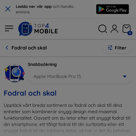
×
Ladda ner vår app
och handla
enklare.
0
Fodral och skal
Filter
Snabbsökning
Apple MacBook Pro 15
Fodral och skal
Upptäck vårt breda sortiment av fodral och skal till dina
enheter som kombinerar snygg design med maximal
funktionalitet. Oavsett om du letar efter ett snyggt fodral till
din smartphone, ett tåligt fodral till din surfplatta eller ett
snyggt fodral till din bärbara dator, så har vi det du behöver.