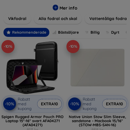
Våra produkter ger utmärkt skydd mot skador, repor och
stötar, samtidigt som de tar hänsyn till användarnas
Mer info
estetiska och praktiska krav.
Vikfodral
Alla fodral och skal
Vattentåliga fodral
Välj bland en mängd olika material, färger och mönster för
att hitta rätt tillbehör till din enhet. Våra fodral och skal är
Rekommenderade
Bästsäljare
Billig
Dyrt
inte bara praktiska utan också moderiktiga, vilket gör dem
till en integrerad del av din vardagsoutfit. För teknikälskare
-10%
-10%
eller de som bara vill skydda sin investering, vi finns här för
dig.
Rabatt
Rabatt
-10%
-10%
med
EXTRA10
med
EXTRA10
kupong
kupong
Spigen Rugged Armor Pouch PRO
Native Union Stow Slim Sleeve,
Laptop 15"-16" svart AFA04271
sandstone - Macbook 15/16"
(AFA04271)
(STOW-MBS-SAN-16)
813 kr
858 kr