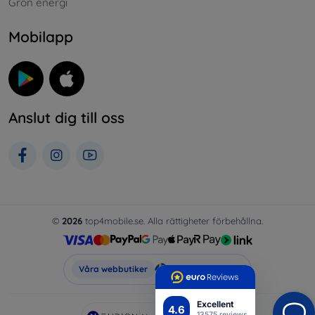
Grön energi
Mobilapp
Anslut dig till oss
©
2026
top4mobile.se. Alla rättigheter förbehållna.
Top4Mobile.se
Våra webbutiker
Excellent
4.6
13575 reviews