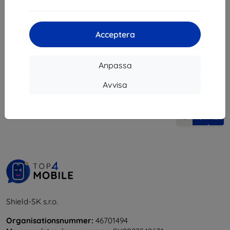
369 kr
332 kr
332 kr
I lager > 5 st
I lager > 5 st
Acceptera
Anpassa
Avvisa
1
-
6
av totalt
6
.
«
1
»
Shield-SK s.r.o.
Organisationsnummer:
46701494