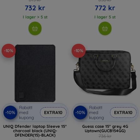
732 kr
772 kr
I lager > 5 st
I lager 5 st
-10%
-10%
Rabatt
Rabatt
-10%
-10%
med
EXTRA10
med
EXTRA10
kupong
kupong
UNIQ Dfender laptop Sleeve 15"
Guess case 15" grey 4G
charcoal black (UNIQ-
Uptown(GUCB154GG)
DFENDER(15)-BLACK)
736 kr