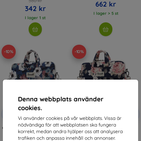
380 kr
662 kr
342 kr
I lager > 5 st
I lager 1 st
-10%
-10%
Denna webbplats använder
cookies.
Rabatt
Rabatt
-10%
-10%
med
EXTRA10
med
EXTRA10
Vi använder cookies på vår webbplats. Vissa är
kupong
kupong
nödvändiga för att webbplatsen ska fungera
Canvaslife - portfölj till MacBook
Canvaslife - datorväska för
korrekt, medan andra hjälper oss att analysera
Pro 15 blå camellia
MacBook Pro 15 navy rose
(5906735410051)
369 kr
trafiken och anpassa innehåll och annonser.