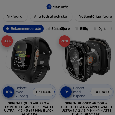
Våra produkter ger utmärkt skydd mot skador, repor och
stötar, samtidigt som de tar hänsyn till användarnas
Mer info
estetiska och praktiska krav.
Vikfodral
Alla fodral och skal
Vattentåliga fodral
Välj bland en mängd olika material, färger och mönster för
att hitta rätt tillbehör till din enhet. Våra fodral och skal är
Rekommenderade
Bästsäljare
Billig
Dyrt
inte bara praktiska utan också moderiktiga, vilket gör dem
till en integrerad del av din vardagsoutfit. För teknikälskare
-10%
-10%
eller de som bara vill skydda sin investering, vi finns här för
dig.
Rabatt
Rabatt
-10%
-10%
med
EXTRA10
med
EXTRA10
kupong
kupong
SPIGEN LIQUID AIR PRO &
SPIGEN RUGGED ARMOR &
TEMPERED GLASS APPLE WATCH
TEMPERED GLASS APPLE WATCH
ULTRA 1 / 2 / 3 (49 MM) BLACK
ULTRA 1 / 2 / 3 (49 MM) MATTE
(ACS11416)
BLACK (ACS11414)