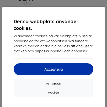
469 kr
422 kr
I lager > 5 st
Denna webbplats använder
cookies.
Vi använder cookies på vår webbplats. Vissa är
nödvändiga för att webbplatsen ska fungera
1
-
3
av totalt
3
.
korrekt, medan andra hjälper oss att analysera
trafiken och anpassa innehåll och annonser.
«
1
»
Acceptera
Anpassa
Avvisa
Shield-SK s.r.o.
Organisationsnummer:
46701494