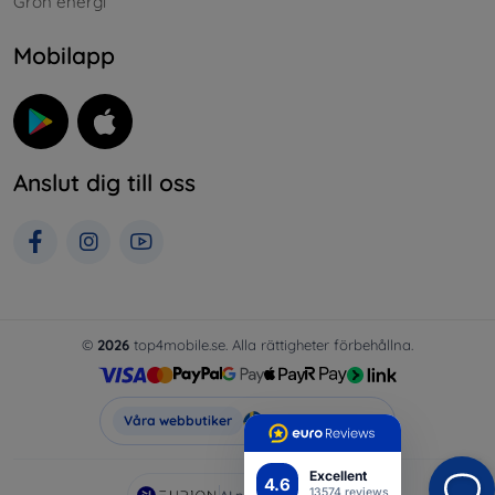
Grön energi
Mobilapp
Anslut dig till oss
©
2026
top4mobile.se. Alla rättigheter förbehållna.
Top4Mobile.se
Våra webbutiker
Excellent
4.6
13574 reviews