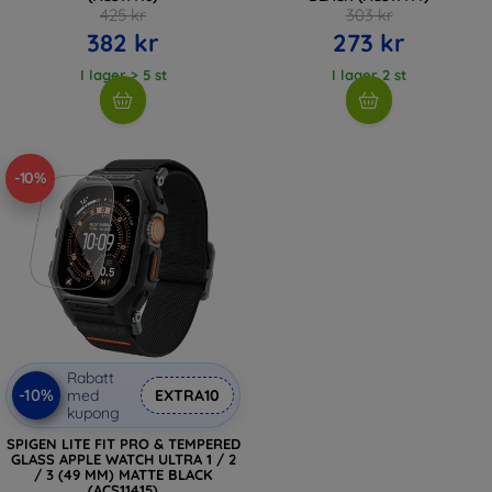
425 kr
303 kr
382 kr
273 kr
I lager > 5 st
I lager 2 st
-10%
Rabatt
-10%
med
EXTRA10
kupong
SPIGEN LITE FIT PRO & TEMPERED
GLASS APPLE WATCH ULTRA 1 / 2
/ 3 (49 MM) MATTE BLACK
(ACS11415)