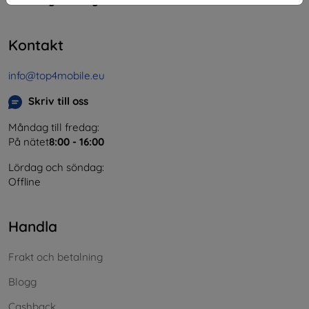
Momsregistreringsnummer:
SK2023549671
Kontakt
info@top4mobile.eu
Skriv till oss
Måndag till fredag:
På nätet
8:00 - 16:00
Lördag och söndag:
Offline
Handla
Frakt och betalning
Blogg
Cashback