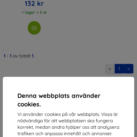
132 kr
I lager > 5 st
1
-
1
av totalt
1
.
«
1
»
Denna webbplats använder
cookies.
Vi använder cookies på vår webbplats. Vissa är
Shield-SK s.r.o.
nödvändiga för att webbplatsen ska fungera
korrekt, medan andra hjälper oss att analysera
Organisationsnummer:
46701494
trafiken och anpassa innehåll och annonser.
Momsregistreringsnummer:
SK2023549671