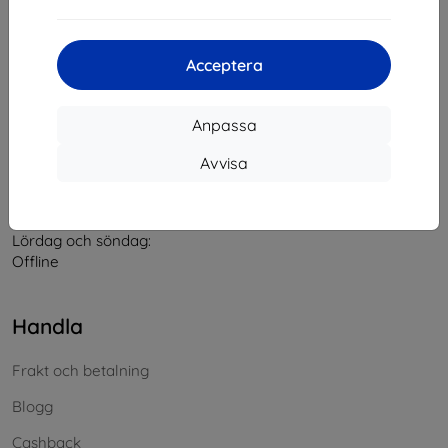
Kontakt
Acceptera
info@top4mobile.eu
Anpassa
Skriv till oss
Avvisa
Måndag till fredag:
På nätet
8:00 - 16:00
Lördag och söndag:
Offline
Handla
Frakt och betalning
Blogg
Cashback