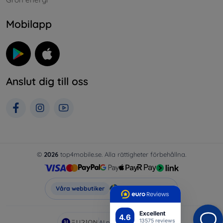
Mobilapp
Anslut dig till oss
©
2026
top4mobile.se. Alla rättigheter förbehållna.
Top4Mobile.se
Våra webbutiker
Excellent
4.6
13575 reviews
AI powered by
Eurion