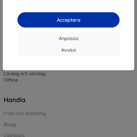
Kontakt
Acceptera
info@top4mobile.eu
Anpassa
Skriv till oss
Avvisa
Måndag till fredag:
På nätet
8:00 - 16:00
Lördag och söndag:
Offline
Handla
Frakt och betalning
Blogg
Cashback