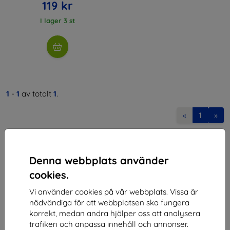
119 kr
I lager 3 st
1
-
1
av totalt
1
.
«
1
»
Denna webbplats använder
cookies.
Vi använder cookies på vår webbplats. Vissa är
Shield-SK s.r.o.
nödvändiga för att webbplatsen ska fungera
korrekt, medan andra hjälper oss att analysera
Organisationsnummer:
46701494
trafiken och anpassa innehåll och annonser.
Momsregistreringsnummer:
SK2023549671