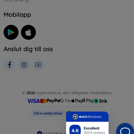
Mobilapp
Anslut dig till oss
©
2026
top4mobile.se. Alla rättigheter förbehållna.
Top4Mobile.se
Våra webbutiker
Excellent
4.6
13575 reviews
AI powered by
Eurion