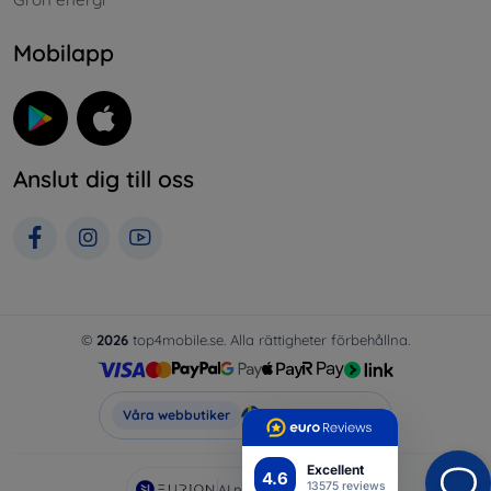
Mobilapp
Anslut dig till oss
©
2026
top4mobile.se. Alla rättigheter förbehållna.
Top4Mobile.se
Våra webbutiker
Excellent
4.6
13575 reviews
AI powered by
Eurion