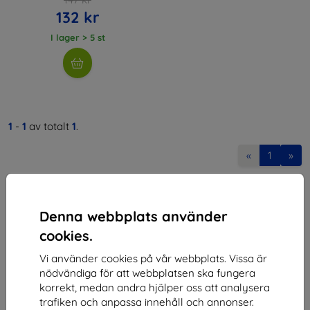
132 kr
I lager > 5 st
1
-
1
av totalt
1
.
«
1
»
Denna webbplats använder
cookies.
Vi använder cookies på vår webbplats. Vissa är
Shield-SK s.r.o.
nödvändiga för att webbplatsen ska fungera
korrekt, medan andra hjälper oss att analysera
Organisationsnummer:
46701494
trafiken och anpassa innehåll och annonser.
Momsregistreringsnummer:
SK2023549671