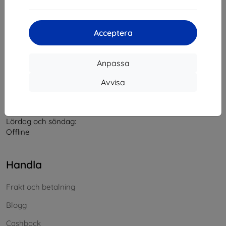
Kontakt
Acceptera
info@top4mobile.eu
Anpassa
Skriv till oss
Avvisa
Måndag till fredag:
På nätet
8:00 - 16:00
Lördag och söndag:
Offline
Handla
Frakt och betalning
Blogg
Cashback