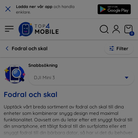
×
Ladda ner vår app
och handla
enklare.
0
Fodral och skal
Filter
Snabbsökning
DJI Mini 3
Fodral och skal
Upptäck vårt breda sortiment av fodral och skal till dina
enheter som kombinerar snygg design med maximal
funktionalitet. Oavsett om du letar efter ett snyggt fodral till
din smartphone, ett tåligt fodral till din surfplatta eller ett
snyggt fodral till din bärbara dator, så har vi det du behöver.