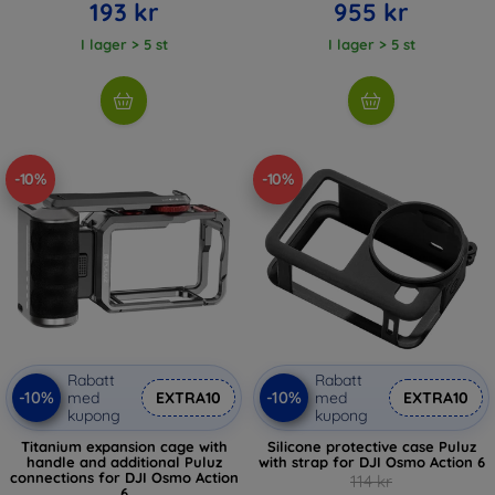
193 kr
955 kr
I lager > 5 st
I lager > 5 st
-10%
-10%
Rabatt
Rabatt
-10%
-10%
med
EXTRA10
med
EXTRA10
kupong
kupong
Titanium expansion cage with
Silicone protective case Puluz
handle and additional Puluz
with strap for DJI Osmo Action 6
connections for DJI Osmo Action
114 kr
6