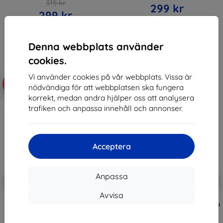
315 kr
299 kr
299 kr
I lager > 5 st
I lager > 5 st
Denna webbplats använder
cookies.
Vi använder cookies på vår webbplats. Vissa är
-5%
-5%
nödvändiga för att webbplatsen ska fungera
korrekt, medan andra hjälper oss att analysera
trafiken och anpassa innehåll och annonser.
Acceptera
Rabatt
Rabatt
Anpassa
-5%
-5%
med
SMART5
med
SMART5
kupong
kupong
Avvisa
Sunnylife Standard Combo Bag
Torba Sunnylife Standard Combo
for Action 6 (orange)
do Action 6 (czarna)
192 kr
192 kr