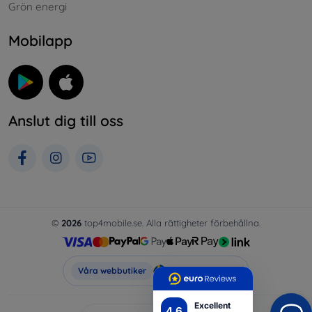
Grön energi
Mobilapp
Anslut dig till oss
©
2026
top4mobile.se. Alla rättigheter förbehållna.
Top4Mobile.se
Våra webbutiker
Excellent
4.6