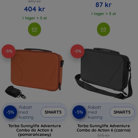
449 kr
87 kr
404 kr
I lager > 5 st
I lager > 5 st
-5%
-5%
Rabatt
Rabatt
-5%
-5%
med
SMART5
med
SMART5
kupong
kupong
Torba Sunnylife Adventure
Torba Sunnylife Adventure
Combo do Action 6
Combo do Action 6 (czarna)
(pomarańczowy)
315 kr