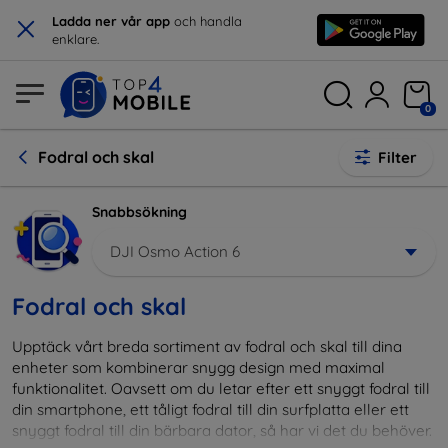
×
Ladda ner vår app
och handla
enklare.
0
Fodral och skal
Filter
Snabbsökning
DJI Osmo Action 6
Fodral och skal
Upptäck vårt breda sortiment av fodral och skal till dina
enheter som kombinerar snygg design med maximal
funktionalitet. Oavsett om du letar efter ett snyggt fodral till
din smartphone, ett tåligt fodral till din surfplatta eller ett
snyggt fodral till din bärbara dator, så har vi det du behöver.