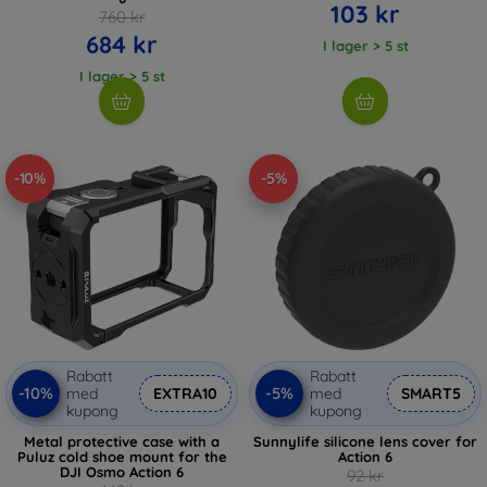
103 kr
760 kr
684 kr
I lager > 5 st
I lager > 5 st
-10%
-5%
Rabatt
Rabatt
-10%
-5%
med
EXTRA10
med
SMART5
kupong
kupong
Metal protective case with a
Sunnylife silicone lens cover for
Puluz cold shoe mount for the
Action 6
DJI Osmo Action 6
92 kr