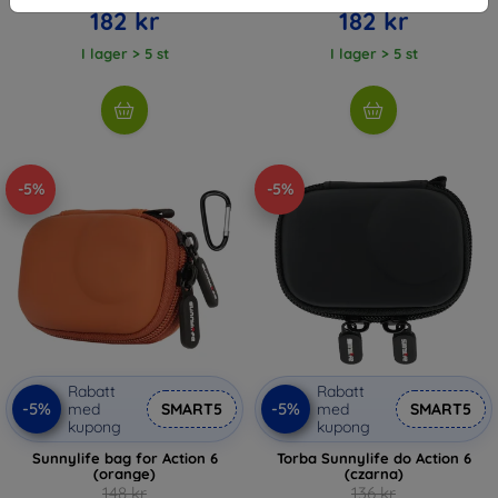
182 kr
182 kr
I lager > 5 st
I lager > 5 st
-5%
-5%
Rabatt
Rabatt
-5%
-5%
med
SMART5
med
SMART5
kupong
kupong
Sunnylife bag for Action 6
Torba Sunnylife do Action 6
(orange)
(czarna)
148 kr
136 kr