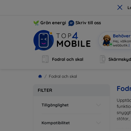
×
L
Grön energi
Skriv till oss
Behöver 
Hej, välkom
webbutik.
|
Fodral och skal
Skärmsky
Fodral och skal
Fodr
FILTER
Upptäc
Tillgänglighet
funktio
snyggt 
stötar,
Kompatibilitet
Välj bl