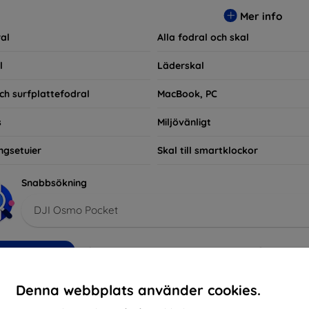
ra praktiska utan också moderiktiga, vilket gör dem till en integ
Mer info
e som bara vill skydda sin investering, vi finns här för dig.
al
Alla fodral och skal
l
Läderskal
ch surfplattefodral
MacBook, PC
s
Miljövänligt
ngsetuier
Skal till smartklockor
Snabbsökning
DJI Osmo Pocket
kommenderade
Bästsäljare
Billig
Dyrt
Nedsatt
Denna webbplats använder cookies.