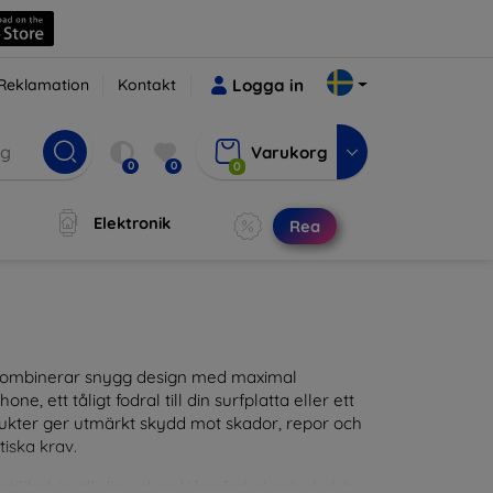
Reklamation
Kontakt
Logga in
Varukorg
0
0
0
Elektronik
Rea
m kombinerar snygg design med maximal
ne, ett tåligt fodral till din surfplatta eller ett
odukter ger utmärkt skydd mot skador, repor och
tiska krav.
tillbehör till din enhet. Våra fodral och skal är