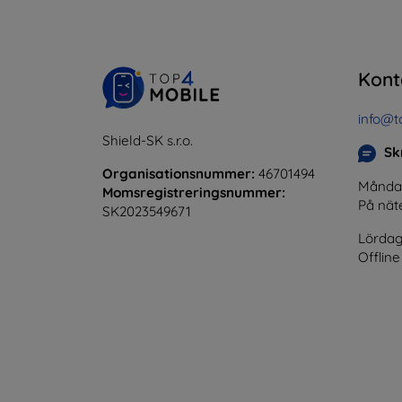
Kont
info@t
Shield-SK s.r.o.
Skr
Organisationsnummer:
46701494
Måndag 
Momsregistreringsnummer:
På nät
SK2023549671
Lördag
Offline