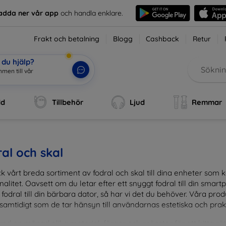
adda ner vår app
och handla enklare.
Frakt och betalning
Blogg
Cashback
Retur
du hjälp?
men till vår
dd
Tillbehör
Ljud
Remmar
al och skal
k vårt breda sortiment av fodral och skal till dina enheter so
nalitet. Oavsett om du letar efter ett snyggt fodral till din smartpho
fodral till din bärbara dator, så har vi det du behöver. Våra pr
 samtidigt som de tar hänsyn till användarnas estetiska och prak
and en mängd olika material, färger och mönster för att hitta rätt 