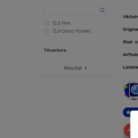
inte ba
eller d
Vikfodr
DJI Mini
Origina
DJI Osmo Pocket
iPad- o
Tillverkare
AirPod
Laddni
Resultat
1
Re
-10%