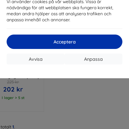
Vi använder cookies på vår webbplats. Vissa är
nödvändiga för att webbplatsen ska fungera korrekt,
medan andra hjälper oss att analysera trafiken och
anpassa innehåll och annonser.
Acceptera
Rabatt
Avvisa
Anpassa
%
med
EXTRA10
kupong
UZ DJI Mini / Osmo
carrying case (black)
225 kr
202 kr
I lager > 5 st
totalt
1
.