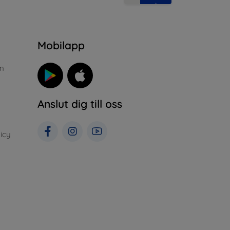
n
Mobilapp
n
Anslut dig till oss
icy