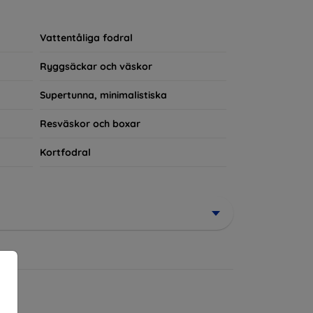
rerad del av din vardagsoutfit. För teknikälskare
Vattentåliga fodral
Ryggsäckar och väskor
Supertunna, minimalistiska
Resväskor och boxar
Kortfodral