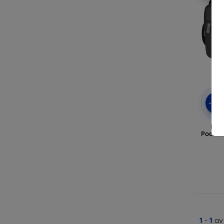
-10
PUL
Pocket 
1
-
1
av 