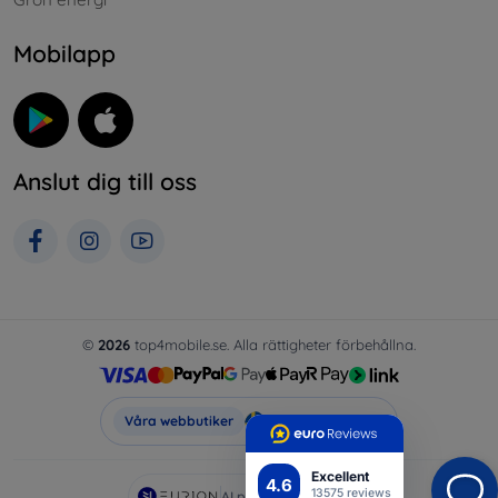
Mobilapp
Anslut dig till oss
©
2026
top4mobile.se. Alla rättigheter förbehållna.
Top4Mobile.se
Våra webbutiker
Excellent
4.6
13575 reviews
AI powered by
Eurion