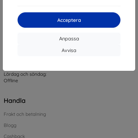
Kontakt
Acceptera
info@top4mobile.eu
Anpassa
Skriv till oss
Avvisa
Måndag till fredag:
På nätet
8:00 - 16:00
Lördag och söndag:
Offline
Handla
Frakt och betalning
Blogg
Cashback