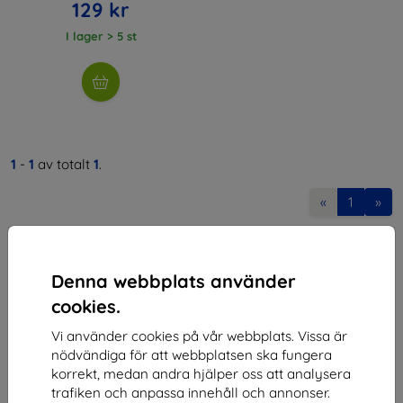
129 kr
I lager > 5 st
1
-
1
av totalt
1
.
«
1
»
Denna webbplats använder
cookies.
Vi använder cookies på vår webbplats. Vissa är
Shield-SK s.r.o.
nödvändiga för att webbplatsen ska fungera
korrekt, medan andra hjälper oss att analysera
Organisationsnummer:
46701494
trafiken och anpassa innehåll och annonser.
Momsregistreringsnummer:
SK2023549671