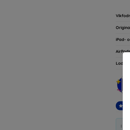
inte ba
eller d
Vikfodr
Origina
iPad- o
AirPod
Laddni
Re
I di