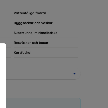
rerad del av din vardagsoutfit. För teknikälskare
Vattentåliga fodral
Ryggsäckar och väskor
Supertunna, minimalistiska
Resväskor och boxar
Kortfodral