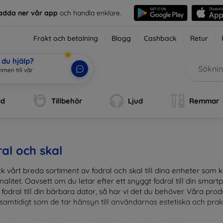
adda ner vår app
och handla enklare.
Frakt och betalning
Blogg
Cashback
Retur
du hjälp?
men till vår
dd
Tillbehör
Ljud
Remmar
al och skal
k vårt breda sortiment av fodral och skal till dina enheter so
nalitet. Oavsett om du letar efter ett snyggt fodral till din smartpho
fodral till din bärbara dator, så har vi det du behöver. Våra pr
 samtidigt som de tar hänsyn till användarnas estetiska och prak
and en mängd olika material, färger och mönster för att hitta rätt 