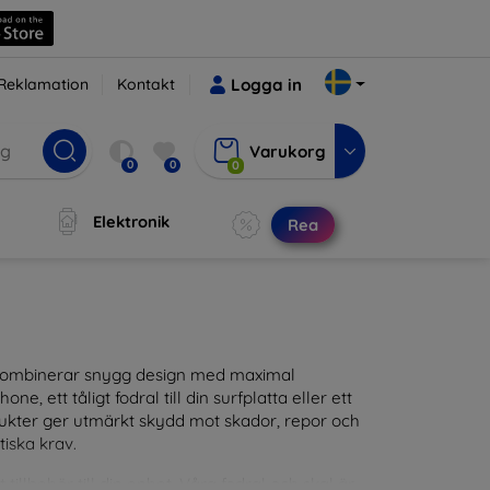
Reklamation
Kontakt
Logga in
Varukorg
0
0
0
Elektronik
Rea
m kombinerar snygg design med maximal
ne, ett tåligt fodral till din surfplatta eller ett
odukter ger utmärkt skydd mot skador, repor och
tiska krav.
tillbehör till din enhet. Våra fodral och skal är