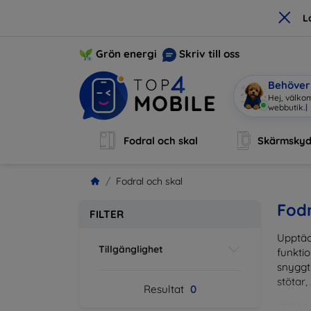
×
L
Grön energi
Skriv till oss
Behöver 
Hej, välkom
webbutik.
|
Fodral och skal
Skärmsky
Fodral och skal
Fodr
FILTER
Upptäc
Tillgänglighet
funktio
snyggt 
stötar,
Resultat
0
Välj bl