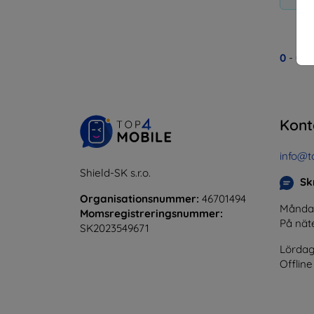
0
-
0
av
Kont
info@t
Shield-SK s.r.o.
Skr
Organisationsnummer:
46701494
Måndag 
Momsregistreringsnummer:
På nät
SK2023549671
Lördag
Offline