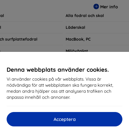
ra praktiska utan också moderiktiga, vilket gör dem till en integ
Mer info
e som bara vill skydda sin investering, vi finns här för dig.
al
Alla fodral och skal
l
Läderskal
ch surfplattefodral
MacBook, PC
s
Miljövänligt
ngsetuier
Skal till smartklockor
Denna webbplats använder cookies.
Snabbsökning
Vi använder cookies på vår webbplats. Vissa är
nödvändiga för att webbplatsen ska fungera korrekt,
DJI RS 3
medan andra hjälper oss att analysera trafiken och
anpassa innehåll och annonser.
kommenderade
Bästsäljare
Billig
Dyrt
Nedsatt
Acceptera
d not find any active products.