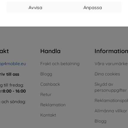
Avvisa
Anpassa
 totalt
0
.
akt
Handla
Informatio
op4mobile.eu
Frakt och betalning
Våra varumärke
Blogg
Dina cookies
iv till oss
Cashback
Skydd av
till fredag:
personuppgifter
et
8:00 - 16:00
Retur
Reklamationspol
 och söndag:
Reklamation
Allmänna villkor
Kontakt
Blogg