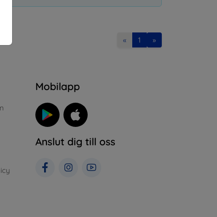
«
1
»
n
Mobilapp
n
Anslut dig till oss
icy