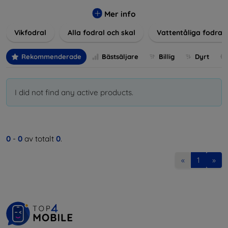
Våra produkter ger utmärkt skydd mot skador, repor och
stötar, samtidigt som de tar hänsyn till användarnas
Mer info
estetiska och praktiska krav.
Vikfodral
Alla fodral och skal
Vattentåliga fodral
Välj bland en mängd olika material, färger och mönster för
att hitta rätt tillbehör till din enhet. Våra fodral och skal är
Rekommenderade
Bästsäljare
Billig
Dyrt
inte bara praktiska utan också moderiktiga, vilket gör dem
till en integrerad del av din vardagsoutfit. För teknikälskare
eller de som bara vill skydda sin investering, vi finns här för
I did not find any active products.
dig.
0
-
0
av totalt
0
.
«
1
»