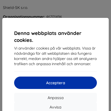
Shield-SK s.r.o.
Organisationsnummer:
46701494
Momsregistreringsnummer:
SK2023549671
Denna webbplats använder
Kontakt
cookies.
Vi använder cookies på vår webbplats. Vissa är
info@top4mobile.eu
nödvändiga för att webbplatsen ska fungera
Skriv till oss
korrekt, medan andra hjälper oss att analysera
trafiken och anpassa innehåll och annonser.
Måndag till fredag:
På nätet
8:00 - 16:00
Lördag och söndag:
Acceptera
Offline
Anpassa
Handla
Avvisa