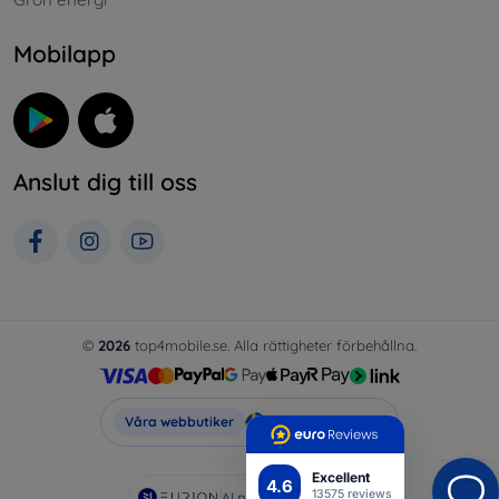
Mobilapp
Anslut dig till oss
©
2026
top4mobile.se. Alla rättigheter förbehållna.
Top4Mobile.se
Våra webbutiker
Excellent
4.6
13575 reviews
AI powered by
Eurion