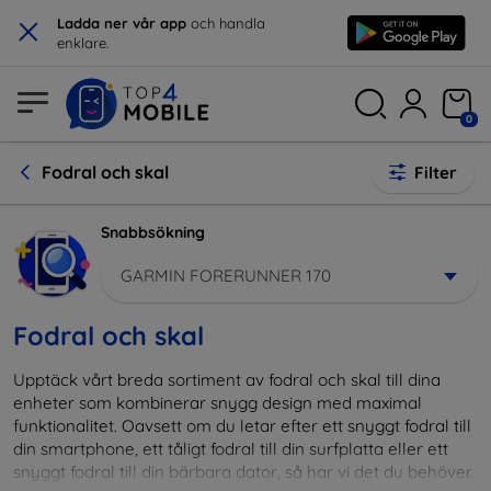
×
Ladda ner vår app
och handla
enklare.
0
Fodral och skal
Filter
Snabbsökning
GARMIN FORERUNNER 170
Fodral och skal
Upptäck vårt breda sortiment av fodral och skal till dina
enheter som kombinerar snygg design med maximal
funktionalitet. Oavsett om du letar efter ett snyggt fodral till
din smartphone, ett tåligt fodral till din surfplatta eller ett
snyggt fodral till din bärbara dator, så har vi det du behöver.