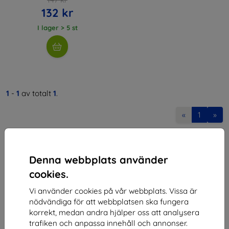
132 kr
I lager > 5 st
1
-
1
av totalt
1
.
«
1
»
Denna webbplats använder
cookies.
Vi använder cookies på vår webbplats. Vissa är
Shield-SK s.r.o.
nödvändiga för att webbplatsen ska fungera
korrekt, medan andra hjälper oss att analysera
Organisationsnummer:
46701494
trafiken och anpassa innehåll och annonser.
Momsregistreringsnummer:
SK2023549671