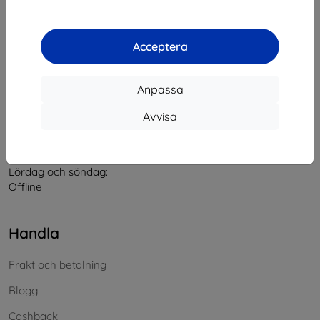
Kontakt
Acceptera
info@top4mobile.eu
Anpassa
Skriv till oss
Avvisa
Måndag till fredag:
På nätet
8:00 - 16:00
Lördag och söndag:
Offline
Handla
Frakt och betalning
Blogg
Cashback