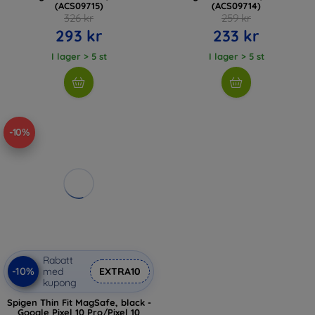
(ACS09715)
(ACS09714)
326 kr
259 kr
293 kr
233 kr
I lager > 5 st
I lager > 5 st
-10%
Rabatt
-10%
med
EXTRA10
kupong
Spigen Thin Fit MagSafe, black -
Google Pixel 10 Pro/Pixel 10