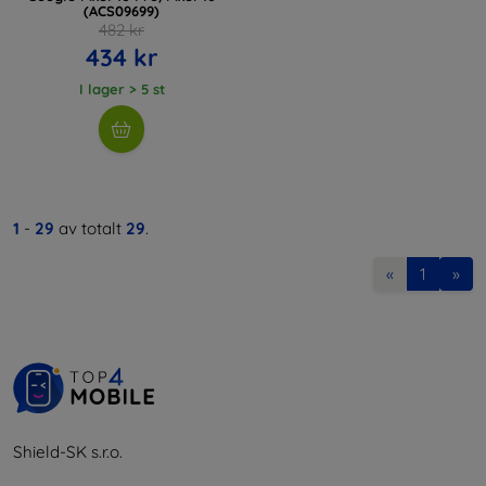
(ACS09699)
482 kr
434 kr
I lager > 5 st
1
-
29
av totalt
29
.
«
1
»
Shield-SK s.r.o.