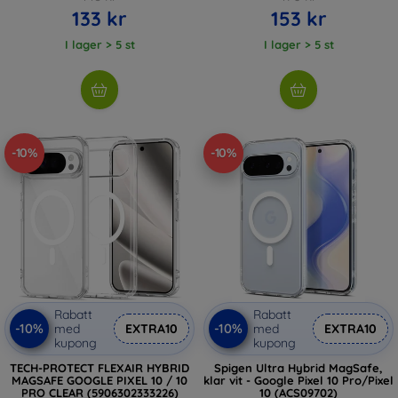
133 kr
153 kr
I lager > 5 st
I lager > 5 st
-10%
-10%
Rabatt
Rabatt
-10%
-10%
med
EXTRA10
med
EXTRA10
kupong
kupong
TECH-PROTECT FLEXAIR HYBRID
Spigen Ultra Hybrid MagSafe,
MAGSAFE GOOGLE PIXEL 10 / 10
klar vit - Google Pixel 10 Pro/Pixel
PRO CLEAR (5906302333226)
10 (ACS09702)