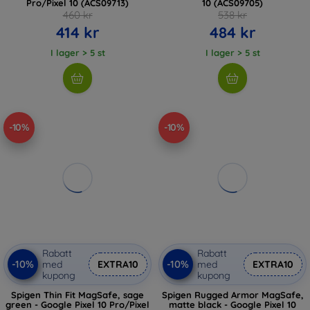
Pro/Pixel 10 (ACS09713)
10 (ACS09705)
460 kr
538 kr
414 kr
484 kr
I lager > 5 st
I lager > 5 st
-10%
-10%
Rabatt
Rabatt
-10%
-10%
med
EXTRA10
med
EXTRA10
kupong
kupong
Spigen Thin Fit MagSafe, sage
Spigen Rugged Armor MagSafe,
green - Google Pixel 10 Pro/Pixel
matte black - Google Pixel 10