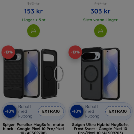
170 kr
337 kr
153 kr
303 kr
I lager > 5 st
Sista varan i lager
-10%
-10%
Rabatt
Rabatt
-10%
-10%
med
EXTRA10
med
EXTRA10
kupong
kupong
Spigen Parallax MagSafe, matte
Spigen Ultra Hybrid MagSafe,
black - Google Pixel 10 Pro/Pixel
Frost Svart - Google Pixel 10
10 (ACS09708)
Pro/Pixel 10 (ACS09703)