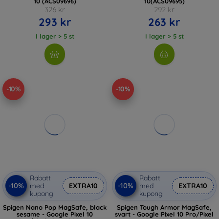
10 (ACS09696)
10(ACS09695)
326 kr
292 kr
293 kr
263 kr
I lager > 5 st
I lager > 5 st
-10%
-10%
Rabatt
Rabatt
-10%
-10%
med
EXTRA10
med
EXTRA10
kupong
kupong
Spigen Nano Pop MagSafe, black
Spigen Tough Armor MagSafe,
sesame - Google Pixel 10
svart - Google Pixel 10 Pro/Pixel