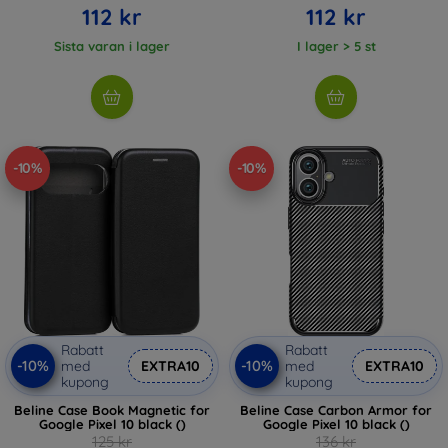
112 kr
112 kr
Sista varan i lager
I lager > 5 st
-10%
-10%
Rabatt
Rabatt
-10%
-10%
med
EXTRA10
med
EXTRA10
kupong
kupong
Beline Case Book Magnetic for
Beline Case Carbon Armor for
Google Pixel 10 black ()
Google Pixel 10 black ()
125 kr
136 kr