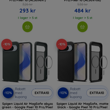
326 kr
538 kr
293 kr
484 kr
I lager > 5 st
I lager > 5 st
-10%
-10%
Rabatt
Rabatt
-10%
-10%
med
EXTRA10
med
EXTRA10
kupong
kupong
Spigen Liquid Air MagSafe abyss
Spigen Liquid Air MagSafe, matte
green - Google Pixel 10 Pro/Pixel
black - Google Pixel 10 Pro/Pixel