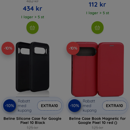
482 kr
112 kr
434 kr
I lager > 5 st
I lager > 5 st
-10%
-10%
Rabatt
Rabatt
-10%
-10%
med
EXTRA10
med
EXTRA10
kupong
kupong
Beline Silicone Case for Google
Beline Case Book Magnetic for
Pixel 10 Black
Google Pixel 10 red ()
125 kr
125 kr