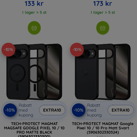
133 kr
173 kr
I lager > 5 st
I lager > 5 st
-10%
-10%
Rabatt
Rabatt
-10%
-10%
med
EXTRA10
med
EXTRA10
kupong
kupong
TECH-PROTECT MAGMAT
TECH-PROTECT MAGMAT Google
MAGSAFE GOOGLE PIXEL 10 / 10
Pixel 10 / 10 Pro Matt Svart
PRO MATTE BLACK
(5906302330324)
(5906302330300)