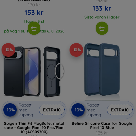
148 kr
170 kr
133 kr
153 kr
Sista varan i lager
I lager 3 st
på väg 1 st, förväntas 6. 8. 2026
-10%
-10%
Rabatt
Rabatt
-10%
-10%
med
EXTRA10
med
EXTRA10
kupong
kupong
Spigen Thin Fit MagSafe, metal
Beline Silicone Case for Google
slate - Google Pixel 10 Pro/Pixel
Pixel 10 Blue
10 (ACS09700)
125 kr