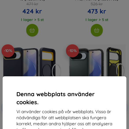
471 kr
526 kr
424 kr
473 kr
I lager > 5 st
I lager > 5 st
-10%
-10%
Denna webbplats använder
cookies.
Rabatt
Rabatt
-10%
-10%
med
EXTRA10
med
EXTRA10
Vi använder cookies på vår webbplats. Vissa är
kupong
kupong
nödvändiga för att webbplatsen ska fungera
Spigen Nano Pop MagSafe
Spigen Tough Armor MagSafe,
korrekt, medan andra hjälper oss att analysera
Blåbär Navy - Google Pixel 10
abyss green - Google Pixel 10
Pro/Pixel 10 (ACS09711)
Pro/Pixel 10 (ACS09707)