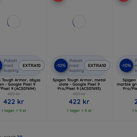
Rabatt
Rabatt
R
%
-10%
-10%
med
EXTRA10
med
EXTRA10
kupong
kupong
n Tough Armor, abyss
Spigen Tough Armor, metal
Spigen
en - Google Pixel 9
slate - Google Pixel 9
marble gra
Pixel 9 (ACS07694)
Pro/Pixel 9 (ACS07693)
Pro/Pix
469 kr
469 kr
422 kr
422 kr
I lager > 5 st
I lager > 5 st
I 