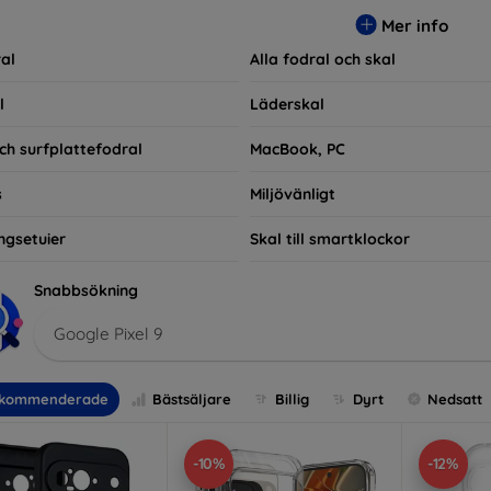
ra praktiska utan också moderiktiga, vilket gör dem till en integ
Mer info
e som bara vill skydda sin investering, vi finns här för dig.
al
Alla fodral och skal
l
Läderskal
ch surfplattefodral
MacBook, PC
s
Miljövänligt
ngsetuier
Skal till smartklockor
Snabbsökning
Google Pixel 9
kommenderade
Bästsäljare
Billig
Dyrt
Nedsatt
-10%
-12%