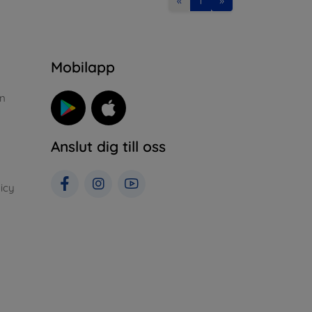
«
1
»
n
Mobilapp
n
Anslut dig till oss
icy