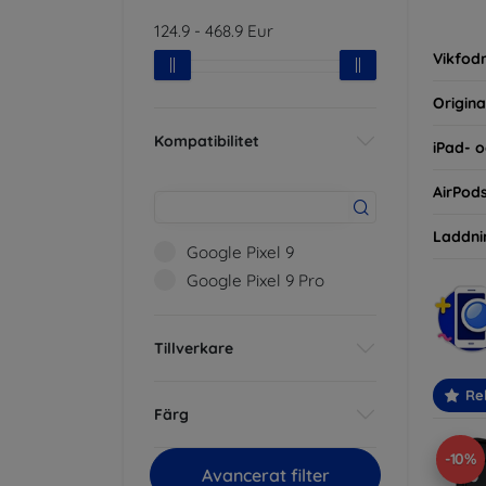
inte ba
124.9
-
468.9
Eur
eller d
Vikfodr
Origina
Kompatibilitet
iPad- o
AirPod
Laddni
Google Pixel 9
Google Pixel 9 Pro
Tillverkare
Re
Färg
-10%
Avancerat filter