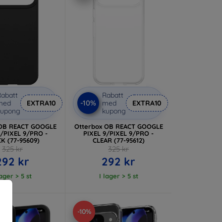
abatt
Rabatt
-10%
med
EXTRA10
med
EXTRA10
kupong
kupong
 OB REACT GOOGLE
Otterbox OB REACT GOOGLE
9/PIXEL 9/PRO -
PIXEL 9/PIXEL 9/PRO -
K (77-95609)
CLEAR (77-95612)
325 kr
325 kr
292 kr
292 kr
lager > 5 st
I lager > 5 st
-10%