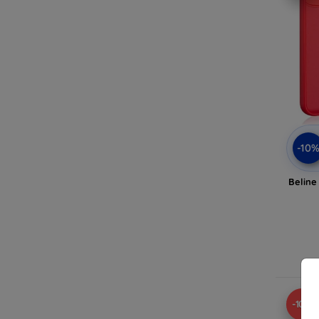
-10
Beline
-10%