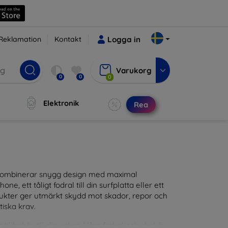
Reklamation
Kontakt
Logga in
Varukorg
0
0
0
Elektronik
Rea
m kombinerar snygg design med maximal
ne, ett tåligt fodral till din surfplatta eller ett
odukter ger utmärkt skydd mot skador, repor och
tiska krav.
tillbehör till din enhet. Våra fodral och skal är