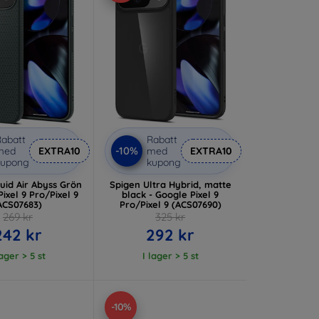
abatt
Rabatt
-10%
med
EXTRA10
med
EXTRA10
kupong
kupong
uid Air Abyss Grön
Spigen Ultra Hybrid, matte
Pixel 9 Pro/Pixel 9
black - Google Pixel 9
ACS07683)
Pro/Pixel 9 (ACS07690)
269 kr
325 kr
242 kr
292 kr
lager > 5 st
I lager > 5 st
-10%