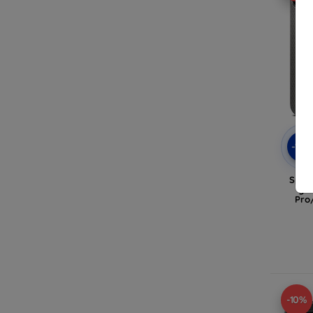
-10
Spige
gra
Pro/
-10%