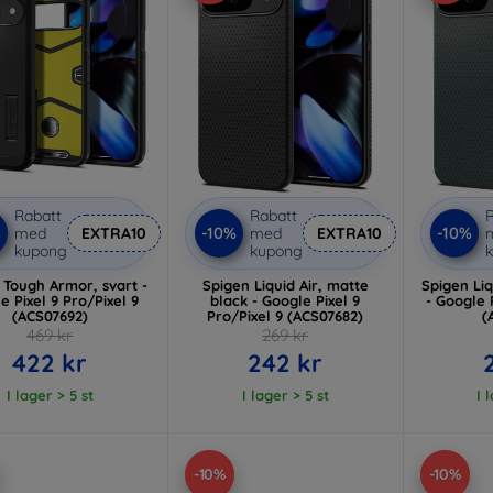
Rabatt
Rabatt
R
%
-10%
-10%
med
EXTRA10
med
EXTRA10
kupong
kupong
 Tough Armor, svart -
Spigen Liquid Air, matte
Spigen Liq
e Pixel 9 Pro/Pixel 9
black - Google Pixel 9
- Google 
(ACS07692)
Pro/Pixel 9 (ACS07682)
(
469 kr
269 kr
422 kr
242 kr
I lager > 5 st
I lager > 5 st
I 
-10%
-10%