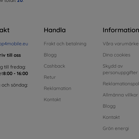
v totalt
20
.
akt
Handla
Informatio
op4mobile.eu
Frakt och betalning
Våra varumärke
Blogg
Dina cookies
iv till oss
Cashback
Skydd av
till fredag:
personuppgifter
et
8:00 - 16:00
Retur
Reklamationspol
 och söndag:
Reklamation
Allmänna villkor
Kontakt
Blogg
Kontakt
Grön energi