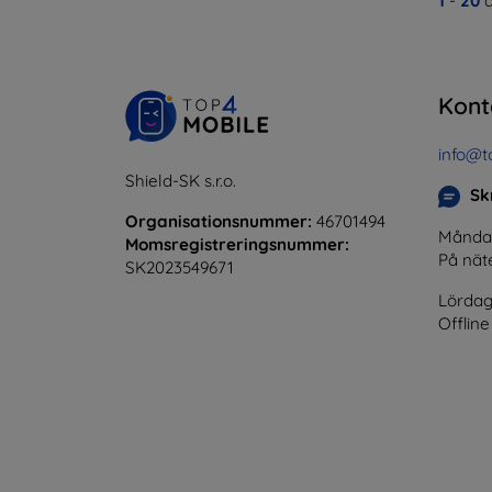
1
-
20
a
Kont
info@t
Shield-SK s.r.o.
Skr
Organisationsnummer:
46701494
Måndag 
Momsregistreringsnummer:
På nät
SK2023549671
Lördag
Offline