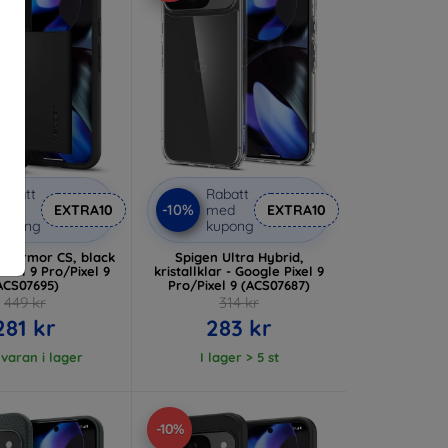
abatt
Rabatt
-10%
med
EXTRA10
med
EXTRA10
kupong
kupong
im Armor CS, black
Spigen Ultra Hybrid,
Pixel 9 Pro/Pixel 9
kristallklar - Google Pixel 9
ACS07695)
Pro/Pixel 9 (ACS07687)
449 kr
314 kr
281 kr
283 kr
 varan i lager
I lager > 5 st
-10%