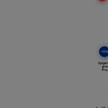
-10
Spige
gre
Pro/