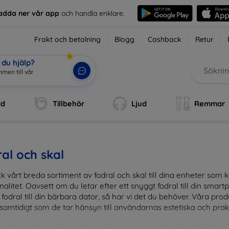
adda ner vår app
och handla enklare.
Frakt och betalning
Blogg
Cashback
Retur
du hjälp?
dd
Tillbehör
Ljud
Remmar
al och skal
k vårt breda sortiment av fodral och skal till dina enheter so
nalitet. Oavsett om du letar efter ett snyggt fodral till din smartpho
fodral till din bärbara dator, så har vi det du behöver. Våra pr
 samtidigt som de tar hänsyn till användarnas estetiska och prak
and en mängd olika material, färger och mönster för att hitta rätt 