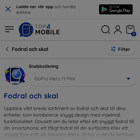
×
Ladda ner vår app
och handla
enklare.
0
Fodral och skal
Filter
Snabbsökning
GoPro Hero 11 Mini
Fodral och skal
Upptäck vårt breda sortiment av fodral och skal till dina
enheter som kombinerar snygg design med maximal
funktionalitet. Oavsett om du letar efter ett snyggt fodral till
din smartphone, ett tåligt fodral till din surfplatta eller ett
snyggt fodral till din bärbara dator, så har vi det du behöver.