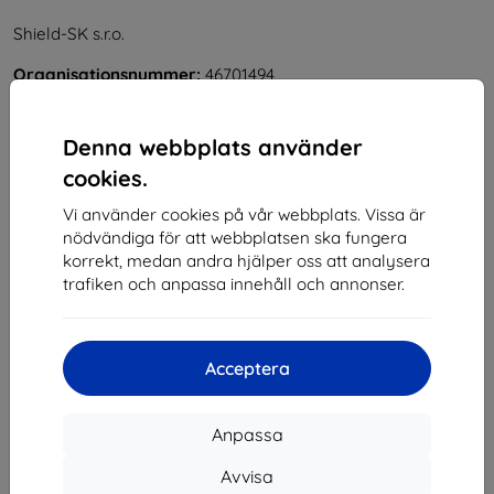
Shield-SK s.r.o.
Organisationsnummer:
46701494
Momsregistreringsnummer:
SK2023549671
Denna webbplats använder
Kontakt
cookies.
Vi använder cookies på vår webbplats. Vissa är
info@top4mobile.eu
nödvändiga för att webbplatsen ska fungera
Skriv till oss
korrekt, medan andra hjälper oss att analysera
trafiken och anpassa innehåll och annonser.
Måndag till fredag:
På nätet
8:00 - 16:00
Lördag och söndag:
Acceptera
Offline
Anpassa
Handla
Avvisa