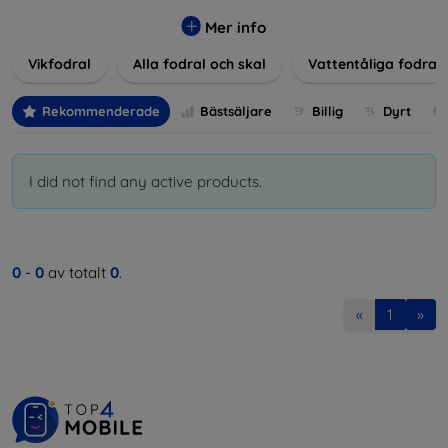
Våra produkter ger utmärkt skydd mot skador, repor och
stötar, samtidigt som de tar hänsyn till användarnas
Mer info
estetiska och praktiska krav.
Vikfodral
Alla fodral och skal
Vattentåliga fodral
Välj bland en mängd olika material, färger och mönster för
att hitta rätt tillbehör till din enhet. Våra fodral och skal är
Rekommenderade
Bästsäljare
Billig
Dyrt
inte bara praktiska utan också moderiktiga, vilket gör dem
till en integrerad del av din vardagsoutfit. För teknikälskare
eller de som bara vill skydda sin investering, vi finns här för
I did not find any active products.
dig.
0
-
0
av totalt
0
.
«
1
»