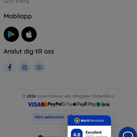
Grön energi
Mobilapp
Anslut dig till oss
©
2026
top4mobile.se. Alla rättigheter förbehållna.
Top4Mobile.se
Våra webbutiker
Excellent
4.6
13574 reviews