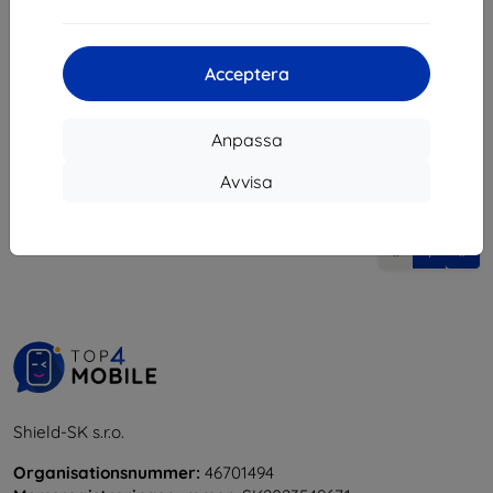
103 kr
203 kr
93 kr
I lager > 5 st
I lager > 5 st
Acceptera
Anpassa
Avvisa
1
-
6
av totalt
6
.
«
1
»
Shield-SK s.r.o.
Organisationsnummer:
46701494