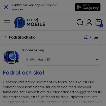
×
Ladda ner vår app
och handla
enklare.
0
Fodral och skal
Filter
Snabbsökning
GoPro Hero 12
Fodral och skal
Upptäck vårt breda sortiment av fodral och skal till dina
enheter som kombinerar snygg design med maximal
funktionalitet. Oavsett om du letar efter ett snyggt fodral till
din smartphone, ett tåligt fodral till din surfplatta eller ett
snyggt fodral till din bärbara dator, så har vi det du behöver.