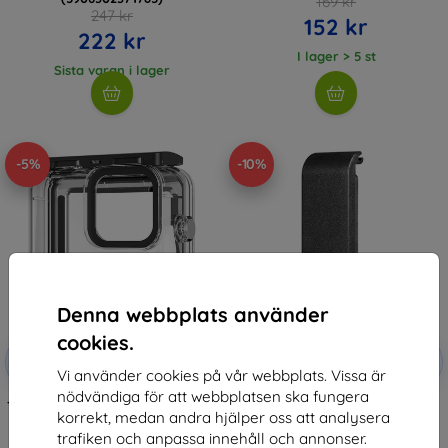
169 kr
247 kr
152 kr
222 kr
I lager > 5 st
Sista varan i lager
-5%
-10%
Denna webbplats använder
cookies.
Rabatt
Rabatt
-5%
-10%
med
SMART5
med
EXTRA10
Vi använder cookies på vår webbplats. Vissa är
kupong
kupong
nödvändiga för att webbplatsen ska fungera
TELESIN Skyddsfodral combo för
PULUZ Plast Batterilock för
korrekt, medan andra hjälper oss att analysera
GoPro Hero 12/11/10/9
GoPro Hero 12/11/10/9 Kamera
(Svart)
214 kr
trafiken och anpassa innehåll och annonser.