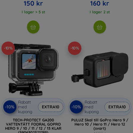
150 kr
160 kr
I lager > 5 st
I lager 2 st
-10%
-10%
Rabatt
Rabatt
-10%
-10%
med
EXTRA10
med
EXTRA10
kupong
kupong
TECH-PROTECT GA200
PULUZ Skal till GoPro Hero 9 /
VATTENTÄTT FODRAL GOPRO
Hero 10 / Hero 11 / Hero 12
HERO 9 / 10 / 11 / 12 / 13 KLAR
(svart)
(5906302371785)