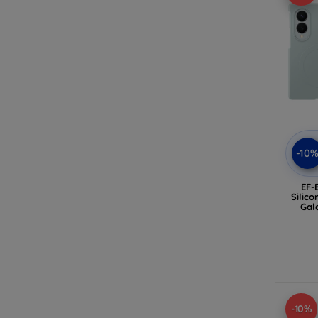
-10
EF-
Silic
Gal
-10%