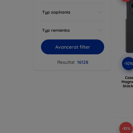
Typ zapínania
Typ remienka
Avancerat filter
Resultat
16128
-10
Cas
Magnet 
blac
-10%