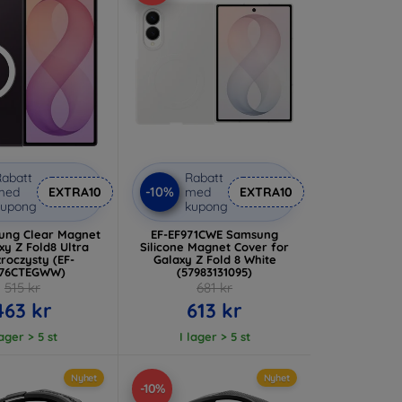
abatt
Rabatt
-10%
med
EXTRA10
med
EXTRA10
kupong
kupong
sung Clear Magnet
EF-EF971CWE Samsung
ld8 Ultra
Silicone Magnet Cover for
roczysty (EF-
Galaxy Z Fold 8 White
976CTEGWW)
(57983131095)
515 kr
681 kr
463 kr
613 kr
lager > 5 st
I lager > 5 st
Nyhet
Nyhet
-10%