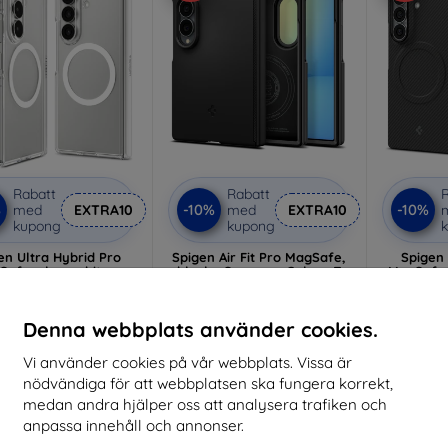
Rabatt
Rabatt
R
%
-10%
-10%
med
EXTRA10
med
EXTRA10
kupong
kupong
en Ultra Hybrid Pro
Spigen Air Fit Pro MagSafe,
Spigen 
afe, clear white -
black - Samsung Galaxy Z
MagSafe,
ung Galaxy Z Fold8
Fold8 (ACS11559)
Galaxy
Ultra (ACS11506)
(
470 kr
548 kr
423 kr
Denna webbplats använder cookies.
493 kr
I lager > 5 st
Vi använder cookies på vår webbplats. Vissa är
ternt lager > 5 st.
I 
nödvändiga för att webbplatsen ska fungera korrekt,
medan andra hjälper oss att analysera trafiken och
 1 st, förväntas 11. 8.
Nyhet
Nyhet
2026
anpassa innehåll och annonser.
-10%
-10%