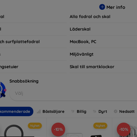
ra praktiska utan också moderiktiga, vilket gör dem till en integ
Mer info
e som bara vill skydda sin investering, vi finns här för dig.
al
Alla fodral och skal
l
Läderskal
ch surfplattefodral
MacBook, PC
s
Miljövänligt
ngsetuier
Skal till smartklockor
Snabbsökning
Välj
kommenderade
Bästsäljare
Billig
Dyrt
Nedsatt
Nyhet
Nyhet
-10%
-10%