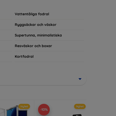
rerad del av din vardagsoutfit. För teknikälskare
Vattentåliga fodral
Ryggsäckar och väskor
Supertunna, minimalistiska
Resväskor och boxar
Kortfodral
Nyhet
Nyhet
-10%