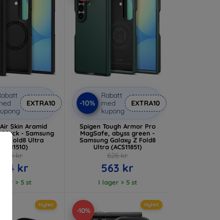
abatt
Rabatt
-10%
med
EXTRA10
med
EXTRA10
kupong
kupong
Air Skin Aramid
Spigen Tough Armor Pro
 black - Samsung
MagSafe, abyss green -
 Z Fold8 Ultra
Samsung Galaxy Z Fold8
ACS11510)
Ultra (ACS11851)
804 kr
626 kr
724 kr
563 kr
lager > 5 st
I lager > 5 st
Nyhet
Nyhet
-10%