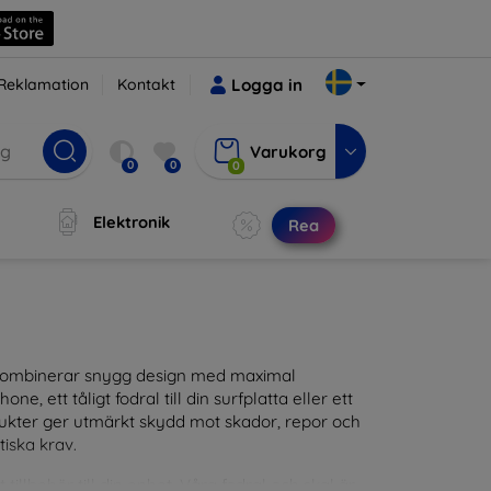
Reklamation
Kontakt
Logga in
Varukorg
0
0
0
Elektronik
Rea
m kombinerar snygg design med maximal
ne, ett tåligt fodral till din surfplatta eller ett
odukter ger utmärkt skydd mot skador, repor och
tiska krav.
tillbehör till din enhet. Våra fodral och skal är