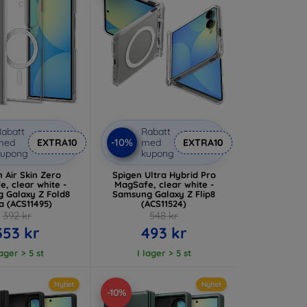
abatt
Rabatt
-10%
med
EXTRA10
med
EXTRA10
kupong
kupong
 Air Skin Zero
Spigen Ultra Hybrid Pro
, clear white -
MagSafe, clear white -
 Galaxy Z Fold8
Samsung Galaxy Z Flip8
a (ACS11495)
(ACS11524)
392 kr
548 kr
353 kr
493 kr
lager > 5 st
I lager > 5 st
Nyhet
Nyhet
-10%