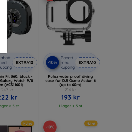
abatt
Rabatt
-10%
med
EXTRA10
med
EXTRA10
kupong
kupong
in Fit 360, black -
Puluz waterproof diving
Galaxy Watch 9/8
case for DJI Osmo Action 6
 (ACS11601)
(up to 60m)
247 kr
214 kr
222 kr
193 kr
lager > 5 st
I lager > 5 st
Nyhet
Nyhet
-10%