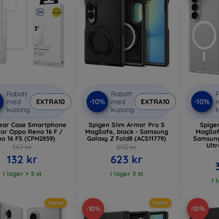
Rabatt
Rabatt
R
%
-10%
-10%
med
EXTRA10
med
EXTRA10
kupong
kupong
ear Case Smartphone
Spigen Slim Armor Pro S
Spigen
for Oppo Reno 16 F /
MagSafe, black - Samsung
MagSafe
o 16 FS (CPH2859)
Galaxy Z Fold8 (ACS11779)
Samsung
Ultr
147 kr
692 kr
132 kr
623 kr
I lager > 5 st
I lager 3 st
I 
Nyhet
Nyhet
-10%
-10%