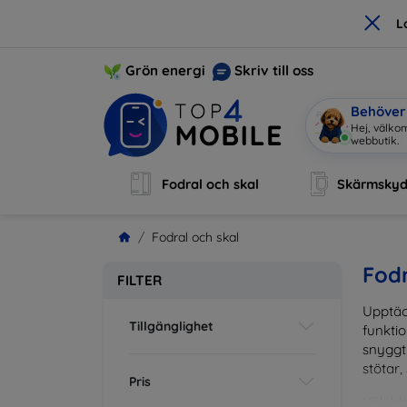
×
L
Grön energi
Skriv till oss
Behöver 
Jag är
|
Fodral och skal
Skärmsky
Fodral och skal
Fodr
FILTER
Upptäc
Tillgänglighet
funktio
snyggt 
stötar,
Pris
Välj bl