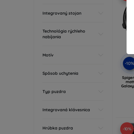
Integrovaný stojan
Technológia rýchleho
nabíjania
Motív
-10
Spôsob uchytenia
Spige
matt
Galaxy
Typ puzdra
Integrovaná klávesnica
Hrúbka puzdra
-10%