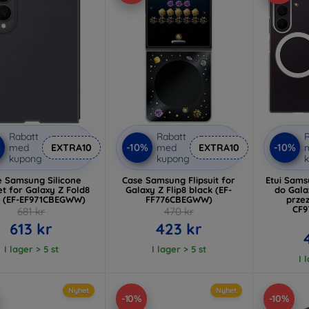
Rabatt
Rabatt
R
%
-10%
-10%
med
EXTRA10
med
EXTRA10
kupong
kupong
e Samsung Silicone
Case Samsung Flipsuit for
Etui Sam
for Galaxy Z Fold8
Galaxy Z Flip8 black (EF-
do Galaxy Z Fo
k (EF-EF971CBEGWW)
FF776CBEGWW)
przez
CF
681 kr
470 kr
613 kr
423 kr
I lager > 5 st
I lager > 5 st
I 
Nyhet
Nyhet
-10%
-10%