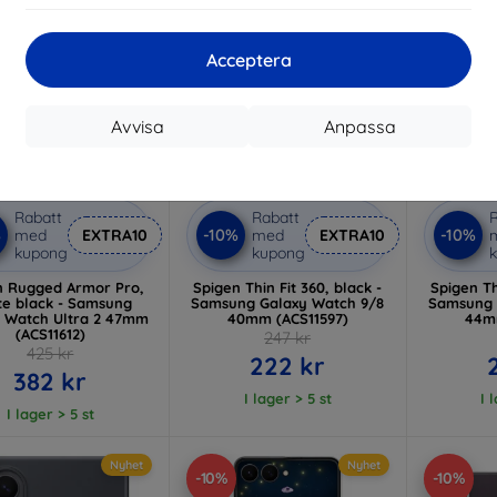
Acceptera
Avvisa
Anpassa
Rabatt
Rabatt
R
%
-10%
-10%
med
EXTRA10
med
EXTRA10
kupong
kupong
n Rugged Armor Pro,
Spigen Thin Fit 360, black -
Spigen Th
e black - Samsung
Samsung Galaxy Watch 9/8
Samsung 
 Watch Ultra 2 47mm
40mm (ACS11597)
44mm
(ACS11612)
247 kr
425 kr
222 kr
382 kr
I lager > 5 st
I 
I lager > 5 st
Nyhet
Nyhet
-10%
-10%