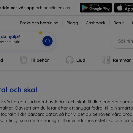
adda ner vår app
och handla enklare.
Frakt och betalning
Blogg
Cashback
Retur
du hjälp?
dd
Tillbehör
Ljud
Remmar
al och skal
k vårt breda sortiment av fodral och skal till dina enheter so
nalitet. Oavsett om du letar efter ett snyggt fodral till din smartpho
fodral till din bärbara dator, så har vi det du behöver. Våra pr
 samtidigt som de tar hänsyn till användarnas estetiska och prak
and en mängd olika material, färger och mönster för att hitta rätt 