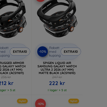
abatt
Rabatt
-10%
med
EXTRA10
med
EXTRA10
kupong
kupong
 RUGGED ARMOR
SPIGEN LIQUID AIR
G GALAXY WATCH
SAMSUNG GALAXY WATCH
2 2026 (47 MM)
ULTRA 2 2026 (47 MM)
LACK (ACS11611)
MATTE BLACK (ACS11610)
236 kr
247 kr
212 kr
222 kr
lager > 5 st
I lager > 5 st
Nyhet
Nyhet
-10%