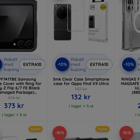
Rabatt
Rabatt
R
%
-10%
-10%
med
EXTRA10
med
EXTRA10
kupong
kupong
PF741TBE Samsung
3mk Clear Case Smartphone
RINGKE 
ne Cover with Ring for
case for Oppo Find X9 Ultra
MAGSAFE 
y Z Flip 6/7 FE Black
UL
147 kr
amaged Package)
(88
132 kr
(57983132465)
414 kr
373 kr
I lager > 5 st
I lager > 5 st
I 
Nyhet
Nyhet
-10%
-10%