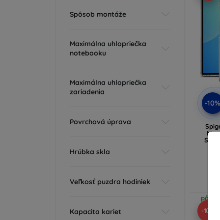
Spôsob montáže
Maximálna uhlopriečka
notebooku
Maximálna uhlopriečka
zariadenia
-10
Povrchová úprava
Spig
MagS
Sams
Hrúbka skla
Veľkosť puzdra hodiniek
Ex
på väg
-10%
Kapacita kariet