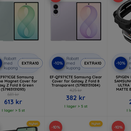
Rabatt
Rabatt
R
%
-10%
-10%
med
EXTRA10
med
EXTRA10
kupong
kupong
EF971CGE Samsung
EF-QF971CTE Samsung Clear
SPIGEN
one Magnet Cover for
Cover for Galaxy Z Fold 8
SAMSUN
axy Z Fold 8 Green
Transparent (57983131084)
ULTRA 
(57983131093)
MATTE B
425 kr
681 kr
382 kr
613 kr
I lager > 5 st
I lager > 5 st
I 
Nyhet
Nyhet
-10%
-10%