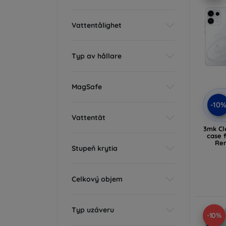
Vattentålighet
Typ av hållare
MagSafe
-10
Vattentät
3mk Cl
case 
Ren
Stupeň krytia
Celkový objem
Typ uzáveru
-10%