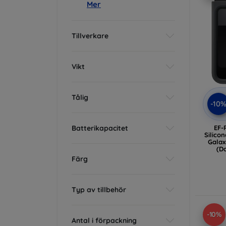
Mer
Tillverkare
Vikt
Tålig
-10
Batterikapacitet
EF-
Silico
Galax
(D
Färg
Typ av tillbehör
-10%
Antal i förpackning