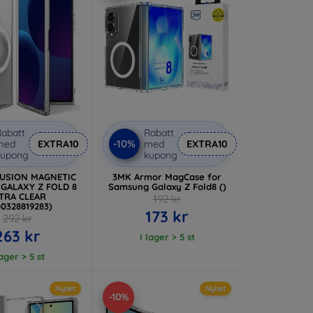
abatt
Rabatt
-10%
med
EXTRA10
med
EXTRA10
kupong
kupong
FUSION MAGNETIC
3MK Armor MagCase for
GALAXY Z FOLD 8
Samsung Galaxy Z Fold8 ()
TRA CLEAR
192 kr
00328819283)
173 kr
292 kr
263 kr
I lager > 5 st
lager > 5 st
Nyhet
Nyhet
-10%