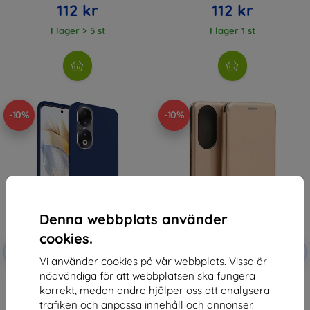
112 kr
112 kr
I lager > 5 st
I lager 1 st
-10%
-10%
Denna webbplats använder
cookies.
Rabatt
Rabatt
-10%
-10%
med
EXTRA10
med
EXTRA10
Vi använder cookies på vår webbplats. Vissa är
kupong
kupong
nödvändiga för att webbplatsen ska fungera
Beline Case Candy Honor 90
Beline Case Book Magnetic
korrekt, medan andra hjälper oss att analysera
navy
Honor 90 gold
125 kr
125 kr
trafiken och anpassa innehåll och annonser.