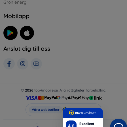
Grön energi
Mobilapp
Anslut dig till oss
©
2026
top4mobile.se. Alla rättigheter förbehållna.
Top4Mobile.se
Våra webbutiker
Excellent
4.6