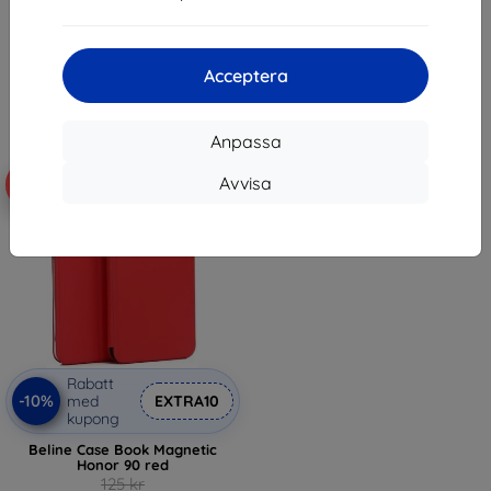
112 kr
112 kr
I lager 3 st
I lager > 5 st
Acceptera
Anpassa
Avvisa
-10%
Rabatt
-10%
med
EXTRA10
kupong
Beline Case Book Magnetic
Honor 90 red
125 kr