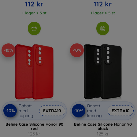
112 kr
112 kr
I lager > 5 st
I lager > 5 st
-10%
-10%
Rabatt
Rabatt
-10%
-10%
med
EXTRA10
med
EXTRA10
kupong
kupong
Beline Case Silicone Honor 90
Beline Case Silicone Honor 90
red
black
125 kr
125 kr