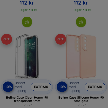
112 kr
112 kr
I lager > 5 st
I lager > 5 st
-10%
-10%
Rabatt
Rabatt
-10%
-10%
med
EXTRA10
med
EXTRA10
kupong
kupong
Beline Case Clear Honor 90
Beline Case Silicone Honor 90
transparent 1mm
rose gold
125 kr
125 kr