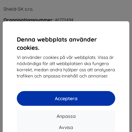
Shield-SK s.r.o.
Organisationsnummer:
46701494
Momsregistreringsnummer:
SK2023549671
Denna webbplats använder
Kontakt
cookies.
Vi använder cookies på vår webbplats. Vissa är
info@top4mobile.eu
nödvändiga för att webbplatsen ska fungera
Skriv till oss
korrekt, medan andra hjälper oss att analysera
trafiken och anpassa innehåll och annonser.
Måndag till fredag:
På nätet
8:00 - 16:00
Lördag och söndag:
Acceptera
Offline
Anpassa
Handla
Avvisa