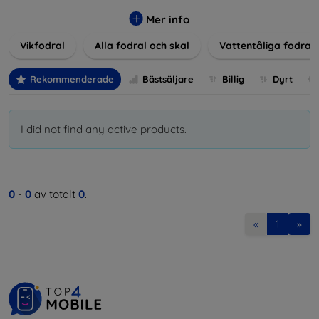
Våra produkter ger utmärkt skydd mot skador, repor och
stötar, samtidigt som de tar hänsyn till användarnas
Mer info
estetiska och praktiska krav.
Vikfodral
Alla fodral och skal
Vattentåliga fodral
Välj bland en mängd olika material, färger och mönster för
att hitta rätt tillbehör till din enhet. Våra fodral och skal är
Rekommenderade
Bästsäljare
Billig
Dyrt
inte bara praktiska utan också moderiktiga, vilket gör dem
till en integrerad del av din vardagsoutfit. För teknikälskare
eller de som bara vill skydda sin investering, vi finns här för
I did not find any active products.
dig.
0
-
0
av totalt
0
.
«
1
»