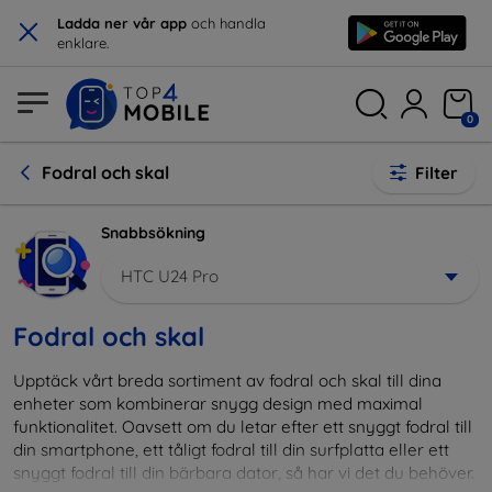
×
Ladda ner vår app
och handla
enklare.
0
Fodral och skal
Filter
Snabbsökning
HTC U24 Pro
Fodral och skal
Upptäck vårt breda sortiment av fodral och skal till dina
enheter som kombinerar snygg design med maximal
funktionalitet. Oavsett om du letar efter ett snyggt fodral till
din smartphone, ett tåligt fodral till din surfplatta eller ett
snyggt fodral till din bärbara dator, så har vi det du behöver.