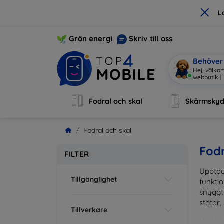
×
L
Grön energi
Skriv till oss
Behöver 
Hej, välkom
webbutik.
|
Fodral och skal
Skärmsky
Fodral och skal
Fodr
FILTER
Upptäc
Tillgänglighet
funktio
snyggt 
stötar,
Tillverkare
Välj bl