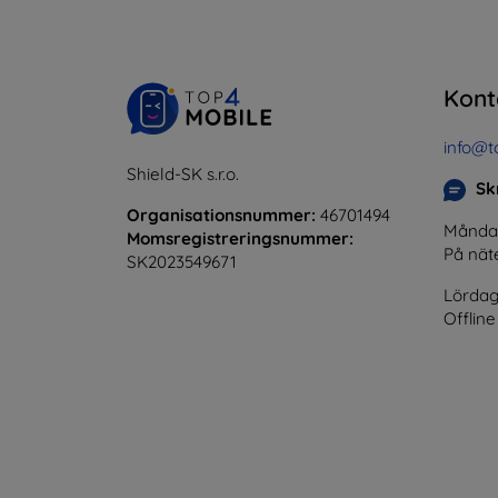
Kont
info@t
Shield-SK s.r.o.
Skr
Organisationsnummer:
46701494
Måndag 
Momsregistreringsnummer:
På nät
SK2023549671
Lördag
Offline