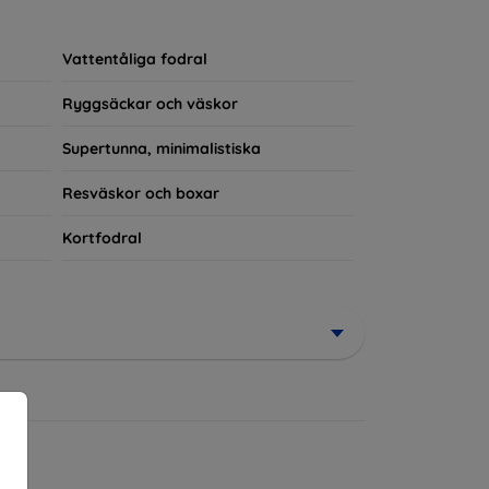
rerad del av din vardagsoutfit. För teknikälskare
Vattentåliga fodral
Ryggsäckar och väskor
Supertunna, minimalistiska
Resväskor och boxar
Kortfodral