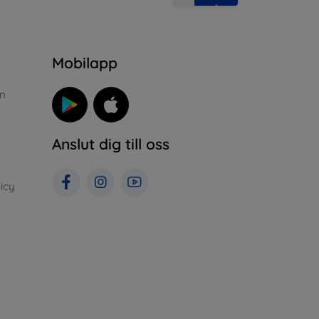
n
Mobilapp
n
Anslut dig till oss
icy