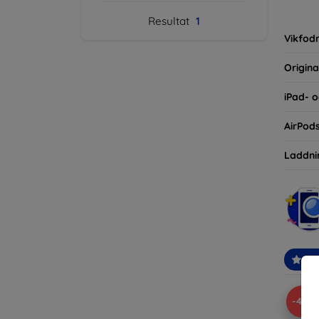
inte ba
Resultat
1
eller d
Vikfodr
Origina
iPad- o
AirPod
Laddni
Re
-41%