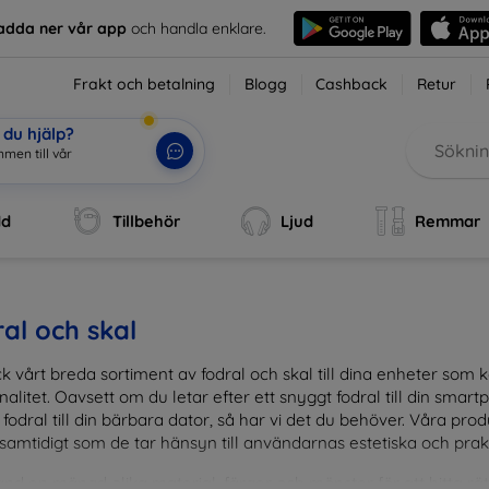
adda ner vår app
och handla enklare.
Frakt och betalning
Blogg
Cashback
Retur
du hjälp?
men till vår
dd
Tillbehör
Ljud
Remmar
al och skal
k vårt breda sortiment av fodral och skal till dina enheter so
nalitet. Oavsett om du letar efter ett snyggt fodral till din smartpho
fodral till din bärbara dator, så har vi det du behöver. Våra pr
 samtidigt som de tar hänsyn till användarnas estetiska och prak
and en mängd olika material, färger och mönster för att hitta rätt 