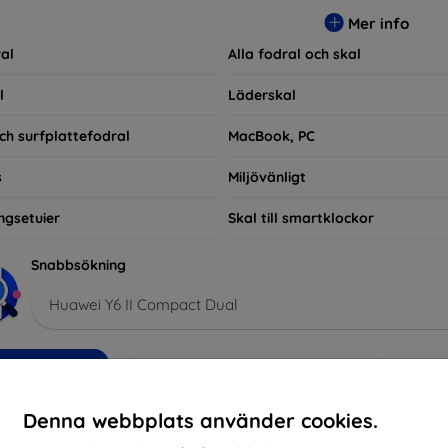
ra praktiska utan också moderiktiga, vilket gör dem till en integ
Mer info
e som bara vill skydda sin investering, vi finns här för dig.
al
Alla fodral och skal
l
Läderskal
ch surfplattefodral
MacBook, PC
s
Miljövänligt
ngsetuier
Skal till smartklockor
Snabbsökning
Huawei Y6 II Compact Dual
kommenderade
Bästsäljare
Billig
Dyrt
Nedsatt
Denna webbplats använder cookies.