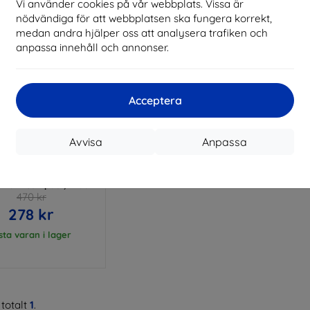
Vi använder cookies på vår webbplats. Vissa är
nödvändiga för att webbplatsen ska fungera korrekt,
medan andra hjälper oss att analysera trafiken och
anpassa innehåll och annonser.
Acceptera
Rabatt
Avvisa
Anpassa
%
med
EXTRA10
kupong
T - Slim Wallet Case
 Y6 II Compact, Black
470 kr
278 kr
sta varan i lager
totalt
1
.