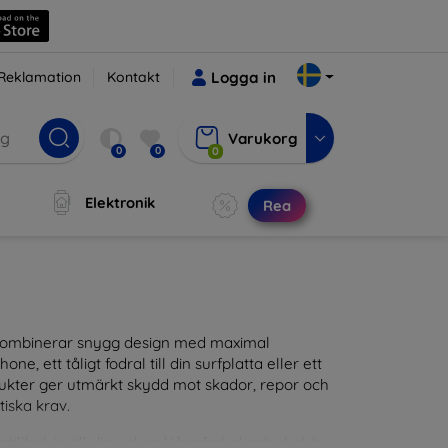
Reklamation
Kontakt
Logga in
Varukorg
0
0
0
Elektronik
Rea
m kombinerar snygg design med maximal
ne, ett tåligt fodral till din surfplatta eller ett
odukter ger utmärkt skydd mot skador, repor och
tiska krav.
tillbehör till din enhet. Våra fodral och skal är