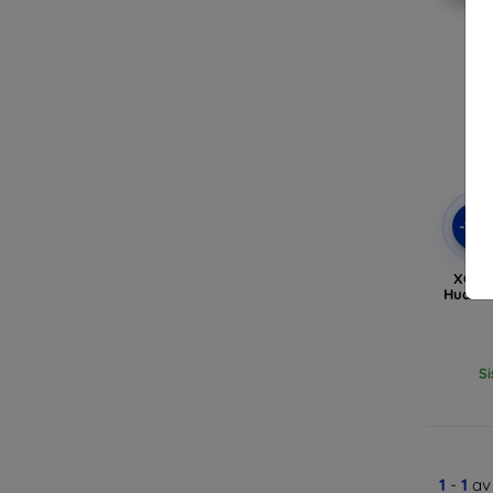
-10
XQISI
Huawei
Si
1
-
1
av 