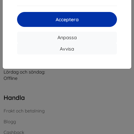
Kontakt
Acceptera
info@top4mobile.eu
Anpassa
Skriv till oss
Avvisa
Måndag till fredag:
På nätet
8:00 - 16:00
Lördag och söndag:
Offline
Handla
Frakt och betalning
Blogg
Cashback