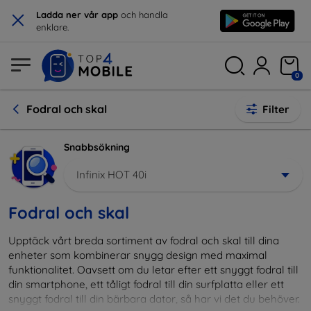
×
Ladda ner vår app
och handla
enklare.
0
Fodral och skal
Filter
Snabbsökning
Infinix HOT 40i
Fodral och skal
Upptäck vårt breda sortiment av fodral och skal till dina
enheter som kombinerar snygg design med maximal
funktionalitet. Oavsett om du letar efter ett snyggt fodral till
din smartphone, ett tåligt fodral till din surfplatta eller ett
snyggt fodral till din bärbara dator, så har vi det du behöver.