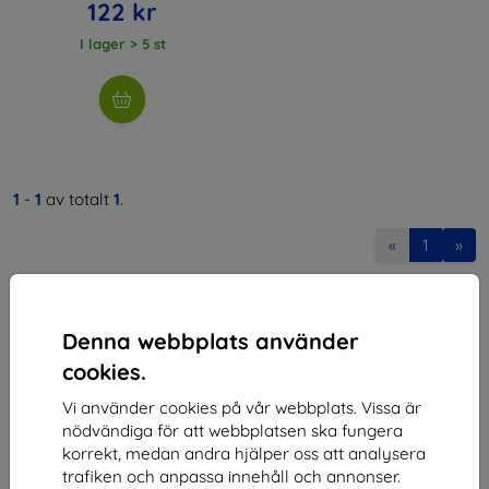
122 kr
I lager > 5 st
1
-
1
av totalt
1
.
«
1
»
Denna webbplats använder
cookies.
Vi använder cookies på vår webbplats. Vissa är
Shield-SK s.r.o.
nödvändiga för att webbplatsen ska fungera
korrekt, medan andra hjälper oss att analysera
Organisationsnummer:
46701494
trafiken och anpassa innehåll och annonser.
Momsregistreringsnummer:
SK2023549671