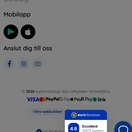
Mobilapp
Anslut dig till oss
©
2026
top4mobile.se. Alla rättigheter förbehållna.
Top4Mobile.se
Våra webbutiker
Excellent
4.6
13573 reviews
AI powered by
Eurion