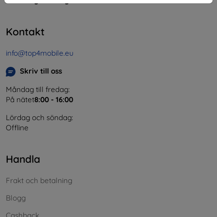
Momsregistreringsnummer:
SK2023549671
Kontakt
info@top4mobile.eu
Skriv till oss
Måndag till fredag:
På nätet
8:00 - 16:00
Lördag och söndag:
Offline
Handla
Frakt och betalning
Blogg
Cashback