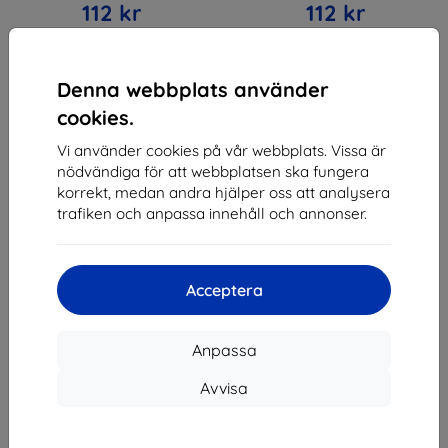
112 kr
112 kr
I lager > 5 st
I lager > 5 st
Denna webbplats använder
cookies.
Vi använder cookies på vår webbplats. Vissa är
nödvändiga för att webbplatsen ska fungera
1
-
4
av totalt
4
.
korrekt, medan andra hjälper oss att analysera
trafiken och anpassa innehåll och annonser.
«
1
»
Acceptera
Anpassa
Avvisa
Shield-SK s.r.o.
Organisationsnummer:
46701494