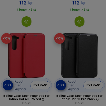
112 kr
112 kr
I lager > 5 st
I lager > 5 st
-10%
-10%
Rabatt
Rabatt
-10%
-10%
med
EXTRA10
med
EXTRA10
kupong
kupong
Beline Case Book Magnetic for
Beline Case Book Magnetic for
Infinix Hot 60 Pro red ()
Infinix Hot 60 Pro black ()
125 kr
125 kr