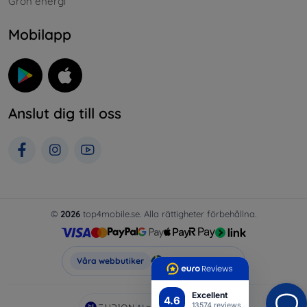
Grön energi
Mobilapp
Anslut dig till oss
©
2026
top4mobile.se. Alla rättigheter förbehållna.
Top4Mobile.se
Våra webbutiker
Excellent
4.6
13574 reviews