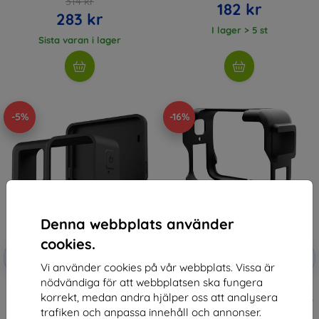
314 kr
182 kr
283 kr
I lager > 5 st
Sista varan i lager
-5%
-16%
Denna webbplats använder
cookies.
Rabatt
Rabatt
-5%
-10%
med
SMART5
med
EXTRA10
Vi använder cookies på vår webbplats. Vissa är
kupong
kupong
nödvändiga för att webbplatsen ska fungera
TELESIN Silikonfodral för
PULUZ plastic housing for
korrekt, medan andra hjälper oss att analysera
Insta360 Ace Pro Kamera
Insta360 Ace Pro camera (black)
147 kr
125 kr
trafiken och anpassa innehåll och annonser.