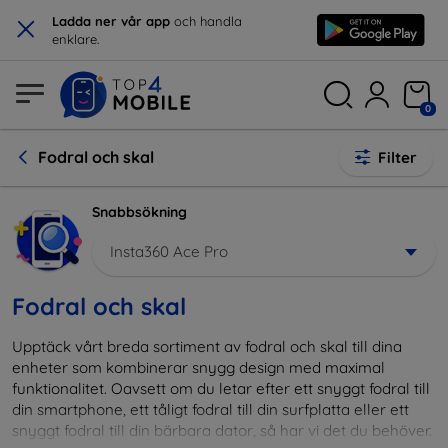
×
Ladda ner vår app
och handla
enklare.
0
Fodral och skal
Filter
Snabbsökning
Insta360 Ace Pro
Fodral och skal
Upptäck vårt breda sortiment av fodral och skal till dina
enheter som kombinerar snygg design med maximal
funktionalitet. Oavsett om du letar efter ett snyggt fodral till
din smartphone, ett tåligt fodral till din surfplatta eller ett
snyggt fodral till din bärbara dator, så har vi det du behöver.