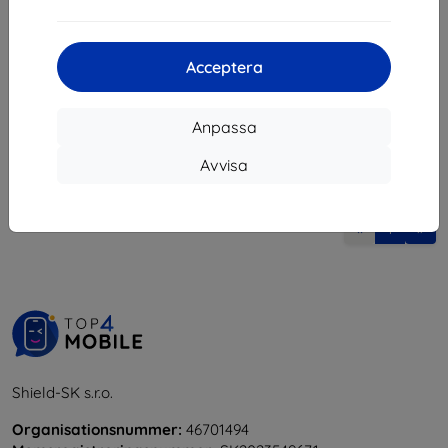
140 kr
105 kr
I lager > 5 st
I lager 3 st
Acceptera
Anpassa
Avvisa
1
-
6
av totalt
6
.
«
1
»
Shield-SK s.r.o.
Organisationsnummer:
46701494