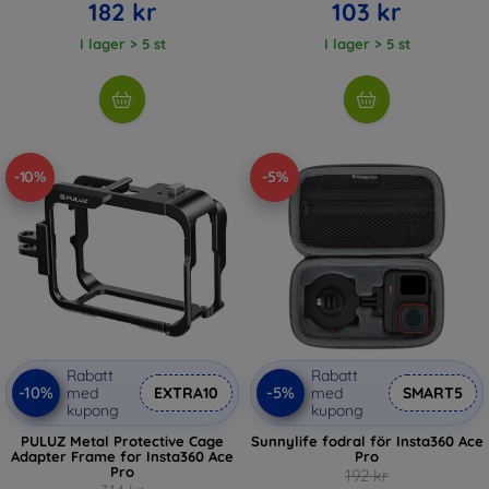
182 kr
103 kr
I lager > 5 st
I lager > 5 st
-10%
-5%
Rabatt
Rabatt
-10%
-5%
med
EXTRA10
med
SMART5
kupong
kupong
PULUZ Metal Protective Cage
Sunnylife fodral för Insta360 Ace
Adapter Frame for Insta360 Ace
Pro
Pro
192 kr