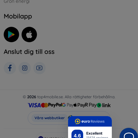
Grön energi
Mobilapp
Anslut dig till oss
©
2026
top4mobile.se. Alla rättigheter förbehållna.
Top4Mobile.se
Våra webbutiker
Excellent
4.6
13574 reviews