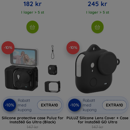
182 kr
245 kr
I lager > 5 st
I lager > 5 st
-10%
-10%
Rabatt
Rabatt
-10%
-10%
med
EXTRA10
med
EXTRA10
kupong
kupong
Silicone protective case Puluz for
PULUZ Silicone Lens Cover + Case
Insta360 Go Ultra (Black)
for Insta360 GO Ultra
147 kr
147 kr