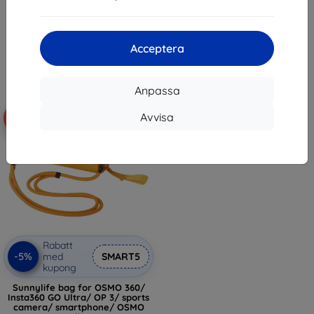
(black)
103 kr
258 kr
245 kr
I lager > 5 st
Acceptera
I lager > 5 st
Anpassa
Avvisa
-5%
Rabatt
-5%
med
SMART5
kupong
Sunnylife bag for OSMO 360/
Insta360 GO Ultra/ OP 3/ sports
camera/ smartphone/ OSMO