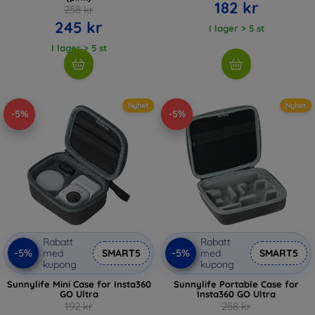
182 kr
258 kr
245 kr
I lager > 5 st
I lager > 5 st
Nyhet
Nyhet
-5%
-5%
Rabatt
Rabatt
-5%
-5%
med
SMART5
med
SMART5
kupong
kupong
Sunnylife Mini Case for Insta360
Sunnylife Portable Case for
GO Ultra
Insta360 GO Ultra
192 kr
258 kr