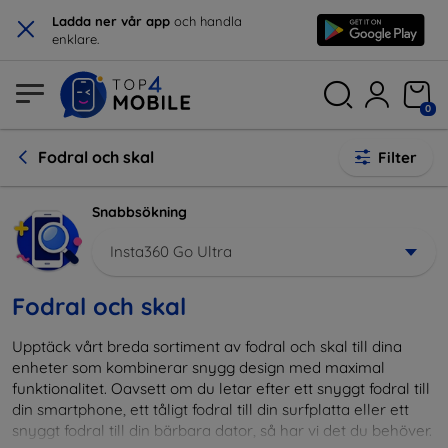
×
Ladda ner vår app
och handla
enklare.
0
Fodral och skal
Filter
Snabbsökning
Insta360 Go Ultra
Fodral och skal
Upptäck vårt breda sortiment av fodral och skal till dina
enheter som kombinerar snygg design med maximal
funktionalitet. Oavsett om du letar efter ett snyggt fodral till
din smartphone, ett tåligt fodral till din surfplatta eller ett
snyggt fodral till din bärbara dator, så har vi det du behöver.