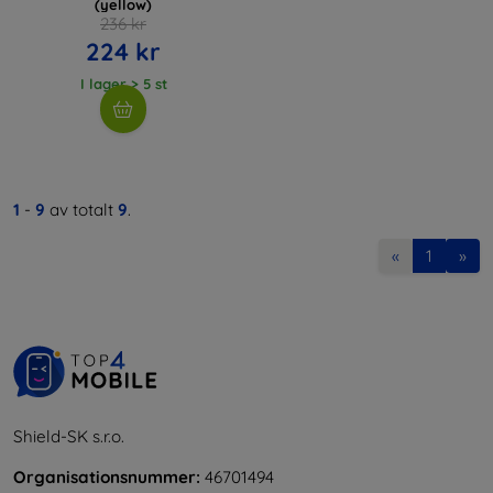
(yellow)
236 kr
224 kr
I lager > 5 st
1
-
9
av totalt
9
.
«
1
»
Shield-SK s.r.o.
Organisationsnummer:
46701494