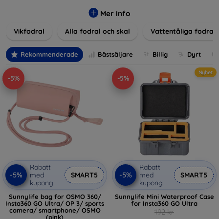
Våra produkter ger utmärkt skydd mot skador, repor och
stötar, samtidigt som de tar hänsyn till användarnas
Mer info
estetiska och praktiska krav.
Vikfodral
Alla fodral och skal
Vattentåliga fodral
Välj bland en mängd olika material, färger och mönster för
att hitta rätt tillbehör till din enhet. Våra fodral och skal är
Rekommenderade
Bästsäljare
Billig
Dyrt
inte bara praktiska utan också moderiktiga, vilket gör dem
till en integrerad del av din vardagsoutfit. För teknikälskare
Nyhet
-5%
-5%
eller de som bara vill skydda sin investering, vi finns här för
dig.
Rabatt
Rabatt
-5%
-5%
med
SMART5
med
SMART5
kupong
kupong
Sunnylife bag for OSMO 360/
Sunnylife Mini Waterproof Case
Insta360 GO Ultra/ OP 3/ sports
for Insta360 GO Ultra
camera/ smartphone/ OSMO
192 kr
(pink)