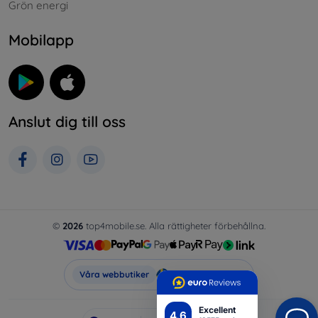
Grön energi
Mobilapp
Anslut dig till oss
©
2026
top4mobile.se. Alla rättigheter förbehållna.
Top4Mobile.se
Våra webbutiker
Excellent
4.6