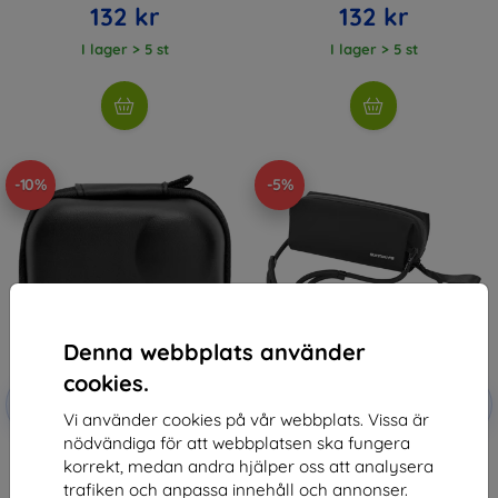
132 kr
132 kr
I lager > 5 st
I lager > 5 st
-10%
-5%
Denna webbplats använder
cookies.
Rabatt
Rabatt
-10%
-5%
med
EXTRA10
med
SMART5
Vi använder cookies på vår webbplats. Vissa är
kupong
kupong
nödvändiga för att webbplatsen ska fungera
PULUZ EVA Mini Case/Case for
Sunnylife bag for OSMO 360/
korrekt, medan andra hjälper oss att analysera
Insta360 GO Ultra (Black)
Insta360 GO Ultra/ OP 3/ sports
camera/ smartphone/ OSMO
114 kr
trafiken och anpassa innehåll och annonser.