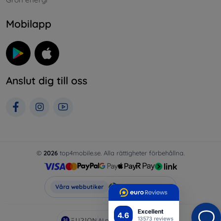
Mobilapp
Anslut dig till oss
©
2026
top4mobile.se. Alla rättigheter förbehållna.
Top4Mobile.se
Våra webbutiker
Excellent
4.6
13573 reviews
AI powered by
Eurion