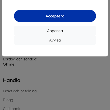
Kontakt
Acceptera
info@top4mobile.eu
Anpassa
Skriv till oss
Avvisa
Måndag till fredag:
På nätet
8:00 - 16:00
Lördag och söndag:
Offline
Handla
Frakt och betalning
Blogg
Cashback