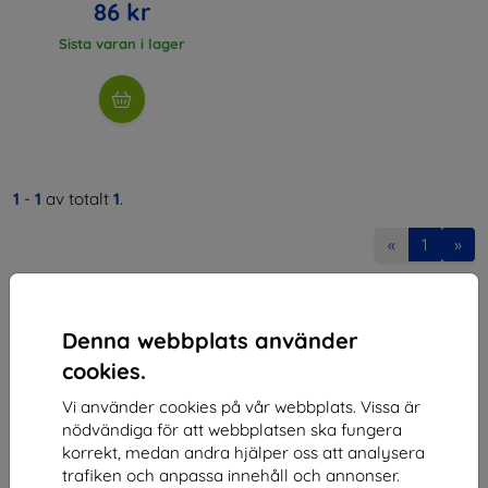
86 kr
Sista varan i lager
1
-
1
av totalt
1
.
«
1
»
Denna webbplats använder
cookies.
Vi använder cookies på vår webbplats. Vissa är
Shield-SK s.r.o.
nödvändiga för att webbplatsen ska fungera
korrekt, medan andra hjälper oss att analysera
Organisationsnummer:
46701494
trafiken och anpassa innehåll och annonser.
Momsregistreringsnummer:
SK2023549671