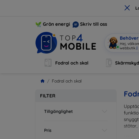
×
L
Grön energi
Skriv till oss
Behöver 
Hej, välk
Fodral och skal
Skärmsky
Fodral och skal
Fodr
FILTER
Upptäc
Tillgänglighet
funktio
snyggt 
stötar,
Pris
Välj bl