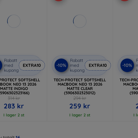
Rabatt
Rabatt
R
%
-10%
-10%
med
EXTRA10
med
EXTRA10
kupong
kupong
PROTECT SOFTSHELL
TECH-PROTECT SOFTSHELL
TECH-PR
BOOK NEO 13 2026
MACBOOK NEO 13 2026
MACBOO
MATTE INDIGO
MATTE CLEAR
MA
(5906302323166)
(5906302323012)
(59
314 kr
294 kr
283 kr
259 kr
I lager 2 st
I lager 2 st
I 
 totalt
16
.