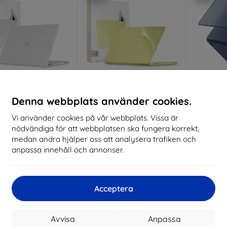
Rabatt
Rabatt
R
Denna webbplats använder cookies.
%
-10%
-10%
med
EXTRA10
med
EXTRA10
kupong
kupong
Vi använder cookies på vår webbplats. Vissa är
nödvändiga för att webbplatsen ska fungera korrekt,
PROTECT SMARTSHELL
TECH-PROTECT SOFTSHELL
SPIGEN 
BOOK NEO 13 2026
MACBOOK NEO 13 2026
NEO 13 2
medan andra hjälper oss att analysera trafiken och
GLITTER CLEAR
MATTE CITRUS
(
anpassa innehåll och annonser.
5906302340002)
(5906302323180)
314 kr
314 kr
283 kr
283 kr
Sista
sta varan i lager
Sista varan i lager
Acceptera
Nyhet
-10%
-10%
Avvisa
Anpassa