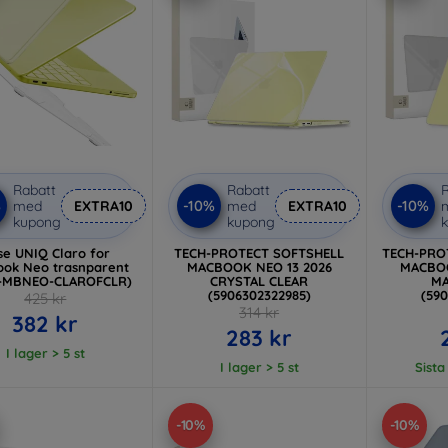
Rabatt
Rabatt
R
%
-10%
-10%
med
EXTRA10
med
EXTRA10
kupong
kupong
se UNIQ Claro for
TECH-PROTECT SOFTSHELL
TECH-PRO
eo trasnparent
MACBOOK NEO 13 2026
MACBOO
-MBNEO-CLAROFCLR)
CRYSTAL CLEAR
MA
(5906302322985)
(59
425 kr
314 kr
382 kr
283 kr
I lager > 5 st
I lager > 5 st
Sista
-10%
-10%