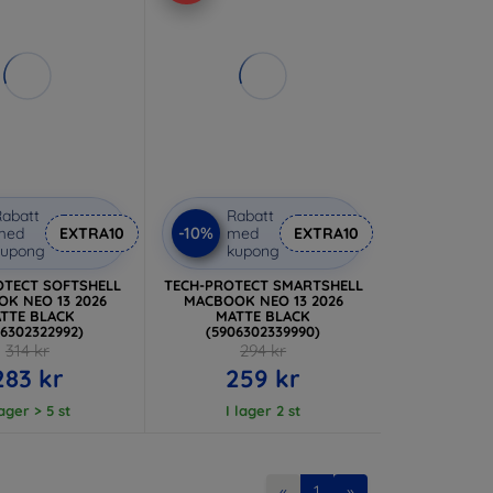
abatt
Rabatt
-10%
med
EXTRA10
med
EXTRA10
kupong
kupong
OTECT SOFTSHELL
TECH-PROTECT SMARTSHELL
K NEO 13 2026
MACBOOK NEO 13 2026
TTE BLACK
MATTE BLACK
06302322992)
(5906302339990)
314 kr
294 kr
283 kr
259 kr
lager > 5 st
I lager 2 st
«
1
»