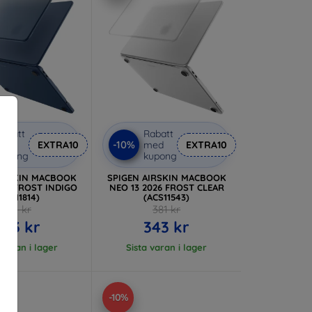
abatt
Rabatt
-10%
med
EXTRA10
med
EXTRA10
kupong
kupong
AIRSKIN MACBOOK
SPIGEN AIRSKIN MACBOOK
026 FROST INDIGO
NEO 13 2026 FROST CLEAR
ACS11814)
(ACS11543)
381 kr
381 kr
343 kr
343 kr
 varan i lager
Sista varan i lager
-10%