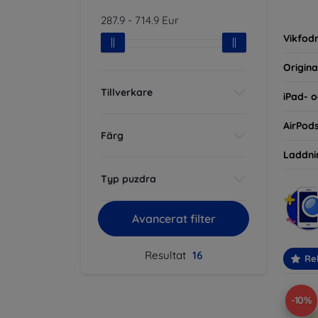
inte ba
287.9
-
714.9
Eur
eller d
Vikfodr
Origina
Tillverkare
iPad- o
AirPod
Färg
Laddni
Typ puzdra
Avancerat filter
Resultat
16
Re
-10%