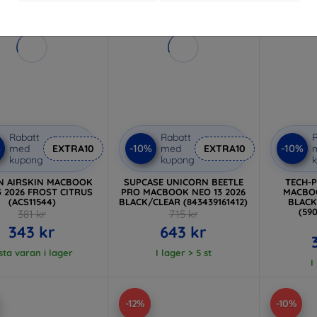
Rabatt
Rabatt
R
%
-10%
-10%
med
EXTRA10
med
EXTRA10
kupong
kupong
N AIRSKIN MACBOOK
SUPCASE UNICORN BEETLE
TECH-
3 2026 FROST CITRUS
PRO MACBOOK NEO 13 2026
MACBOO
(ACS11544)
BLACK/CLEAR (843439161412)
BLACK/M
(59
381 kr
715 kr
343 kr
643 kr
sta varan i lager
I lager > 5 st
I
-12%
-10%