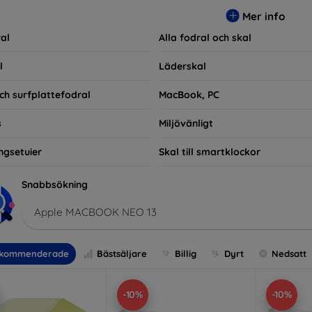
ra praktiska utan också moderiktiga, vilket gör dem till en integ
Mer info
e som bara vill skydda sin investering, vi finns här för dig.
al
Alla fodral och skal
l
Läderskal
ch surfplattefodral
MacBook, PC
s
Miljövänligt
ngsetuier
Skal till smartklockor
Snabbsökning
Apple MACBOOK NEO 13
kommenderade
Bästsäljare
Billig
Dyrt
Nedsatt
-10%
-10%