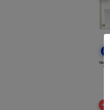
-10
TECH-
MAC
(
Si
-10%