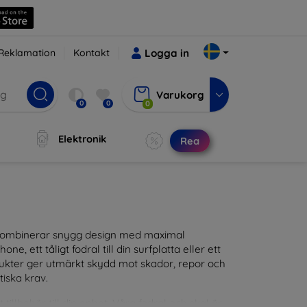
Reklamation
Kontakt
Logga in
Varukorg
0
0
0
Elektronik
Rea
m kombinerar snygg design med maximal
ne, ett tåligt fodral till din surfplatta eller ett
odukter ger utmärkt skydd mot skador, repor och
tiska krav.
tillbehör till din enhet. Våra fodral och skal är