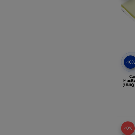
-10
Ca
MacBook N
(UNIQ
-10%