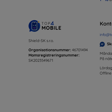
Kont
info@t
Shield-SK s.r.o.
Skr
Organisationsnummer:
46701494
Måndag 
Momsregistreringsnummer:
På nät
SK2023549671
Lördag
Offline