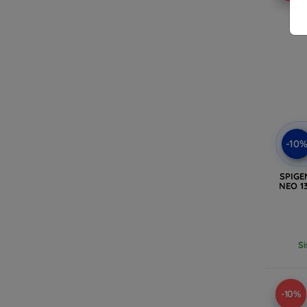
-10
SPIGE
NEO 1
Si
-10%