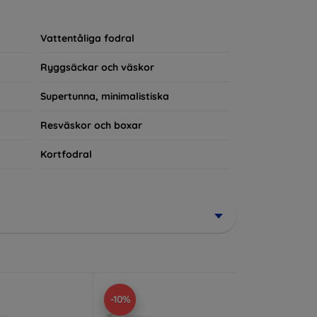
rerad del av din vardagsoutfit. För teknikälskare
Vattentåliga fodral
Ryggsäckar och väskor
Supertunna, minimalistiska
Resväskor och boxar
Kortfodral
-10%