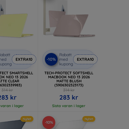
abatt
Rabatt
-10%
med
EXTRA10
med
EXTRA10
kupong
kupong
TECT SMARTSHELL
TECH-PROTECT SOFTSHELL
K NEO 13 2026
MACBOOK NEO 13 2026
TTE CLEAR
MATTE BLUSH
06302339983)
(5906302323173)
314 kr
314 kr
283 kr
283 kr
 varan i lager
Sista varan i lager
Nyhet
Nyhet
-10%