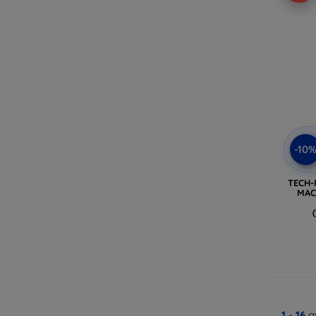
-10
TECH-
MAC
1
-
16
av