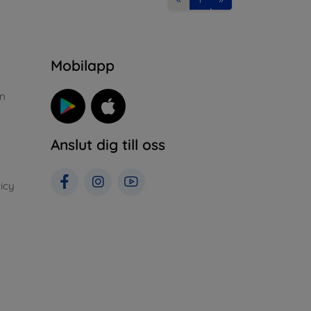
n
Mobilapp
n
Anslut dig till oss
icy