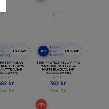
abatt
Rabatt
-10%
med
EXTRA10
med
EXTRA10
kupong
kupong
PROTECT VELAR
TECH-PROTECT KEVLAR PRO
K NEO 13 2026
MACBOOK NEO 13 2026
ATTE CLEAR
MATTE BLACK/CLEAR
06302323319)
(5906302323326)
425 kr
425 kr
382 kr
382 kr
 lager 2 st
I lager 2 st
-12%