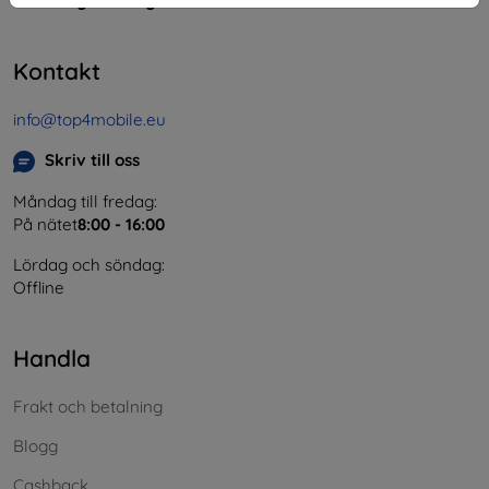
Momsregistreringsnummer:
SK2023549671
Kontakt
info@top4mobile.eu
Skriv till oss
Måndag till fredag:
På nätet
8:00 - 16:00
Lördag och söndag:
Offline
Handla
Frakt och betalning
Blogg
Cashback