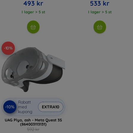
493 kr
533 kr
I lager > 5 st
I lager > 5 st
-10%
Rabatt
-10%
med
EXTRA10
kupong
UAG Plyo, ash - Meta Quest 3S
(864003113131)
592 kr