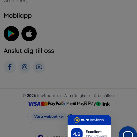
Grön energi
Mobilapp
Anslut dig till oss
©
2026
top4mobile.se. Alla rättigheter förbehållna.
Top4Mobile.se
Våra webbutiker
Excellent
4.6
13575 reviews