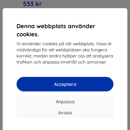
533 kr
I lager > 5 st
Denna webbplats använder
cookies.
Vi använder cookies på vår webbplats. Vissa är
nödvändiga för att webbplatsen ska fungera
1
-
3
av totalt
3
.
korrekt, medan andra hjälper oss att analysera
trafiken och anpassa innehåll och annonser.
«
1
»
Acceptera
Anpassa
Avvisa
Shield-SK s.r.o.
Organisationsnummer:
46701494