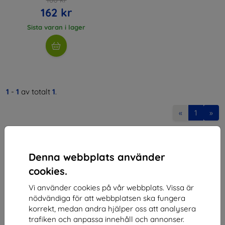
162 kr
Sista varan i lager
1
-
1
av totalt
1
.
«
1
»
Denna webbplats använder
cookies.
Vi använder cookies på vår webbplats. Vissa är
Shield-SK s.r.o.
nödvändiga för att webbplatsen ska fungera
korrekt, medan andra hjälper oss att analysera
Organisationsnummer:
46701494
trafiken och anpassa innehåll och annonser.
Momsregistreringsnummer:
SK2023549671