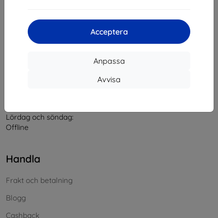
Kontakt
Acceptera
info@top4mobile.eu
Anpassa
Skriv till oss
Avvisa
Måndag till fredag:
På nätet
8:00 - 16:00
Lördag och söndag:
Offline
Handla
Frakt och betalning
Blogg
Cashback