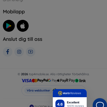
Mobilapp
Anslut dig till oss
©
2026
top4mobile.se. Alla rättigheter förbehållna.
Top4Mobile.se
Våra webbutiker
Excellent
4.6
13574 reviews
AI powered by
Eurion