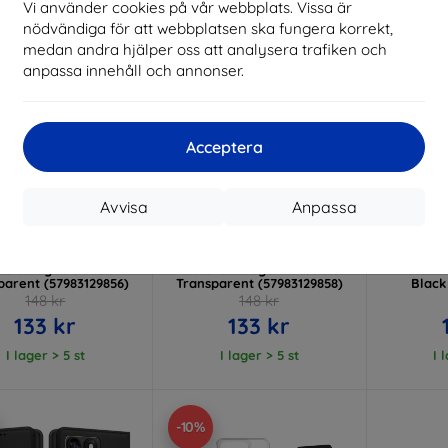
Vi använder cookies på vår webbplats. Vissa är
nödvändiga för att webbplatsen ska fungera korrekt,
medan andra hjälper oss att analysera trafiken och
anpassa innehåll och annonser.
Acceptera
Rabatt
Rabatt
R
Avvisa
Anpassa
%
-10%
-10%
med
EXTRA10
med
EXTRA10
kupong
kupong
ical TPU Cover for
Tactical TPU Plyo Cover for
Tactica
rola Edge 70 Fusion
Motorola Edge 70 Fusion
Motorol
parent (57983129856)
Transparent (57983129858)
Black
148 kr
148 kr
133 kr
133 kr
I lager > 5 st
I lager > 5 st
I 
-10%