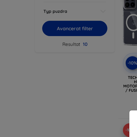
Typ puzdra
Avancerat filter
Resultat
10
-10
TEC
H
MOTOR
/ FUS
Si
-10%