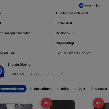
ra praktiska utan också moderiktiga, vilket gör dem till en integ
Mer info
e som bara vill skydda sin investering, vi finns här för dig.
al
Alla fodral och skal
l
Läderskal
ch surfplattefodral
MacBook, PC
s
Miljövänligt
ngsetuier
Skal till smartklockor
Snabbsökning
MOTOROLA EDGE 70 FUSION
kommenderade
Bästsäljare
Billig
Dyrt
Nedsatt
-10%
-10%