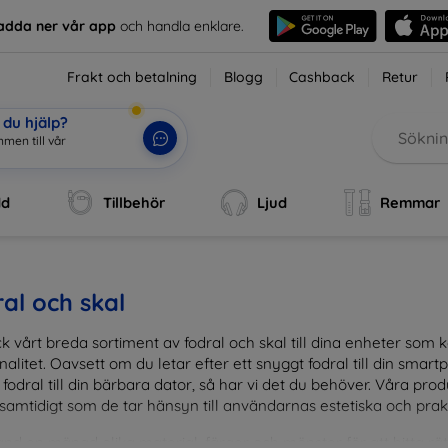
adda ner vår app
och handla enklare.
Frakt och betalning
Blogg
Cashback
Retur
du hjälp?
ommen
|
dd
Tillbehör
Ljud
Remmar
al och skal
k vårt breda sortiment av fodral och skal till dina enheter so
nalitet. Oavsett om du letar efter ett snyggt fodral till din smartpho
fodral till din bärbara dator, så har vi det du behöver. Våra pr
 samtidigt som de tar hänsyn till användarnas estetiska och prak
and en mängd olika material, färger och mönster för att hitta rätt 