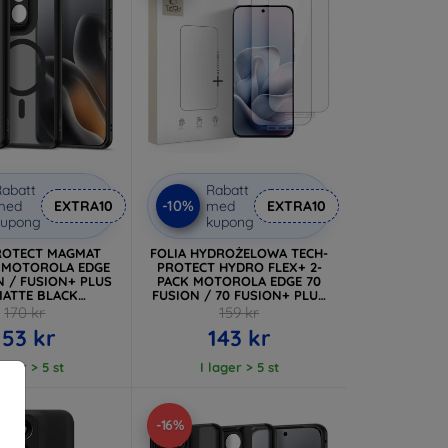
abatt
Rabatt
-10%
med
EXTRA10
med
EXTRA10
kupong
kupong
ROTECT MAGMAT
FOLIA HYDROŻELOWA TECH-
 MOTOROLA EDGE
PROTECT HYDRO FLEX+ 2-
N / FUSION+ PLUS
PACK MOTOROLA EDGE 70
MATTE BLACK
FUSION / 70 FUSION+ PLUS
06302323579)
5G CLEAR (5906302340118)
170 kr
159 kr
153 kr
143 kr
lager > 5 st
I lager > 5 st
-16%