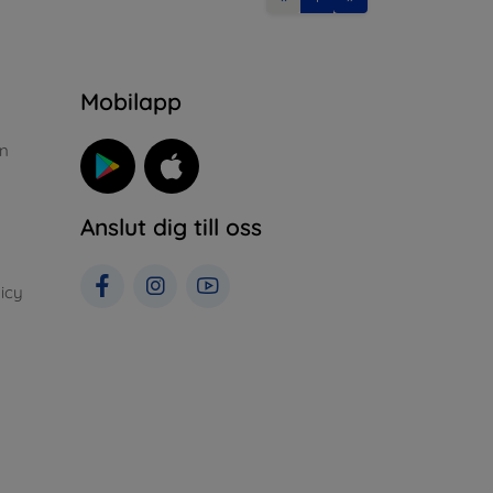
n
Mobilapp
n
Anslut dig till oss
icy