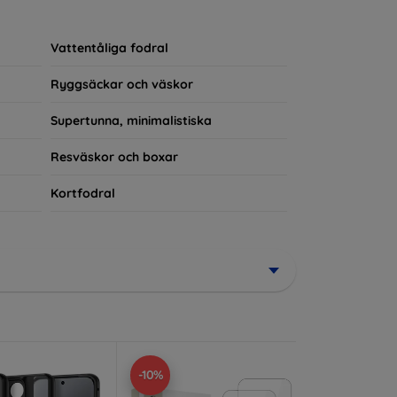
rerad del av din vardagsoutfit. För teknikälskare
Vattentåliga fodral
Ryggsäckar och väskor
Supertunna, minimalistiska
Resväskor och boxar
Kortfodral
-10%