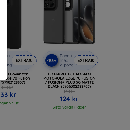
abatt
Rabatt
-10%
med
EXTRA10
med
EXTRA10
kupong
kupong
l TPU Cover for
TECH-PROTECT MAGMAT
a Edge 70 Fusion
MOTOROLA EDGE 70 FUSION
 (57983129857)
/ FUSION+ PLUS 5G MATTE
BLACK (5906302322763)
148 kr
148 kr
133 kr
124 kr
lager > 5 st
Sista varan i lager