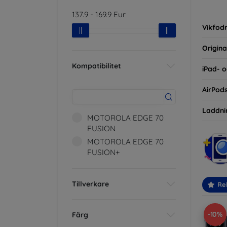
inte ba
137.9
-
169.9
Eur
eller d
Vikfodr
Origina
Kompatibilitet
iPad- o
AirPod
Laddni
MOTOROLA EDGE 70
FUSION
MOTOROLA EDGE 70
FUSION+
Tillverkare
Re
-10%
Färg