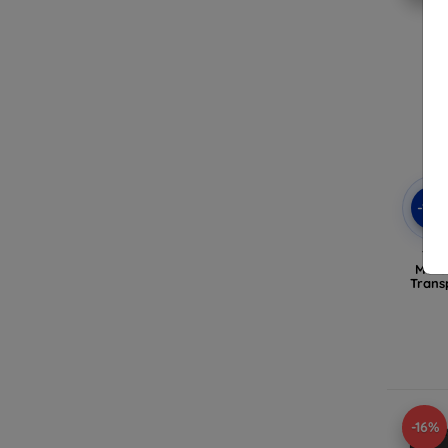
-10
Tact
Moto
Trans
-16%