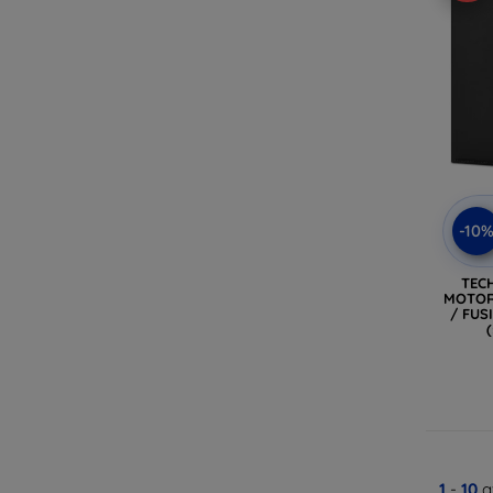
-10
TEC
MOTOR
/ FUS
1
-
10
a