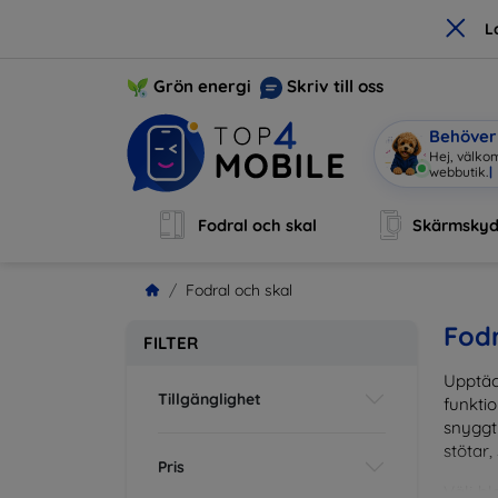
×
L
Grön energi
Skriv till oss
Behöver 
Hej, välk
Fodral och skal
Skärmsky
Fodral och skal
Fodr
FILTER
Upptäc
Tillgänglighet
funktio
snyggt 
stötar,
Pris
Välj bl