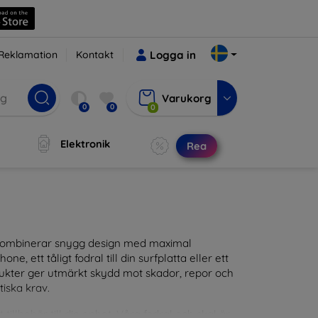
Reklamation
Kontakt
Logga in
Varukorg
0
0
0
Elektronik
Rea
m kombinerar snygg design med maximal
ne, ett tåligt fodral till din surfplatta eller ett
odukter ger utmärkt skydd mot skador, repor och
tiska krav.
tillbehör till din enhet. Våra fodral och skal är