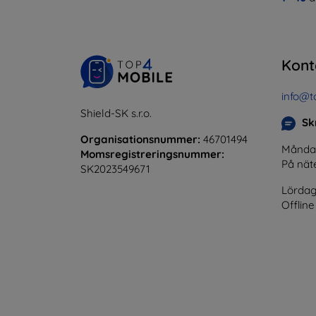
Kont
info@t
Shield-SK s.r.o.
Skr
Organisationsnummer:
46701494
Måndag 
Momsregistreringsnummer:
På nät
SK2023549671
Lördag
Offline