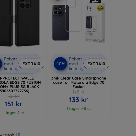
Rabatt
Rabatt
%
-10%
med
EXTRA10
med
EXTRA10
kupong
kupong
H-PROTECT WALLET
3mk Clear Case Smartphone
OLA EDGE 70 FUSION
case for Motorola Edge 70
ION+ PLUS 5G BLACK
Fusion
(5906302322756)
148 kr
181 kr
133 kr
151 kr
I lager > 5 st
I lager 2 st
v totalt
10
.