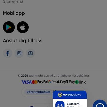
Grön energi
Mobilapp
Anslut dig till oss
©
2026
top4mobile.se. Alla rättigheter förbehållna.
Top4Mobile.se
Våra webbutiker
Excellent
4.6