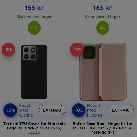
153 kr
163 kr
Sista varan i lager
Sista varan i lager
-10%
-10%
Rabatt
Rabatt
-10%
-10%
med
EXTRA10
med
EXTRA10
kupong
kupong
Tactical TPU Cover for Motorola
Beline Case Book Magnetic for
Edge 70 Black (57983129755)
MOTO EDGE 70 5G / X70 air 5G
rose-gold ()
147 kr