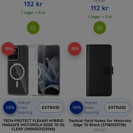
125 kr
132 kr
112 kr
I lager > 5 st
I lager > 5 st
-10%
-10%
Rabatt
Rabatt
-10%
-10%
med
EXTRA10
med
EXTRA10
kupong
kupong
TECH-PROTECT FLEXAIR HYBRID
Tactical Field Notes for Motorola
MAGSAFE MOTOROLA EDGE 70 5G
Edge 70 Black (57983129758)
CLEAR (5906302323548)
159 kr