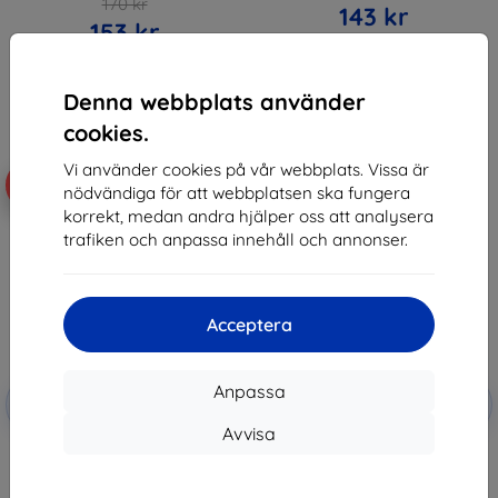
170 kr
143 kr
153 kr
I lager > 5 st
I lager 2 st
Denna webbplats använder
cookies.
Vi använder cookies på vår webbplats. Vissa är
-10%
-10%
nödvändiga för att webbplatsen ska fungera
korrekt, medan andra hjälper oss att analysera
trafiken och anpassa innehåll och annonser.
Acceptera
Rabatt
Rabatt
Anpassa
-10%
-10%
med
EXTRA10
med
EXTRA10
kupong
kupong
Avvisa
Tactical TPU Plyo Cover for
3MK Clear Case for Motorola
Motorola Edge 70 Transparent
Edge 70
(57983129757)
147 kr