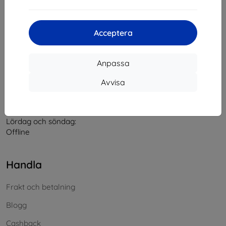
Kontakt
Acceptera
info@top4mobile.eu
Anpassa
Skriv till oss
Avvisa
Måndag till fredag:
På nätet
8:00 - 16:00
Lördag och söndag:
Offline
Handla
Frakt och betalning
Blogg
Cashback