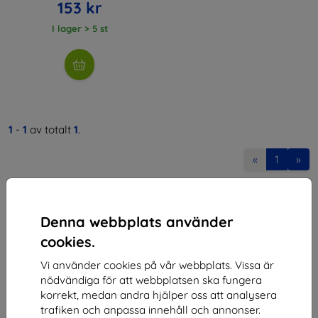
153 kr
I lager > 5 st
1
-
1
av totalt
1
.
«
1
»
Denna webbplats använder
cookies.
Vi använder cookies på vår webbplats. Vissa är
Shield-SK s.r.o.
nödvändiga för att webbplatsen ska fungera
korrekt, medan andra hjälper oss att analysera
Organisationsnummer:
46701494
trafiken och anpassa innehåll och annonser.
Momsregistreringsnummer:
SK2023549671