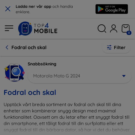
×
Ladda ner vår app
och handla
enklare.
0
Fodral och skal
Filter
Snabbsökning
Motorola Moto G 2024
Fodral och skal
Upptäck vårt breda sortiment av fodral och skal till dina
enheter som kombinerar snygg design med maximal
funktionalitet. Oavsett om du letar efter ett snyggt fodral till
din smartphone, ett tåligt fodral till din surfplatta eller ett
snyggt fodral till din bärbara dator, så har vi det du behöver.