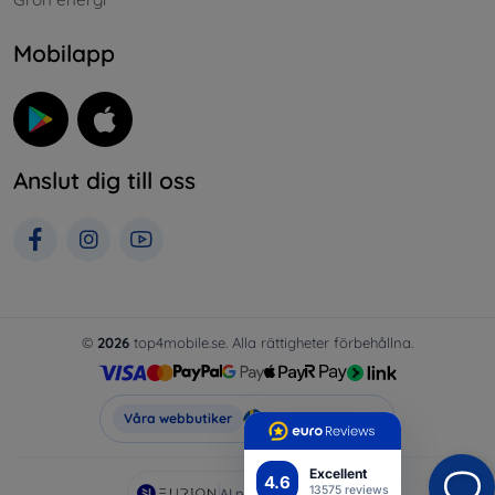
Mobilapp
Anslut dig till oss
©
2026
top4mobile.se. Alla rättigheter förbehållna.
Top4Mobile.se
Våra webbutiker
Excellent
4.6
13575 reviews
AI powered by
Eurion