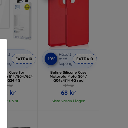
abatt
Rabatt
-10%
med
EXTRA10
med
EXTRA10
kupong
kupong
lear Case for
Beline Silicone Case
Moto E14/G04/G24
Motorola Moto G04/
wer/G24 4G
G04s/E14 4G red
147 kr
114 kr
132 kr
68 kr
lager > 5 st
Sista varan i lager