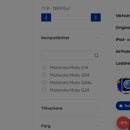
inte ba
71.9
-
169.9
Eur
eller d
Vikfodr
Origina
Kompatibilitet
iPad- o
AirPod
Laddni
Motorola Moto E14
Motorola Moto G04
Motorola Moto G04s
Motorola Moto G24
Re
Tillverkare
-10%
Färg