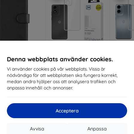
Rabatt
Rabatt
R
Denna webbplats använder cookies.
%
-10%
-10%
med
EXTRA10
med
EXTRA10
kupong
kupong
Vi använder cookies på vår webbplats. Vissa är
nödvändiga för att webbplatsen ska fungera korrekt,
ical Field Notes till
3mk Clear Case Smartphone
3MK C
torola G04 Svart
case for Motorola Moto
Motorola 
medan andra hjälper oss att analysera trafiken och
(57983118878)
E14/G04/G04S
Po
anpassa innehåll och annonser.
136 kr
147 kr
122 kr
132 kr
I lager 2 st
I lager 5 st
I 
Acceptera
-10%
-10%
Avvisa
Anpassa