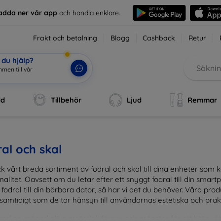
adda ner vår app
och handla enklare.
Frakt och betalning
Blogg
Cashback
Retur
du hjälp?
men till vår
dd
Tillbehör
Ljud
Remmar
al och skal
k vårt breda sortiment av fodral och skal till dina enheter so
nalitet. Oavsett om du letar efter ett snyggt fodral till din smartpho
fodral till din bärbara dator, så har vi det du behöver. Våra pr
 samtidigt som de tar hänsyn till användarnas estetiska och prak
and en mängd olika material, färger och mönster för att hitta rätt 