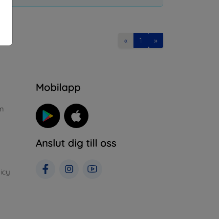
«
1
»
n
Mobilapp
n
Anslut dig till oss
icy