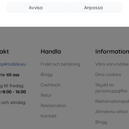
Avvisa
Anpassa
 totalt
0
.
akt
Handla
Informatio
op4mobile.eu
Frakt och betalning
Våra varumärke
Blogg
Dina cookies
iv till oss
Cashback
Skydd av
till fredag:
personuppgifter
et
8:00 - 16:00
Retur
Reklamationspol
 och söndag:
Reklamation
Allmänna villkor
Kontakt
Blogg