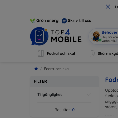
×
L
Grön energi
Skriv till oss
Behöver 
Hej, välkom
webbutik.
|
Fodral och skal
Skärmsky
Fodral och skal
Fodr
FILTER
Upptäc
Tillgänglighet
funktio
snyggt 
stötar,
Resultat
0
Välj bl