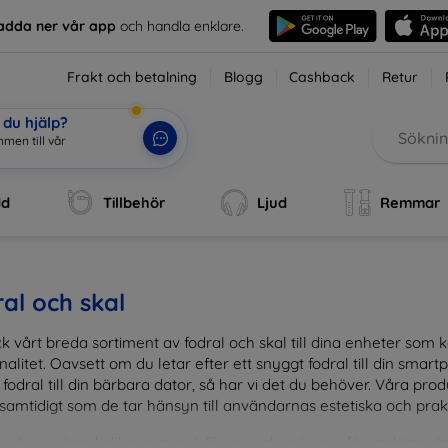
adda ner vår app
och handla enklare.
Frakt och betalning
Blogg
Cashback
Retur
du hjälp?
men till vår
dd
Tillbehör
Ljud
Remmar
al och skal
k vårt breda sortiment av fodral och skal till dina enheter so
nalitet. Oavsett om du letar efter ett snyggt fodral till din smartpho
fodral till din bärbara dator, så har vi det du behöver. Våra pr
 samtidigt som de tar hänsyn till användarnas estetiska och prak
and en mängd olika material, färger och mönster för att hitta rätt 