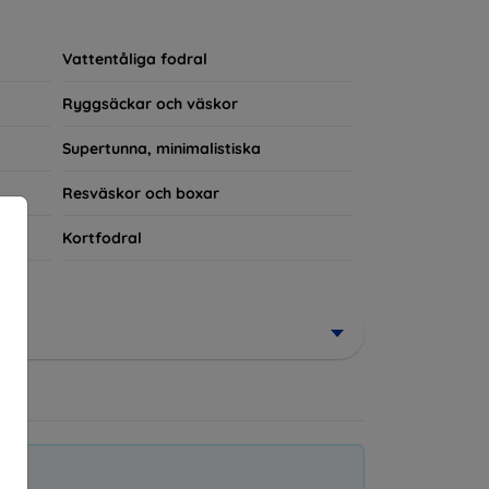
rerad del av din vardagsoutfit. För teknikälskare
Vattentåliga fodral
Ryggsäckar och väskor
Supertunna, minimalistiska
Resväskor och boxar
Kortfodral