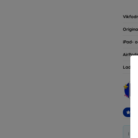
inte ba
eller d
Vikfodr
Origina
iPad- o
AirPod
Laddni
Re
I di