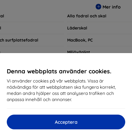
ra praktiska utan också moderiktiga, vilket gör dem till en integ
Mer info
e som bara vill skydda sin investering, vi finns här för dig.
al
Alla fodral och skal
l
Läderskal
ch surfplattefodral
MacBook, PC
s
Miljövänligt
ngsetuier
Skal till smartklockor
Denna webbplats använder cookies.
Snabbsökning
Vi använder cookies på vår webbplats. Vissa är
nödvändiga för att webbplatsen ska fungera korrekt,
Motorola Moto G60
medan andra hjälper oss att analysera trafiken och
anpassa innehåll och annonser.
kommenderade
Bästsäljare
Billig
Dyrt
Nedsatt
Acceptera
d not find any active products.