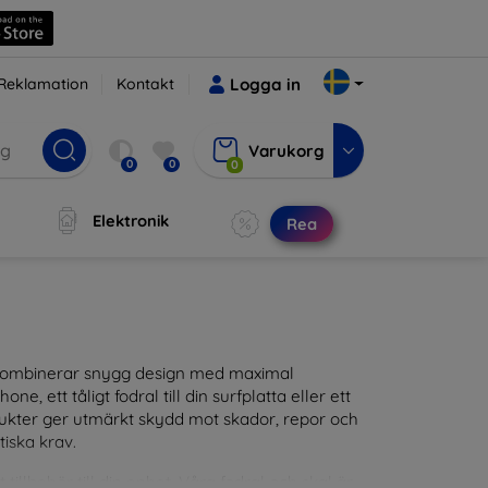
Reklamation
Kontakt
Logga in
Varukorg
0
0
0
Elektronik
Rea
m kombinerar snygg design med maximal
ne, ett tåligt fodral till din surfplatta eller ett
odukter ger utmärkt skydd mot skador, repor och
tiska krav.
tillbehör till din enhet. Våra fodral och skal är