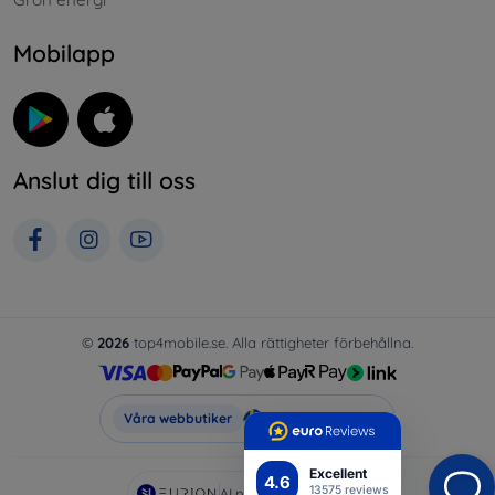
Mobilapp
Anslut dig till oss
©
2026
top4mobile.se. Alla rättigheter förbehållna.
Top4Mobile.se
Våra webbutiker
Excellent
4.6
13575 reviews
AI powered by
Eurion