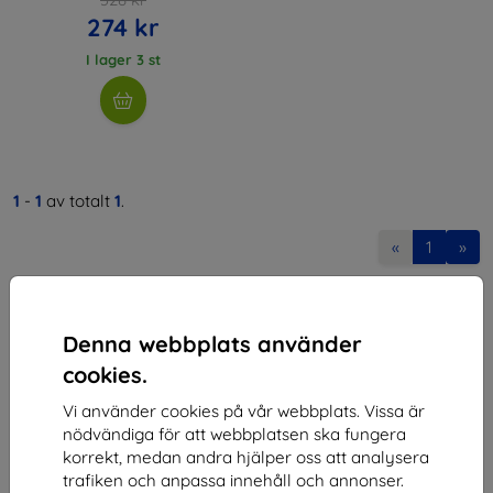
274 kr
I lager 3 st
1
-
1
av totalt
1
.
«
1
»
Denna webbplats använder
cookies.
Vi använder cookies på vår webbplats. Vissa är
Shield-SK s.r.o.
nödvändiga för att webbplatsen ska fungera
korrekt, medan andra hjälper oss att analysera
Organisationsnummer:
46701494
trafiken och anpassa innehåll och annonser.
Momsregistreringsnummer:
SK2023549671