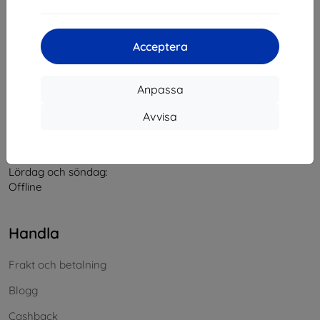
Kontakt
Acceptera
info@top4mobile.eu
Anpassa
Skriv till oss
Avvisa
Måndag till fredag:
På nätet
8:00 - 16:00
Lördag och söndag:
Offline
Handla
Frakt och betalning
Blogg
Cashback