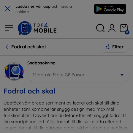
×
Ladda ner vår app
och handla
enklare.
0
Fodral och skal
Filter
Snabbsökning
Motorola Moto G8 Power
Fodral och skal
Upptäck vårt breda sortiment av fodral och skal till dina
enheter som kombinerar snygg design med maximal
funktionalitet. Oavsett om du letar efter ett snyggt fodral till
din smartphone, ett tåligt fodral till din surfplatta eller ett
snyggt fodral till din bärbara dator, så har vi det du behöver.