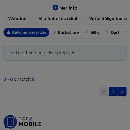
Våra produkter ger utmärkt skydd mot skador, repor och
stötar, samtidigt som de tar hänsyn till användarnas
Mer info
estetiska och praktiska krav.
Vikfodral
Alla fodral och skal
Vattentåliga fodral
Välj bland en mängd olika material, färger och mönster för
att hitta rätt tillbehör till din enhet. Våra fodral och skal är
Rekommenderade
Bästsäljare
Billig
Dyrt
inte bara praktiska utan också moderiktiga, vilket gör dem
till en integrerad del av din vardagsoutfit. För teknikälskare
eller de som bara vill skydda sin investering, vi finns här för
I did not find any active products.
dig.
0
-
0
av totalt
0
.
«
1
»