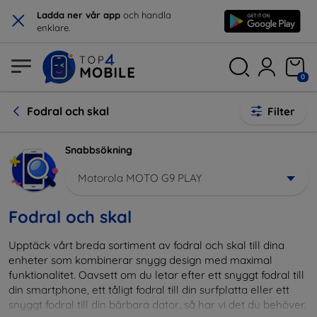
×
Ladda ner vår app
och handla
enklare.
0
Fodral och skal
Filter
Snabbsökning
Motorola MOTO G9 PLAY
Fodral och skal
Upptäck vårt breda sortiment av fodral och skal till dina
enheter som kombinerar snygg design med maximal
funktionalitet. Oavsett om du letar efter ett snyggt fodral till
din smartphone, ett tåligt fodral till din surfplatta eller ett
snyggt fodral till din bärbara dator, så har vi det du behöver.