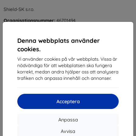
Shield-SK s.r.o.
Organisationsnummer:
46701494
Momsregistreringsnummer:
SK2023549671
Denna webbplats använder
Kontakt
cookies.
Vi använder cookies på vår webbplats. Vissa är
info@top4mobile.eu
nödvändiga för att webbplatsen ska fungera
Skriv till oss
korrekt, medan andra hjälper oss att analysera
trafiken och anpassa innehåll och annonser.
Måndag till fredag:
På nätet
8:00 - 16:00
Lördag och söndag:
Acceptera
Offline
Anpassa
Handla
Avvisa