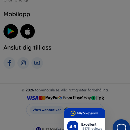
Mobilapp
Anslut dig till oss
©
2026
top4mobile.se. Alla rättigheter förbehållna.
Top4Mobile.se
Våra webbutiker
Excellent
4.6
13575 reviews
AI powered by
Eurion