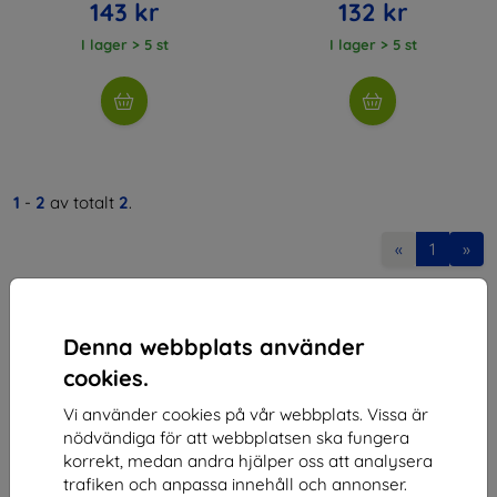
143 kr
132 kr
I lager > 5 st
I lager > 5 st
1
-
2
av totalt
2
.
«
1
»
Denna webbplats använder
cookies.
Vi använder cookies på vår webbplats. Vissa är
Shield-SK s.r.o.
nödvändiga för att webbplatsen ska fungera
korrekt, medan andra hjälper oss att analysera
Organisationsnummer:
46701494
trafiken och anpassa innehåll och annonser.
Momsregistreringsnummer:
SK2023549671