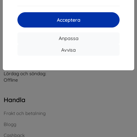
Kontakt
Acceptera
info@top4mobile.eu
Anpassa
Skriv till oss
Avvisa
Måndag till fredag:
På nätet
8:00 - 16:00
Lördag och söndag:
Offline
Handla
Frakt och betalning
Blogg
Cashback