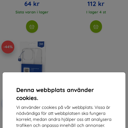
64 kr
112 kr
Sista varan i lager
I lager 4 st
-44%
Denna webbplats använder
cookies.
Rabatt
-10%
med
EXTRA10
Vi använder cookies på vår webbplats. Vissa är
kupong
nödvändiga för att webbplatsen ska fungera
3MK Clear Case Oppo A16/A16s
korrekt, medan andra hjälper oss att analysera
150 kr
trafiken och anpassa innehåll och annonser.