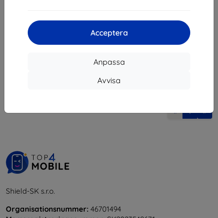
85 kr
Sista varan i lager
Acceptera
Anpassa
Avvisa
1
-
5
av totalt
5
.
«
1
»
Shield-SK s.r.o.
Organisationsnummer:
46701494