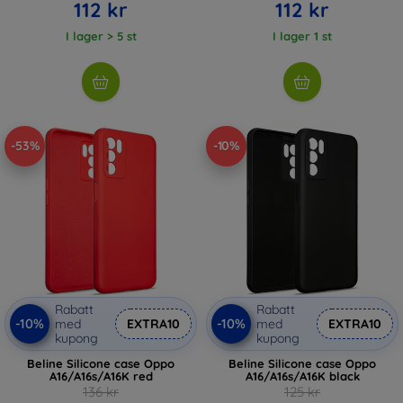
112 kr
112 kr
I lager > 5 st
I lager 1 st
-53%
-10%
Rabatt
Rabatt
-10%
-10%
med
EXTRA10
med
EXTRA10
kupong
kupong
Beline Silicone case Oppo
Beline Silicone case Oppo
A16/A16s/A16K red
A16/A16s/A16K black
136 kr
125 kr