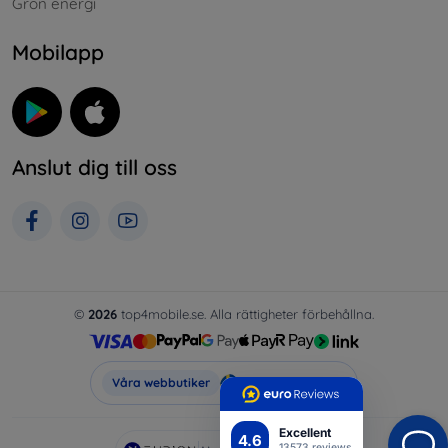
Grön energi
Mobilapp
Anslut dig till oss
©
2026
top4mobile.se. Alla rättigheter förbehållna.
Top4Mobile.se
Våra webbutiker
Excellent
4.6
13573 reviews