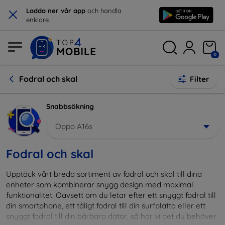
×
Ladda ner vår app
och handla
enklare.
0
Fodral och skal
Filter
Snabbsökning
Oppo A16s
Fodral och skal
Upptäck vårt breda sortiment av fodral och skal till dina
enheter som kombinerar snygg design med maximal
funktionalitet. Oavsett om du letar efter ett snyggt fodral till
din smartphone, ett tåligt fodral till din surfplatta eller ett
snyggt fodral till din bärbara dator, så har vi det du behöver.