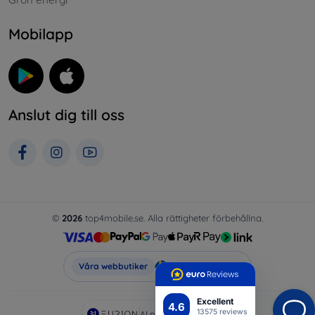
Mobilapp
Anslut dig till oss
©
2026
top4mobile.se. Alla rättigheter förbehållna.
Top4Mobile.se
Våra webbutiker
Excellent
4.6
13575 reviews
AI powered by
Eurion