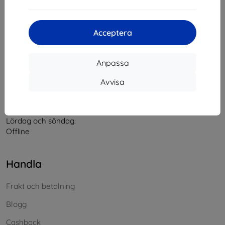
Kontakt
Acceptera
info@top4mobile.eu
Anpassa
Skriv till oss
Avvisa
Måndag till fredag:
På nätet
8:00 - 16:00
Lördag och söndag:
Offline
Handla
Frakt och betalning
Blogg
Cashback