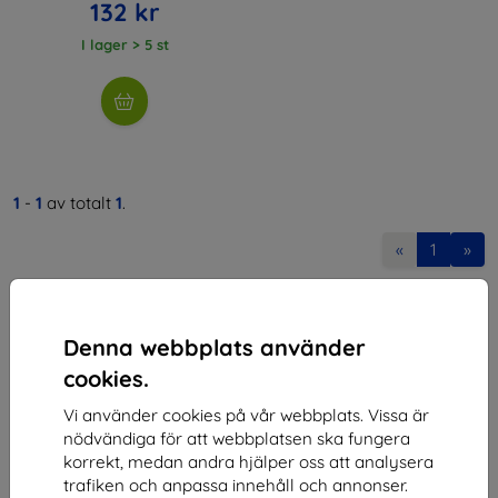
132 kr
I lager > 5 st
1
-
1
av totalt
1
.
«
1
»
Denna webbplats använder
cookies.
Vi använder cookies på vår webbplats. Vissa är
Shield-SK s.r.o.
nödvändiga för att webbplatsen ska fungera
korrekt, medan andra hjälper oss att analysera
Organisationsnummer:
46701494
trafiken och anpassa innehåll och annonser.
Momsregistreringsnummer:
SK2023549671