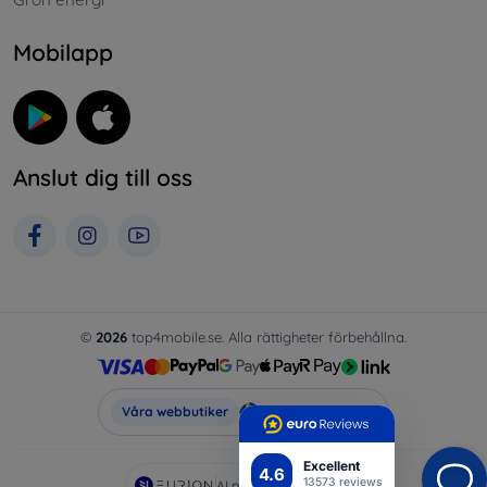
Mobilapp
Anslut dig till oss
©
2026
top4mobile.se. Alla rättigheter förbehållna.
Top4Mobile.se
Våra webbutiker
Excellent
4.6
13573 reviews
AI powered by
Eurion