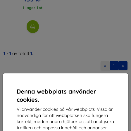
I lager 1 st
1
-
1
av totalt
1
.
«
1
»
Denna webbplats använder
cookies.
Vi använder cookies på vår webbplats. Vissa är
Shield-SK s.r.o.
nödvändiga för att webbplatsen ska fungera
korrekt, medan andra hjälper oss att analysera
Organisationsnummer:
46701494
trafiken och anpassa innehåll och annonser.
Momsregistreringsnummer:
SK2023549671