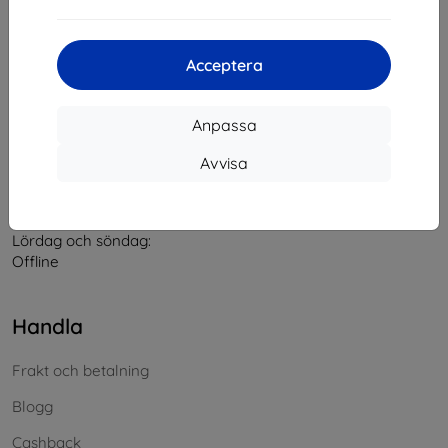
Kontakt
Acceptera
info@top4mobile.eu
Anpassa
Skriv till oss
Avvisa
Måndag till fredag:
På nätet
8:00 - 16:00
Lördag och söndag:
Offline
Handla
Frakt och betalning
Blogg
Cashback