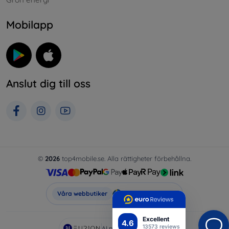
Mobilapp
Anslut dig till oss
©
2026
top4mobile.se. Alla rättigheter förbehållna.
Top4Mobile.se
Våra webbutiker
Excellent
4.6
13573 reviews
AI powered by
Eurion