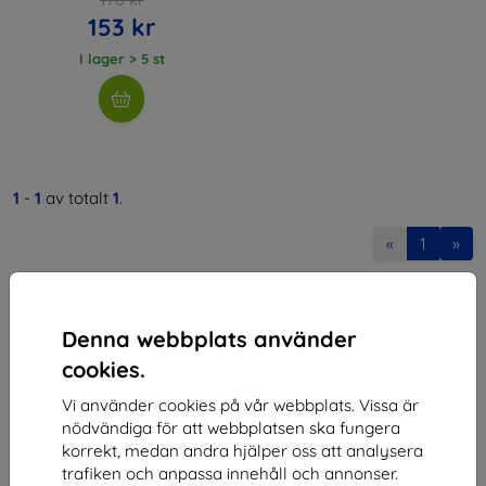
153 kr
I lager > 5 st
1
-
1
av totalt
1
.
«
1
»
Denna webbplats använder
cookies.
Vi använder cookies på vår webbplats. Vissa är
Shield-SK s.r.o.
nödvändiga för att webbplatsen ska fungera
korrekt, medan andra hjälper oss att analysera
Organisationsnummer:
46701494
trafiken och anpassa innehåll och annonser.
Momsregistreringsnummer:
SK2023549671