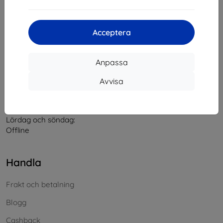
Kontakt
Acceptera
info@top4mobile.eu
Anpassa
Skriv till oss
Avvisa
Måndag till fredag:
På nätet
8:00 - 16:00
Lördag och söndag:
Offline
Handla
Frakt och betalning
Blogg
Cashback