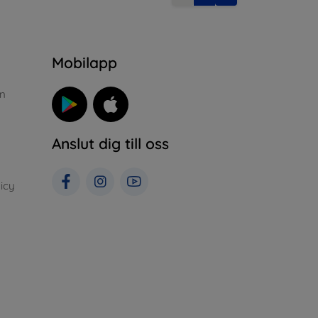
n
Mobilapp
n
Anslut dig till oss
icy