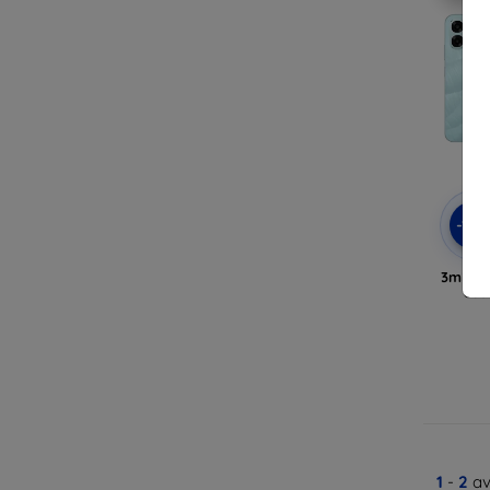
-10
3mk Cl
cas
1
-
2
av