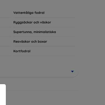
rerad del av din vardagsoutfit. För teknikälskare
Vattentåliga fodral
Ryggsäckar och väskor
Supertunna, minimalistiska
Resväskor och boxar
Kortfodral