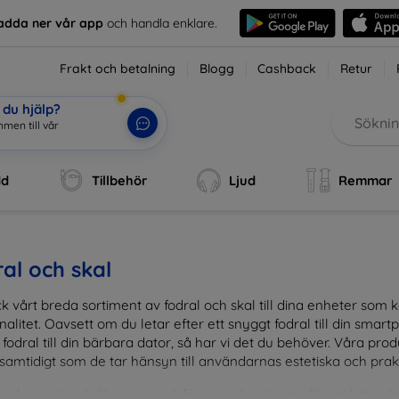
adda ner vår app
och handla enklare.
Frakt och betalning
Blogg
Cashback
Retur
du hjälp?
men till vår
dd
Tillbehör
Ljud
Remmar
al och skal
k vårt breda sortiment av fodral och skal till dina enheter so
nalitet. Oavsett om du letar efter ett snyggt fodral till din smartpho
fodral till din bärbara dator, så har vi det du behöver. Våra pr
 samtidigt som de tar hänsyn till användarnas estetiska och prak
and en mängd olika material, färger och mönster för att hitta rätt 