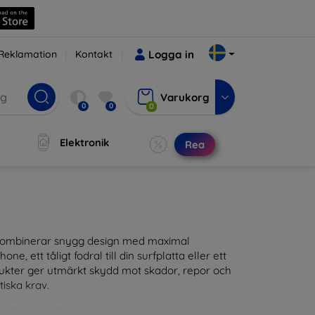
Reklamation
Kontakt
Logga in
Varukorg
0
0
0
Elektronik
Rea
m kombinerar snygg design med maximal
ne, ett tåligt fodral till din surfplatta eller ett
odukter ger utmärkt skydd mot skador, repor och
tiska krav.
tillbehör till din enhet. Våra fodral och skal är