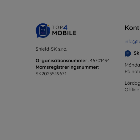
Kont
info@t
Shield-SK s.r.o.
Skr
Organisationsnummer:
46701494
Måndag 
Momsregistreringsnummer:
På nät
SK2023549671
Lördag
Offline