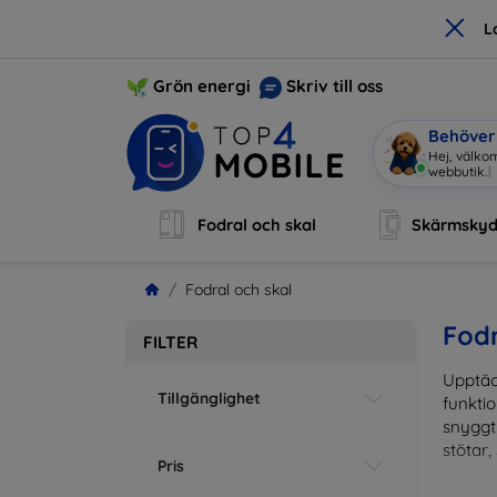
×
L
Grön energi
Skriv till oss
Behöver 
Hej, välkom
webbutik.
|
Fodral och skal
Skärmsky
Fodral och skal
Fodr
FILTER
Upptäc
Tillgänglighet
funktio
snyggt 
stötar,
Pris
Välj bl