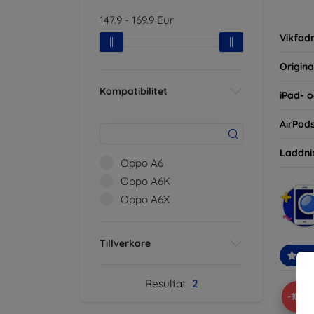
inte ba
147.9
-
169.9
Eur
eller d
Vikfodr
Origina
Kompatibilitet
iPad- o
AirPod
Laddni
Oppo A6
Oppo A6K
Oppo A6X
Tillverkare
Re
Resultat
2
-10%