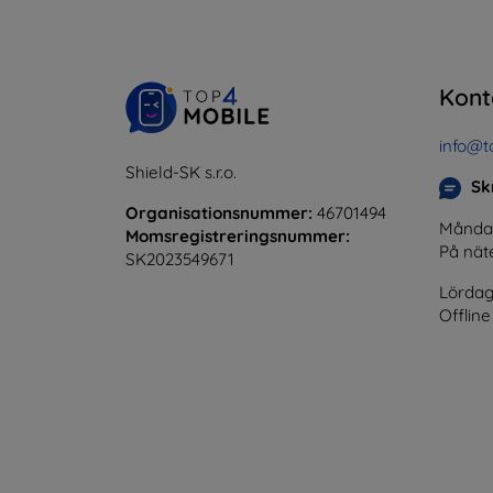
Kont
info@t
Shield-SK s.r.o.
Skr
Organisationsnummer:
46701494
Måndag 
Momsregistreringsnummer:
På nät
SK2023549671
Lördag
Offline