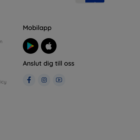
n
Mobilapp
n
Anslut dig till oss
icy