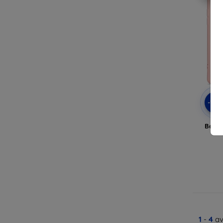
-10
Belin
R
1
-
4
av