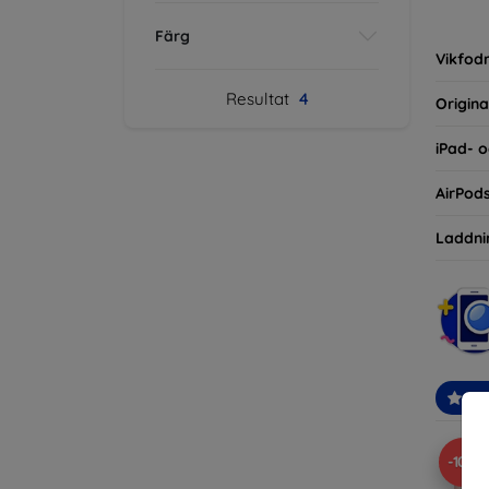
inte ba
Färg
eller d
Vikfodr
Resultat
4
Origina
iPad- o
AirPod
Laddni
Re
-10%