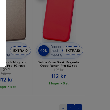
abatt
Rabatt
-10%
med
EXTRA10
med
EXTRA10
kupong
kupong
ase Book Magnetic
Beline Case Book Magnetic
no4 Pro 5G rose
Oppo Reno4 Pro 5G red
gold
125 kr
125 kr
112 kr
112 kr
I lager > 5 st
lager > 5 st
«
1
»