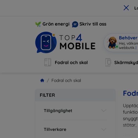
×
L
Grön energi
Skriv till oss
Behöver 
Hej, välkom
webbutik.
|
Fodral och skal
Skärmsky
Fodral och skal
Fodr
FILTER
Upptäc
Tillgänglighet
funktio
snyggt 
stötar,
Tillverkare
Välj bl