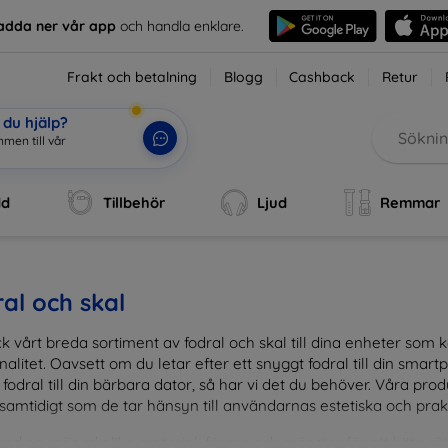
adda ner vår app
och handla enklare.
Frakt och betalning
Blogg
Cashback
Retur
du hjälp?
men till vår
dd
Tillbehör
Ljud
Remmar
al och skal
k vårt breda sortiment av fodral och skal till dina enheter so
nalitet. Oavsett om du letar efter ett snyggt fodral till din smartpho
fodral till din bärbara dator, så har vi det du behöver. Våra pr
 samtidigt som de tar hänsyn till användarnas estetiska och prak
and en mängd olika material, färger och mönster för att hitta rätt 