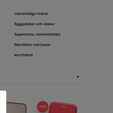
rerad del av din vardagsoutfit. För teknikälskare
Vattentåliga fodral
Ryggsäckar och väskor
Supertunna, minimalistiska
Resväskor och boxar
Kortfodral
-10%