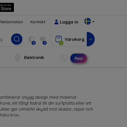
Reklamation
Kontakt
Logga in
Varukorg
0
0
0
Elektronik
Rea
m kombinerar snygg design med maximal
ne, ett tåligt fodral till din surfplatta eller ett
odukter ger utmärkt skydd mot skador, repor och
tiska krav.
tillbehör till din enhet. Våra fodral och skal är