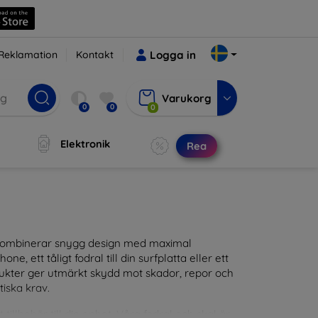
Reklamation
Kontakt
Logga in
Varukorg
0
0
0
Elektronik
Rea
m kombinerar snygg design med maximal
ne, ett tåligt fodral till din surfplatta eller ett
odukter ger utmärkt skydd mot skador, repor och
tiska krav.
tillbehör till din enhet. Våra fodral och skal är