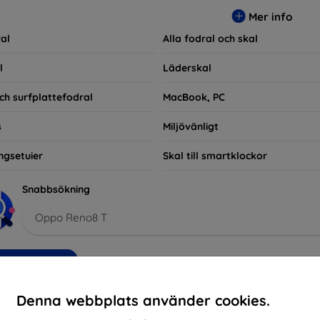
ra praktiska utan också moderiktiga, vilket gör dem till en integ
Mer info
e som bara vill skydda sin investering, vi finns här för dig.
al
Alla fodral och skal
l
Läderskal
ch surfplattefodral
MacBook, PC
s
Miljövänligt
ngsetuier
Skal till smartklockor
Snabbsökning
Oppo Reno8 T
kommenderade
Bästsäljare
Billig
Dyrt
Nedsatt
Denna webbplats använder cookies.