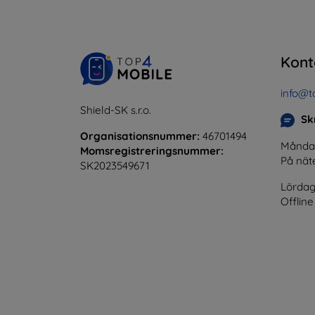
Kont
info@t
Shield-SK s.r.o.
Skr
Organisationsnummer:
46701494
Måndag 
Momsregistreringsnummer:
På nät
SK2023549671
Lördag
Offline