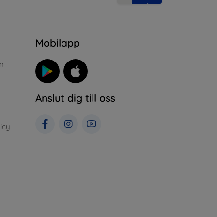
n
Mobilapp
n
Anslut dig till oss
icy