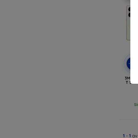
-10
3MK M
T 5G b
Si
1
-
1
av 