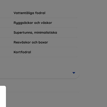
rerad del av din vardagsoutfit. För teknikälskare
Vattentåliga fodral
Ryggsäckar och väskor
Supertunna, minimalistiska
Resväskor och boxar
Kortfodral