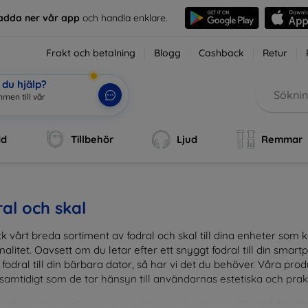
adda ner vår app
och handla enklare.
Frakt och betalning
Blogg
Cashback
Retur
du hjälp?
men till vår
dd
Tillbehör
Ljud
Remmar
al och skal
k vårt breda sortiment av fodral och skal till dina enheter so
nalitet. Oavsett om du letar efter ett snyggt fodral till din smartpho
fodral till din bärbara dator, så har vi det du behöver. Våra pr
 samtidigt som de tar hänsyn till användarnas estetiska och prak
and en mängd olika material, färger och mönster för att hitta rätt 