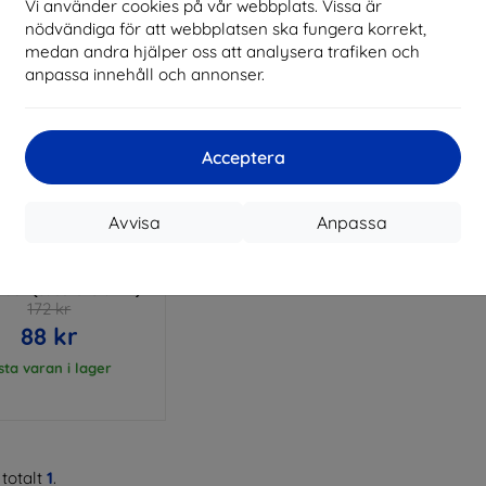
Vi använder cookies på vår webbplats. Vissa är
nödvändiga för att webbplatsen ska fungera korrekt,
medan andra hjälper oss att analysera trafiken och
anpassa innehåll och annonser.
Acceptera
Rabatt
Avvisa
Anpassa
%
med
EXTRA10
kupong
att Case Oppo Reno8
lack (5903108519427)
172 kr
88 kr
sta varan i lager
totalt
1
.