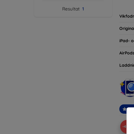
inte ba
Resultat
1
eller d
Vikfodr
Origina
iPad- o
AirPod
Laddni
Re
-49%