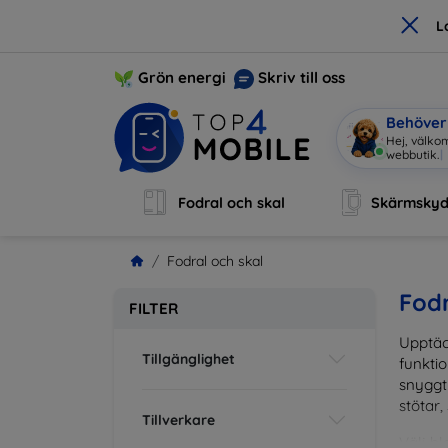
×
L
Grön energi
Skriv till oss
Behöver 
Hej, välkom
webbutik.
|
Fodral och skal
Skärmsky
Fodral och skal
Fodr
FILTER
Upptäc
Tillgänglighet
funktio
snyggt 
stötar,
Tillverkare
Välj bl