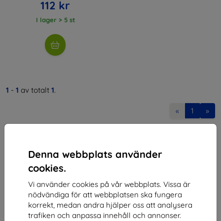
112 kr
I lager > 5 st
1
-
1
av totalt
1
.
«
1
»
Denna webbplats använder
cookies.
Vi använder cookies på vår webbplats. Vissa är
Shield-SK s.r.o.
nödvändiga för att webbplatsen ska fungera
korrekt, medan andra hjälper oss att analysera
Organisationsnummer:
46701494
trafiken och anpassa innehåll och annonser.
Momsregistreringsnummer:
SK2023549671