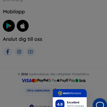
Mobilapp
Anslut dig till oss
©
2026
top4mobile.se. Alla rättigheter förbehållna.
Top4Mobile.se
Våra webbutiker
Excellent
4.6
13575 reviews
AI powered by
Eurion