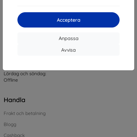
Kontakt
Acceptera
info@top4mobile.eu
Anpassa
Skriv till oss
Avvisa
Måndag till fredag:
På nätet
8:00 - 16:00
Lördag och söndag:
Offline
Handla
Frakt och betalning
Blogg
Cashback