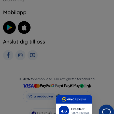
Mobilapp
Anslut dig till oss
©
2026
top4mobile.se. Alla rättigheter förbehållna.
Top4Mobile.se
Våra webbutiker
Excellent
4.6
13574 reviews
AI powered by
Eurion