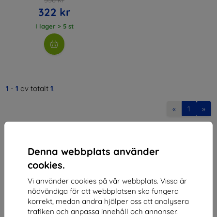
322 kr
I lager > 5 st
1
-
1
av totalt
1
.
«
1
»
Denna webbplats använder
cookies.
Vi använder cookies på vår webbplats. Vissa är
Shield-SK s.r.o.
nödvändiga för att webbplatsen ska fungera
korrekt, medan andra hjälper oss att analysera
Organisationsnummer:
46701494
trafiken och anpassa innehåll och annonser.
Momsregistreringsnummer:
SK2023549671