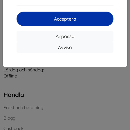
Kontakt
Acceptera
info@top4mobile.eu
Anpassa
Skriv till oss
Avvisa
Måndag till fredag:
På nätet
8:00 - 16:00
Lördag och söndag:
Offline
Handla
Frakt och betalning
Blogg
Cashback