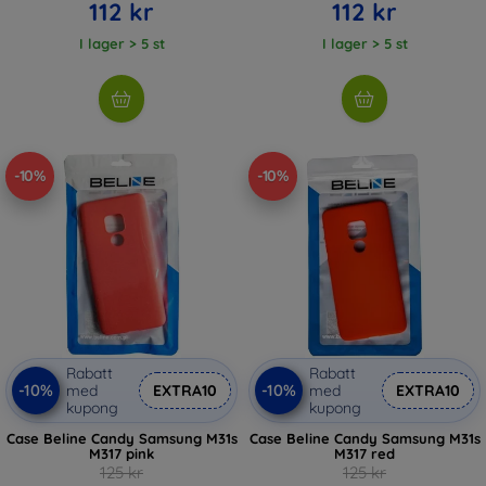
112 kr
112 kr
I lager > 5 st
I lager > 5 st
-10%
-10%
Rabatt
Rabatt
-10%
-10%
med
EXTRA10
med
EXTRA10
kupong
kupong
Case Beline Candy Samsung M31s
Case Beline Candy Samsung M31s
M317 pink
M317 red
125 kr
125 kr