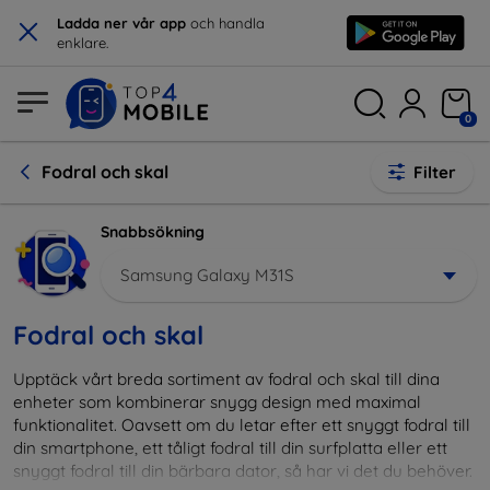
×
Ladda ner vår app
och handla
enklare.
0
Fodral och skal
Filter
Snabbsökning
Samsung Galaxy M31S
Fodral och skal
Upptäck vårt breda sortiment av fodral och skal till dina
enheter som kombinerar snygg design med maximal
funktionalitet. Oavsett om du letar efter ett snyggt fodral till
din smartphone, ett tåligt fodral till din surfplatta eller ett
snyggt fodral till din bärbara dator, så har vi det du behöver.