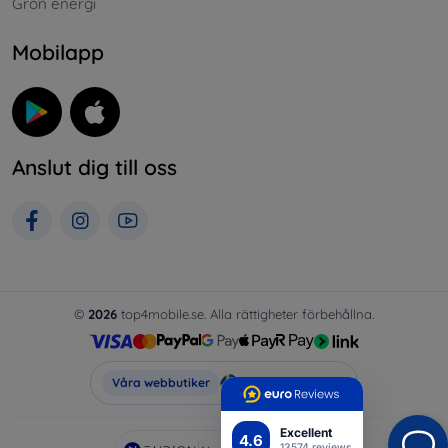
Grön energi
Mobilapp
Anslut dig till oss
©
2026
top4mobile.se. Alla rättigheter förbehållna.
Top4Mobile.se
Våra webbutiker
Excellent
4.6
13574 reviews