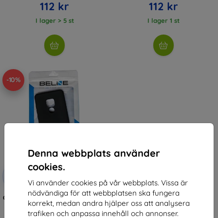
112 kr
112 kr
I lager > 5 st
I lager 1 st
-10%
Denna webbplats använder
cookies.
Rabatt
-10%
med
EXTRA10
Vi använder cookies på vår webbplats. Vissa är
kupong
nödvändiga för att webbplatsen ska fungera
Case Beline Candy Samsung M31s
korrekt, medan andra hjälper oss att analysera
M317 black (
125 kr
trafiken och anpassa innehåll och annonser.