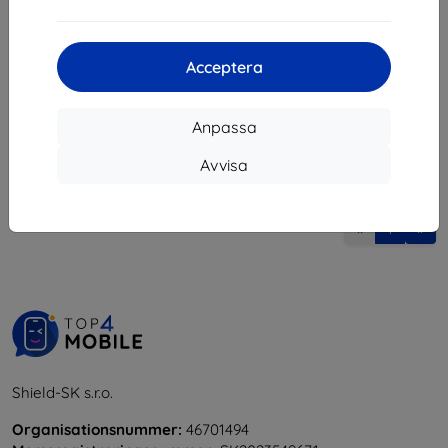
112 kr
I lager > 5 st
Acceptera
Anpassa
Avvisa
1
-
5
av totalt
5
.
«
1
»
Shield-SK s.r.o.
Organisationsnummer:
46701494