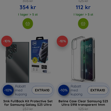
393 kr
125 kr
354 kr
112 kr
I lager > 5 st
I lager > 5 st
-10%
-10%
Rabatt
Rabatt
-10%
-10%
med
EXTRA10
med
EXTRA10
kupong
kupong
3mk FullBack Kit Protective Set
Beline Case Clear Samsung S23
for Samsung Galaxy S23 Ultra
Ultra S918 transparent 1mm
237 kr
125 kr