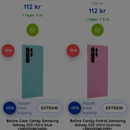
125 kr
112 kr
112 kr
I lager 3 st
I lager > 5 st
-10%
-10%
Rabatt
Rabatt
-10%
-10%
med
EXTRA10
med
EXTRA10
kupong
kupong
Beline Case Candy Samsung
Beline Candy-fodral Samsung
Galaxy S23 Ultra blue
Galaxy S23 Ultra ljusrosa
(5905359812609)
(5905359812593)