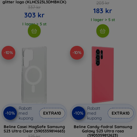
glitter logo (KLHCS23L3DMBKCK)
203 kr
337 kr
183 kr
303 kr
I lager > 5 st
I lager > 5 st
-10%
-10%
Rabatt
Rabatt
-10%
-10%
med
EXTRA10
med
EXTRA10
kupong
kupong
Beline Casei MagSafe Samsung
Beline Candy-fodral Samsung
S23 Ultra Clear (5905359814665)
Galaxy S23 Ultra rosa
(5905359812623)
125 kr