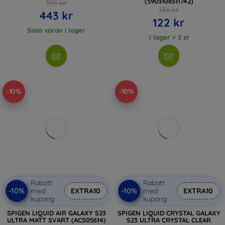
(5903108511742)
515 kr
136 kr
443 kr
122 kr
Sista varan i lager
I lager > 5 st
-10%
-10%
Rabatt
Rabatt
-10%
-10%
med
EXTRA10
med
EXTRA10
kupong
kupong
SPIGEN LIQUID AIR GALAXY S23
SPIGEN LIQUID CRYSTAL GALAXY
ULTRA MATT SVART (ACS05614)
S23 ULTRA CRYSTAL CLEAR