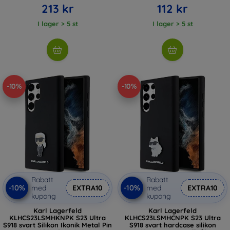
213 kr
112 kr
I lager > 5 st
I lager > 5 st
-10%
-10%
Rabatt
Rabatt
-10%
-10%
med
EXTRA10
med
EXTRA10
kupong
kupong
Karl Lagerfeld
Karl Lagerfeld
KLHCS23LSMHKNPK S23 Ultra
KLHCS23LSMHCNPK S23 Ultra
S918 svart Silikon Ikonik Metal Pin
S918 svart hardcase silikon