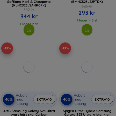
Saffiano Karl & Choupette
(BMHCS23L22PTDK)
(KLHCS23LSANKCPK)
326 kr
382 kr
293 kr
344 kr
I lager > 5 st
I lager 2 st
-10%
-10%
Rabatt
Rabatt
-10%
-10%
med
EXTRA10
med
EXTRA10
kupong
kupong
AMG Samsung Galaxy S23 Ultra
Spigen Ultra Hybrid Samsung
svart hårt skal Carbon
Galaxy S23 Ultra kristallklar