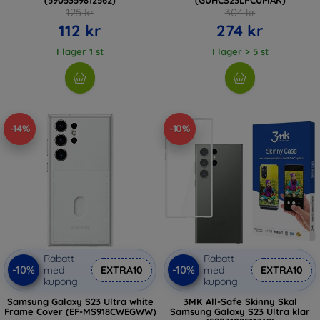
125 kr
304 kr
112 kr
274 kr
I lager 1 st
I lager > 5 st
-14%
-10%
Rabatt
Rabatt
-10%
-10%
med
EXTRA10
med
EXTRA10
kupong
kupong
Samsung Galaxy S23 Ultra white
3MK All-Safe Skinny Skal
Frame Cover (EF-MS918CWEGWW)
Samsung Galaxy S23 Ultra klar