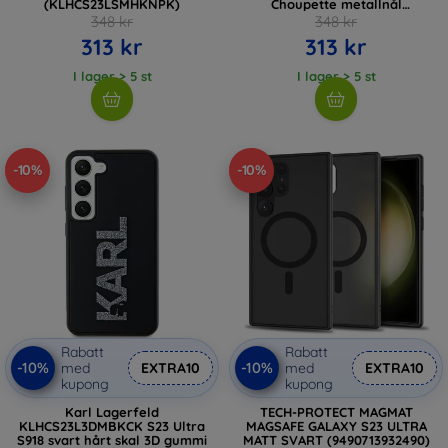
(KLHCS23LSMHKNPK)
Choupette metallnål
(KLHCS23LSMHCNPK)
348 kr
348 kr
313 kr
313 kr
I lager > 5 st
I lager > 5 st
-10%
-10%
Rabatt
Rabatt
-10%
-10%
med
EXTRA10
med
EXTRA10
kupong
kupong
Karl Lagerfeld
TECH-PROTECT MAGMAT
KLHCS23L3DMBKCK S23 Ultra
MAGSAFE GALAXY S23 ULTRA
S918 svart hårt skal 3D gummi
MATT SVART (9490713932490)