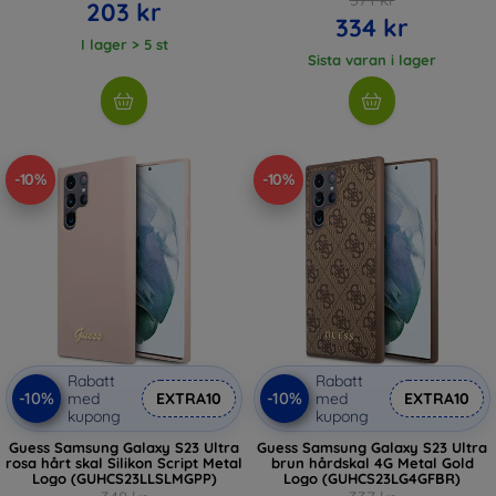
203 kr
334 kr
I lager > 5 st
Sista varan i lager
-10%
-10%
Rabatt
Rabatt
-10%
-10%
med
EXTRA10
med
EXTRA10
kupong
kupong
Guess Samsung Galaxy S23 Ultra
Guess Samsung Galaxy S23 Ultra
rosa hårt skal Silikon Script Metal
brun hårdskal 4G Metal Gold
Logo (GUHCS23LLSLMGPP)
Logo (GUHCS23LG4GFBR)