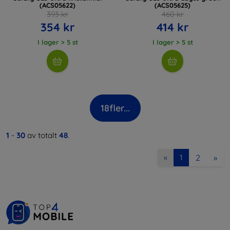
(ACS05622)
(ACS05625)
393 kr
460 kr
354 kr
414 kr
I lager > 5 st
I lager > 5 st
18
fler...
1
-
30
av totalt
48
.
2
»
«
1