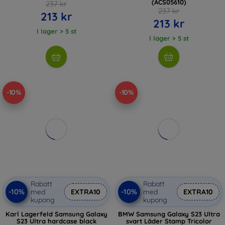
(ACS05610)
237 kr
237 kr
213 kr
213 kr
I lager > 5 st
I lager > 5 st
-10%
-10%
Rabatt
Rabatt
-10%
-10%
med
EXTRA10
med
EXTRA10
kupong
kupong
Karl Lagerfeld Samsung Galaxy
BMW Samsung Galaxy S23 Ultra
S23 Ultra hardcase black
svart Läder Stamp Tricolor