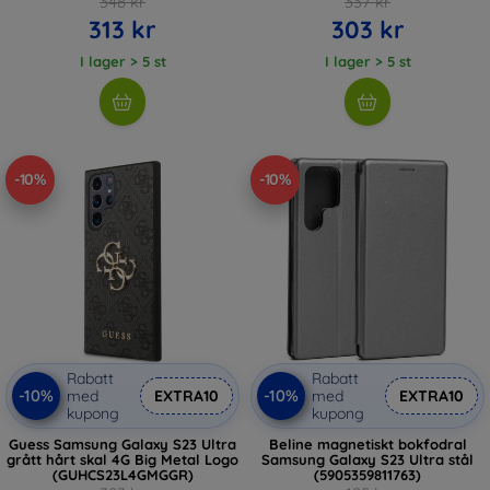
348 kr
337 kr
313 kr
303 kr
I lager > 5 st
I lager > 5 st
-10%
-10%
Rabatt
Rabatt
-10%
-10%
med
EXTRA10
med
EXTRA10
kupong
kupong
Guess Samsung Galaxy S23 Ultra
Beline magnetiskt bokfodral
grått hårt skal 4G Big Metal Logo
Samsung Galaxy S23 Ultra stål
(GUHCS23L4GMGGR)
(5905359811763)