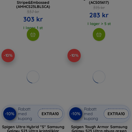
Stripe&Embossed
(ACS05617)
(AMHCS23LBLSCA)
315 kr
337 kr
283 kr
303 kr
I lager > 5 st
I lager 1 st
-10%
-10%
Rabatt
Rabatt
-10%
-10%
med
EXTRA10
med
EXTRA10
kupong
kupong
Spigen Ultra Hybrid "S" Samsung
Spigen Tough Armor Samsung
Galaxy S23 Ultra kristallklar
Galaxy S23 Ultra abyss green